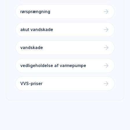
arrow_forward
rørsprængning
arrow_forward
akut vandskade
arrow_forward
vandskade
arrow_forward
vedligeholdelse af varmepumpe
arrow_forward
VVS-priser