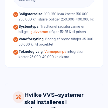
check_circle
Boligstørrelse
: 100-150 kvm koster 150.000-
250.000 kr., større boliger 250.000-400.000 kr.
check_circle
Systemtype
: Traditionel radiatorvarme er
billigst,
gulvvarme
tilføjer 15-25% til prisen
check_circle
Vandforsyning
: Boring af brønd tilføjer 35.000-
50.000 kr. til projektet
check_circle
Teknologivalg
:
Varmepumpe
integration
koster 25.000-40.000 kr. ekstra
Hvilke VVS-systemer
handyman
skal installeres i