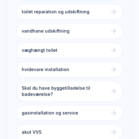
arrow_forward
toilet reparation og udskiftning
arrow_forward
vandhane udskiftning
arrow_forward
væghængt toilet
arrow_forward
hvidevare installation
Skal du have byggetilladelse til
arrow_forward
badeværelse?
arrow_forward
gasinstallation og service
arrow_forward
akut VVS