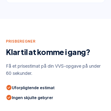
PRISBEREGNER
Klar til at komme i gang?
Få et prisestimat på din VVS-opgave på under
60 sekunder.
check_circle
Uforpligtende estimat
check_circle
Ingen skjulte gebyrer