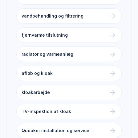
arrow_forward
vandbehandling og filtrering
arrow_forward
fjernvarme tilslutning
arrow_forward
radiator og varmeanlæg
arrow_forward
afløb og kloak
arrow_forward
kloakarbejde
arrow_forward
TV-inspektion af kloak
arrow_forward
Quooker installation og service