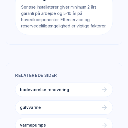
Seriøse installatører giver minimum 2 års
garanti på arbejde og 5-10 år på
hovedkomponenter. Efterservice og
reservedeltilgængelighed er vigtige faktorer.
RELATEREDE SIDER
arrow_forward
badeværelse renovering
arrow_forward
gulvvarme
arrow_forward
varmepumpe