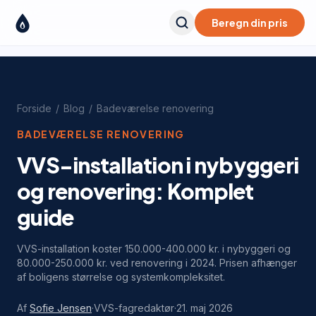
Beregn din pris
Forside
/
Blog
/
Badeværelse renovering
BADEVÆRELSE RENOVERING
VVS-installation i nybyggeri
og renovering: Komplet
guide
VVS-installation koster 150.000-400.000 kr. i nybyggeri og
80.000-250.000 kr. ved renovering i 2024. Prisen afhænger
af boligens størrelse og systemkompleksitet.
Af
Sofie Jensen
·
VVS-fagredaktør
·
21. maj 2026