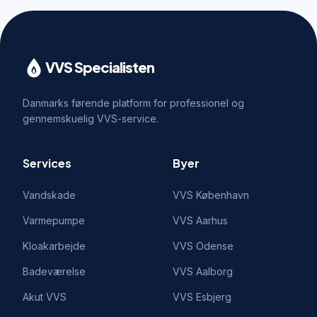
VVS Specialisten
Danmarks førende platform for professionel og
gennemskuelig VVS-service.
Services
Byer
Vandskade
VVS
København
Varmepumpe
VVS
Aarhus
Kloakarbejde
VVS
Odense
Badeværelse
VVS
Aalborg
Akut VVS
VVS
Esbjerg