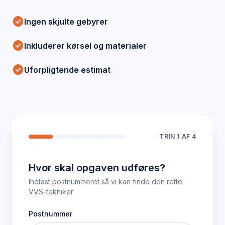
check_circle
Ingen skjulte gebyrer
check_circle
Inkluderer kørsel og materialer
check_circle
Uforpligtende estimat
TRIN
1
AF 4
Hvor skal opgaven udføres?
Indtast postnummeret så vi kan finde den rette
VVS-tekniker
Postnummer