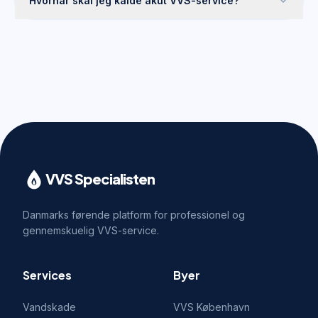
Hvornår skal jeg kalde akut VVS-service?
VVS Specialisten
Danmarks førende platform for professionel og
gennemskuelig VVS-service.
Services
Byer
Vandskade
VVS
København