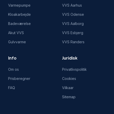
Varmepumpe
VVS
Aarhus
Kloakarbejde
VVS
Odense
Badeværelse
VVS
Aalborg
Akut VVS
VVS
Esbjerg
Gulvvarme
VVS
Randers
Info
Juridisk
Om os
Privatlivspolitik
Prisberegner
Cookies
FAQ
Vilkaar
Sitemap