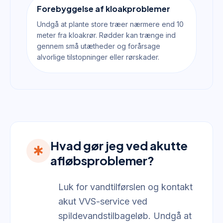
Forebyggelse af kloakproblemer
Undgå at plante store træer nærmere end 10
meter fra kloakrør. Rødder kan trænge ind
gennem små utætheder og forårsage
alvorlige tilstopninger eller rørskader.
Hvad gør jeg ved akutte
emergency
afløbsproblemer?
Luk for vandtilførslen og kontakt
akut VVS-service ved
spildevandstilbageløb. Undgå at