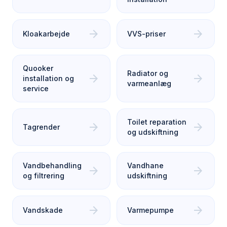
arrow_forward
arrow_forward
Kloakarbejde
VVS-priser
Quooker
Radiator og
arrow_forward
arrow_forward
installation og
varmeanlæg
service
Toilet reparation
arrow_forward
arrow_forward
Tagrender
og udskiftning
Vandbehandling
Vandhane
arrow_forward
arrow_forward
og filtrering
udskiftning
arrow_forward
arrow_forward
Vandskade
Varmepumpe