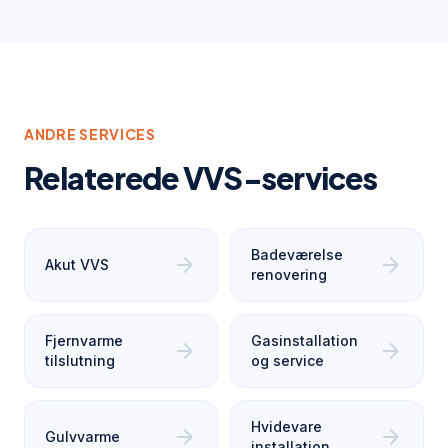
ANDRE SERVICES
Relaterede VVS-services
Badeværelse
arrow_forward
arrow_forward
Akut VVS
renovering
Fjernvarme
Gasinstallation
arrow_forward
arrow_forward
tilslutning
og service
Hvidevare
arrow_forward
arrow_forward
Gulvvarme
installation