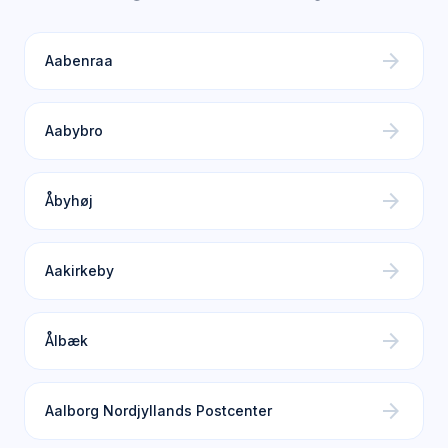
arrow_forward
Aabenraa
arrow_forward
Aabybro
arrow_forward
Åbyhøj
arrow_forward
Aakirkeby
arrow_forward
Ålbæk
arrow_forward
Aalborg Nordjyllands Postcenter