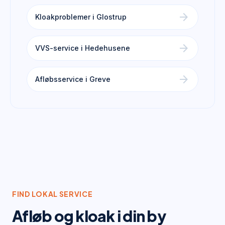
arrow_forward
Kloakproblemer i Glostrup
arrow_forward
VVS-service i Hedehusene
arrow_forward
Afløbsservice i Greve
FIND LOKAL SERVICE
Afløb og kloak
i din by