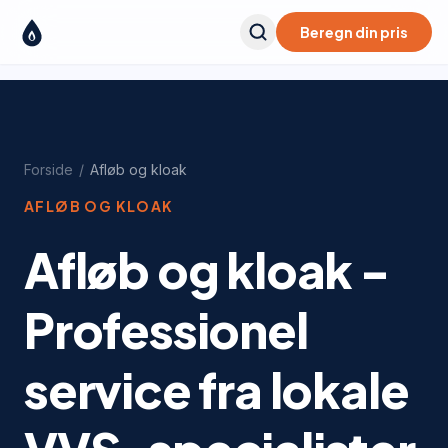
Beregn din pris
Forside
/
Afløb og kloak
AFLØB OG KLOAK
Afløb og kloak -
Professionel
service fra lokale