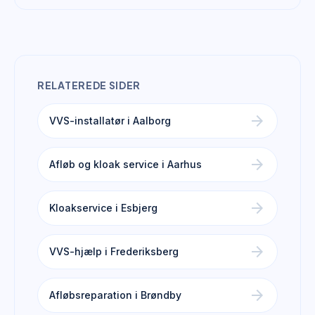
RELATEREDE SIDER
arrow_forward
VVS-installatør i Aalborg
arrow_forward
Afløb og kloak service i Aarhus
arrow_forward
Kloakservice i Esbjerg
arrow_forward
VVS-hjælp i Frederiksberg
arrow_forward
Afløbsreparation i Brøndby