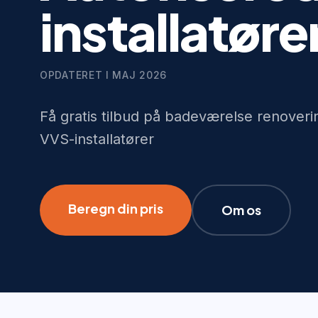
installatøre
OPDATERET I
MAJ 2026
Få gratis tilbud på badeværelse renoverin
VVS-installatører
Beregn din pris
Om os