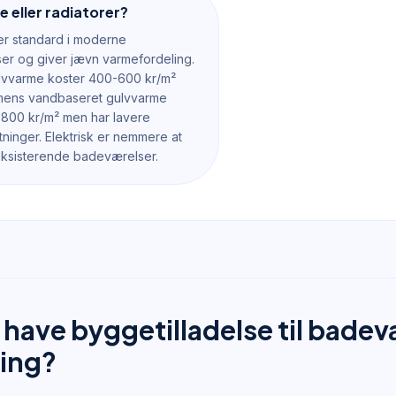
 eller radiatorer?
er standard i moderne
er og giver jævn varmefordeling.
ulvvarme koster 400-600 kr/m²
, mens vandbaseret gulvvarme
800 kr/m² men har lavere
tninger. Elektrisk er nemmere at
i eksisterende badeværelser.
g have byggetilladelse til bade
ing?