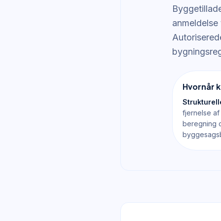
Byggetillad
anmeldelse 
Autorisered
bygningsreg
Hvornår k
Strukturel
fjernelse a
beregning 
byggesagsb