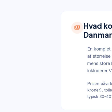
Hvad ko
payments
Danmar
En komplet
af størrels
mens store 
inkluderer V
Prisen påvir
kroner), toi
typisk 30-40