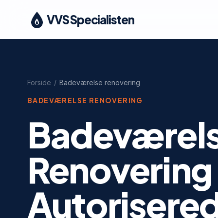
VVS Specialisten
Forside
/
Badeværelse renovering
BADEVÆRELSE RENOVERING
Badeværel
Renovering
Autorisere