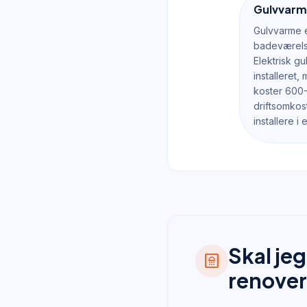
Gulvvarme
Gulvvarme 
badeværels
Elektrisk g
installeret
koster 600-
driftsomkos
installere 
Skal je
bathroom
renover