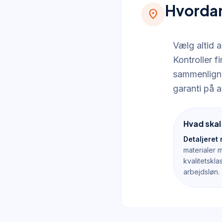
Hvordan
location_on
Vælg altid a
Kontroller 
sammenlign p
garanti på a
Hvad skal
Detaljeret 
materialer
kvalitetskla
arbejdsløn.