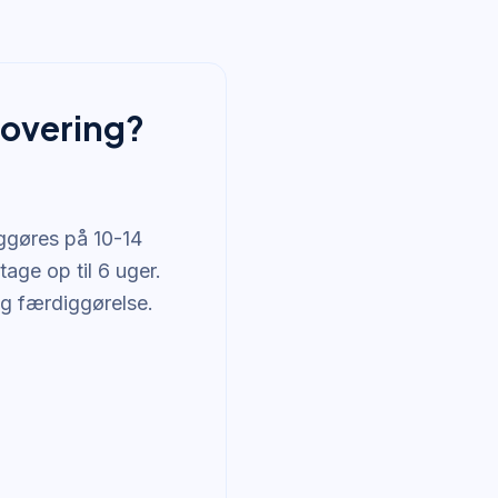
novering?
ggøres på 10-14
age op til 6 uger.
og færdiggørelse.