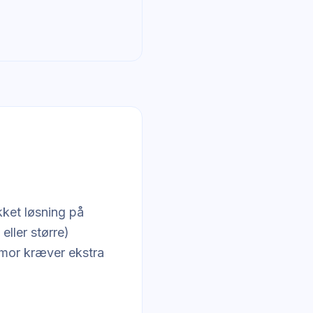
kket løsning på
ller større)
mor kræver ekstra