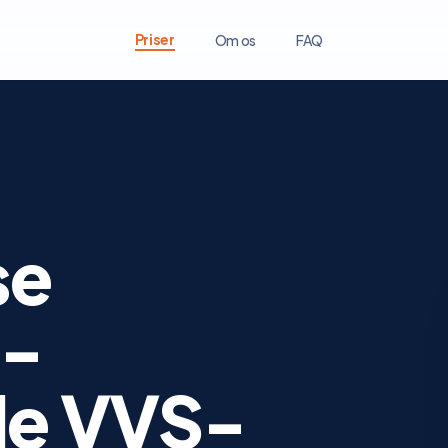
Priser
Om os
FAQ
se
 -
de VVS-