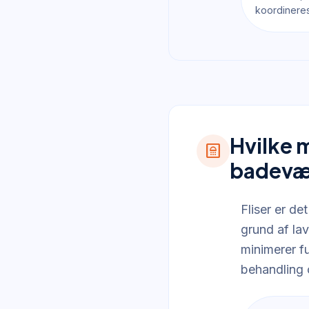
koordineres
Hvilke m
bathroom
badevæ
Fliser er d
grund af la
minimerer f
behandling 