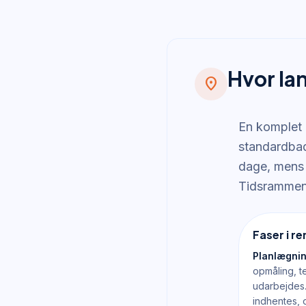
Hvor la
location_on
En komplet 
standardbad
dage, mens 
Tidsrammen 
Faser i r
Planlægnin
opmåling, t
udarbejdes.
indhentes, o