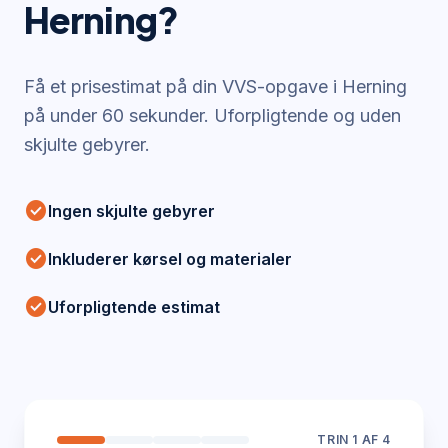
Herning
?
Få et prisestimat på din VVS-opgave i
Herning
på under 60 sekunder. Uforpligtende og uden
skjulte gebyrer.
check_circle
Ingen skjulte gebyrer
check_circle
Inkluderer kørsel og materialer
check_circle
Uforpligtende estimat
TRIN
1
AF 4