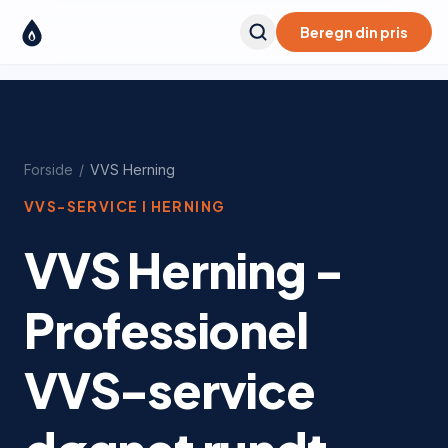
Beregn din pris
Forside
/
VVS
Herning
VVS-SERVICE I
HERNING
VVS Herning -
Professionel
VVS-service