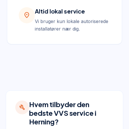
Altid lokal service
location_on
Vi bruger kun lokale autoriserede
installatører nær dig.
Hvem tilbyder den
build
bedste VVS service i
Herning?