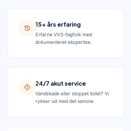
15+ års erfaring
history
Erfarne VVS-fagfolk med
dokumenteret ekspertise.
24/7 akut service
emergency_home
Vandskade eller stoppet toilet? Vi
rykker ud med det samme.