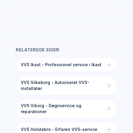
RELATEREDE SIDER
arrow_forward
VVS Ikast - Professionel service i Ikast
VVS Silkeborg - Autoriseret VVS-
arrow_forward
installatør
VVS Viborg - Døgnservice og
arrow_forward
reparationer
arrow_forward
VVS Holstebro - Erfaren VVS-service