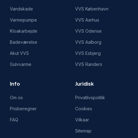
Vandskade
VVS
København
Varmepumpe
VVS
Aarhus
Kloakarbejde
VVS
Odense
Badeværelse
VVS
Aalborg
Akut VVS
VVS
Esbjerg
Gulvvarme
VVS
Randers
Info
Juridisk
Om os
Privatlivspolitik
Prisberegner
Cookies
FAQ
Vilkaar
Sitemap