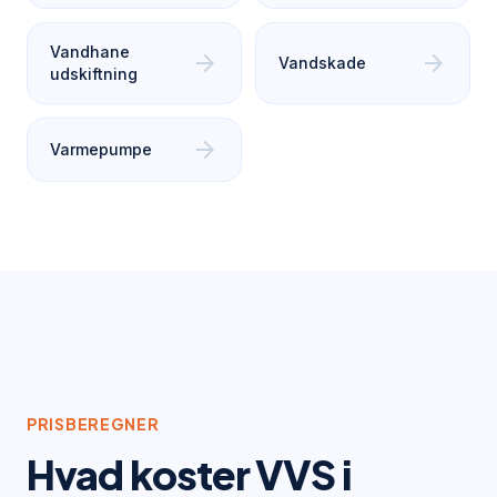
Vandhane
arrow_forward
arrow_forward
Vandskade
udskiftning
arrow_forward
Varmepumpe
PRISBEREGNER
Hvad koster VVS i