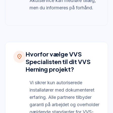
Akutservice kan medføre tillæg,
men du informeres på forhånd.
Hvorfor vælge VVS
location_on
Specialisten til dit VVS
Herning projekt?
Vi sikrer kun autoriserede
installatører med dokumenteret
erfaring. Alle partnere tilbyder
garanti på arbejdet og overholder
gældende standarder for VVS-