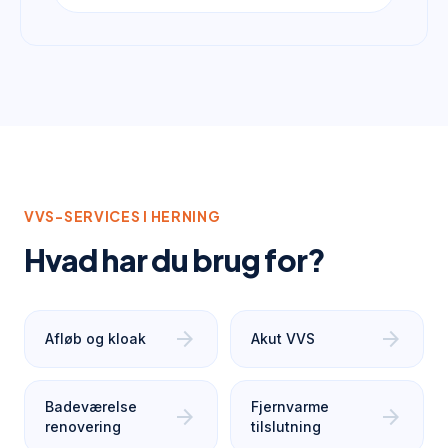
VVS-SERVICES I
HERNING
Hvad har du brug for?
arrow_forward
arrow_forward
Afløb og kloak
Akut VVS
Badeværelse
Fjernvarme
arrow_forward
arrow_forward
renovering
tilslutning