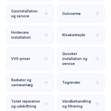
Gasinstallation
arrow_forward
arrow_forward
Gulvvarme
og service
Hvidevare
arrow_forward
arrow_forward
Kloakarbejde
installation
Quooker
arrow_forward
arrow_forward
VVS-priser
installation og
service
Radiator og
arrow_forward
arrow_forward
Tagrender
varmeanlæg
Toilet reparation
Vandbehandling
arrow_forward
arrow_forward
og udskiftning
og filtrering