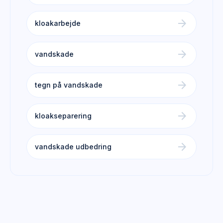
arrow_forward
kloakarbejde
arrow_forward
vandskade
arrow_forward
tegn på vandskade
arrow_forward
kloakseparering
arrow_forward
vandskade udbedring