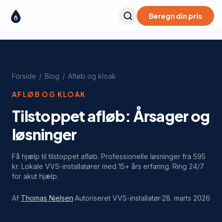
Beregn din pris
Forside
/
Blog
/
Afløb og kloak
AFLØB OG KLOAK
Tilstoppet afløb: Årsager og
løsninger
Få hjælp til tilstoppet afløb. Professionelle løsninger fra 595
kr. Lokale VVS-installatører med 15+ års erfaring. Ring 24/7
for akut hjælp.
Af
Thomas Nielsen
·
Autoriseret VVS-installatør
·
28. marts 2026