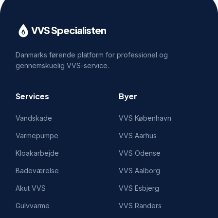
VVS Specialisten
Danmarks førende platform for professionel og
gennemskuelig VVS-service.
Services
Byer
Vandskade
VVS
København
Varmepumpe
VVS
Aarhus
Kloakarbejde
VVS
Odense
Badeværelse
VVS
Aalborg
Akut VVS
VVS
Esbjerg
Gulvvarme
VVS
Randers