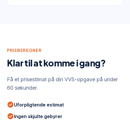
PRISBEREGNER
Klar til at komme i gang?
Få et prisestimat på din VVS-opgave på under
60 sekunder.
check_circle
Uforpligtende estimat
check_circle
Ingen skjulte gebyrer