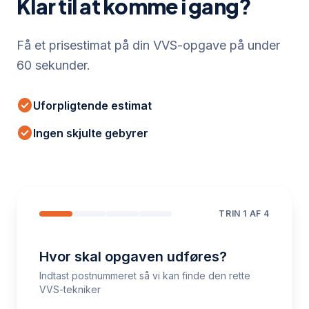
Klar til at komme i gang?
Få et prisestimat på din VVS-opgave på under
60 sekunder.
check_circle
Uforpligtende estimat
check_circle
Ingen skjulte gebyrer
TRIN
1
AF 4
Hvor skal opgaven udføres?
Indtast postnummeret så vi kan finde den rette
VVS-tekniker