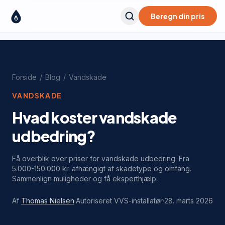
Beregn din pris
Forside
/
Blog
/
Vandskade
VANDSKADE
Hvad koster vandskade
udbedring?
Få overblik over priser for vandskade udbedring. Fra
5.000-150.000 kr. afhængigt af skadetype og omfang.
Sammenlign muligheder og få eksperthjælp.
Af
Thomas Nielsen
·
Autoriseret VVS-installatør
·
28. marts 2026