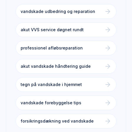
arrow_forward
vandskade udbedring og reparation
arrow_forward
akut VVS service døgnet rundt
arrow_forward
professionel afløbsreparation
arrow_forward
akut vandskade håndtering guide
arrow_forward
tegn på vandskade i hjemmet
arrow_forward
vandskade forebyggelse tips
arrow_forward
forsikringsdækning ved vandskade