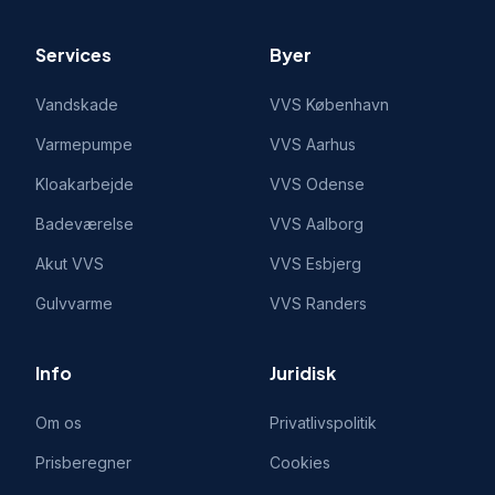
Services
Byer
Vandskade
VVS
København
Varmepumpe
VVS
Aarhus
Kloakarbejde
VVS
Odense
Badeværelse
VVS
Aalborg
Akut VVS
VVS
Esbjerg
Gulvvarme
VVS
Randers
Info
Juridisk
Om os
Privatlivspolitik
Prisberegner
Cookies