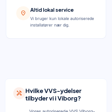
Altid lokal service
location_on
Vi bruger kun lokale autoriserede
installatører nær dig.
Hvilke VVS-ydelser
handyman
tilbyder vi i Viborg?
Vores autoriserede VVS Viborg-