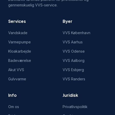
gennemskuelig VVS-service.
Services
Byer
Vandskade
VVS
København
Varmepumpe
VVS
Aarhus
Kloakarbejde
VVS
Odense
Badeværelse
VVS
Aalborg
Akut VVS
VVS
Esbjerg
Gulvvarme
VVS
Randers
Info
Juridisk
Om os
Privatlivspolitik