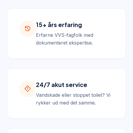
15+ års erfaring
history
Erfarne VVS-fagfolk med
dokumenteret ekspertise.
24/7 akut service
emergency_home
Vandskade eller stoppet toilet? Vi
rykker ud med det samme.