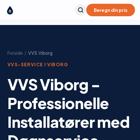
Beregn din pris
Forside
/
VVS
Viborg
VVS-SERVICE I
VIBORG
VVS Viborg -
Professionelle
Installatører med