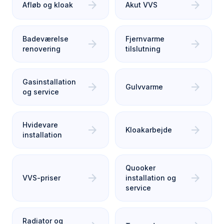
arrow_forward
arrow_forward
Afløb og kloak
Akut VVS
Badeværelse
Fjernvarme
arrow_forward
arrow_forward
renovering
tilslutning
Gasinstallation
arrow_forward
arrow_forward
Gulvvarme
og service
Hvidevare
arrow_forward
arrow_forward
Kloakarbejde
installation
Quooker
arrow_forward
arrow_forward
VVS-priser
installation og
service
Radiator og