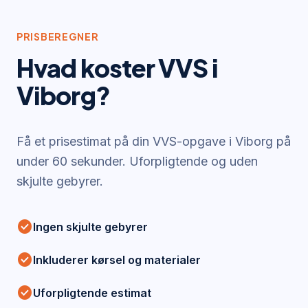
PRISBEREGNER
Hvad koster VVS i
Viborg
?
Få et prisestimat på din VVS-opgave i
Viborg
på
under 60 sekunder. Uforpligtende og uden
skjulte gebyrer.
check_circle
Ingen skjulte gebyrer
check_circle
Inkluderer kørsel og materialer
check_circle
Uforpligtende estimat