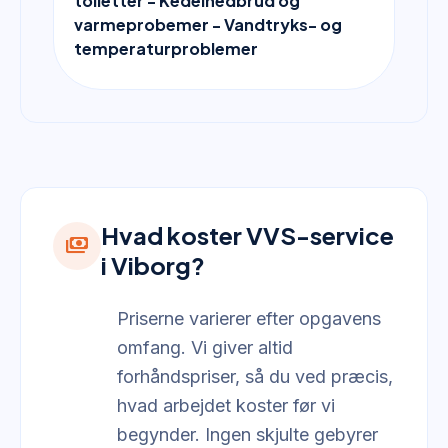
toiletter - Kedelnedbrud og
varmeprobemer - Vandtryks- og
temperaturproblemer
Hvad koster VVS-service
payments
i Viborg?
Priserne varierer efter opgavens
omfang. Vi giver altid
forhåndspriser, så du ved præcis,
hvad arbejdet koster før vi
begynder. Ingen skjulte gebyrer