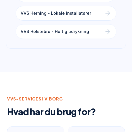
arrow_forward
VVS Herning - Lokale installatører
arrow_forward
VVS Holstebro - Hurtig udrykning
VVS-SERVICES I
VIBORG
Hvad har du brug for?