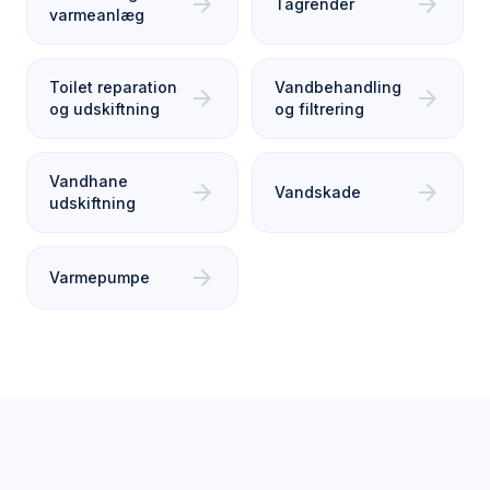
arrow_forward
arrow_forward
Tagrender
varmeanlæg
Toilet reparation
Vandbehandling
arrow_forward
arrow_forward
og udskiftning
og filtrering
Vandhane
arrow_forward
arrow_forward
Vandskade
udskiftning
arrow_forward
Varmepumpe