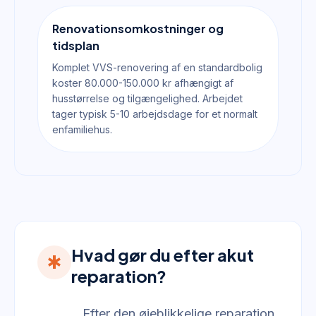
Renovationsomkostninger og
tidsplan
Komplet VVS-renovering af en standardbolig
koster 80.000-150.000 kr afhængigt af
husstørrelse og tilgængelighed. Arbejdet
tager typisk 5-10 arbejdsdage for et normalt
enfamiliehus.
Hvad gør du efter akut
emergency
reparation?
Efter den øjeblikkelige reparation