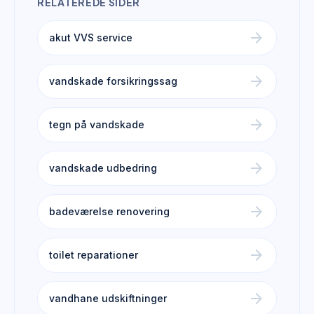
RELATEREDE SIDER
arrow_forward
akut VVS service
arrow_forward
vandskade forsikringssag
arrow_forward
tegn på vandskade
arrow_forward
vandskade udbedring
arrow_forward
badeværelse renovering
arrow_forward
toilet reparationer
arrow_forward
vandhane udskiftninger