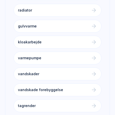
arrow_forward
radiator
arrow_forward
gulvvarme
arrow_forward
kloakarbejde
arrow_forward
varmepumpe
arrow_forward
vandskader
arrow_forward
vandskade forebyggelse
arrow_forward
tagrender