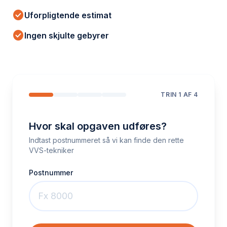
check_circle
Uforpligtende estimat
check_circle
Ingen skjulte gebyrer
TRIN
1
AF 4
Hvor skal opgaven udføres?
Indtast postnummeret så vi kan finde den rette
VVS-tekniker
Postnummer