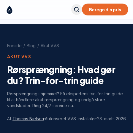
Beregn din pris
Forside
/
Blog
/
Akut VVS
AKUT VVS
Rørsprængning: Hvad gør
du? Trin-for-trin guide
Rørsprængning i hjemmet? Få ekspertens trin-for-trin guide
til at håndtere akut rørsprængning og undgå store
vandskader. Ring 24/7 service nu.
Af
Thomas Nielsen
·
Autoriseret VVS-installatør
·
28. marts 2026