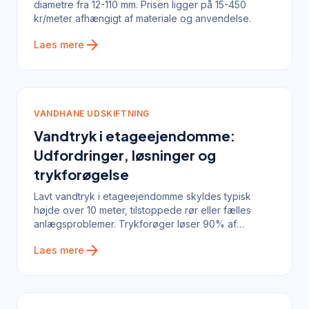
diametre fra 12-110 mm. Prisen ligger på 15-450
kr/meter afhængigt af materiale og anvendelse.
arrow_forward
Laes mere
VANDHANE UDSKIFTNING
Vandtryk i etageejendomme:
Udfordringer, løsninger og
trykforøgelse
Lavt vandtryk i etageejendomme skyldes typisk
højde over 10 meter, tilstoppede rør eller fælles
anlægsproblemer. Trykforøger løser 90% af
sagerne.
arrow_forward
Laes mere