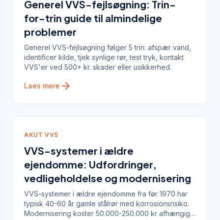
Generel VVS-fejlsøgning: Trin-
for-trin guide til almindelige
problemer
Generel VVS-fejlsøgning følger 5 trin: afspær vand,
identificer kilde, tjek synlige rør, test tryk, kontakt
VVS'er ved 500+ kr. skader eller usikkerhed.
arrow_forward
Laes mere
AKUT VVS
VVS-systemer i ældre
ejendomme: Udfordringer,
vedligeholdelse og modernisering
VVS-systemer i ældre ejendomme fra før 1970 har
typisk 40-60 år gamle stålrør med korrosionsrisiko.
Modernisering koster 50.000-250.000 kr afhængig