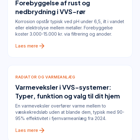
Forebyggelse af rust og
nedbrydning i VVS-rør
Korrosion opstår typisk ved pH under 6,5, ilt i vandet
eller elektrolyse mellem metaller. Forebyggelse
koster 3.000-15.000 kr. via filtrering og anoder.
arrow_forward
Laes mere
RADIATOR OG VARMEANLÆG
Varmeveksler i VVS-systemer:
Typer, funktion og valg til dit hjem
En varmeveksler overfører varme mellem to
væskekredsløb uden at blande dem, typisk med 90-
95% effektivitet i fjernvarmeanlæg fra 2024.
arrow_forward
Laes mere