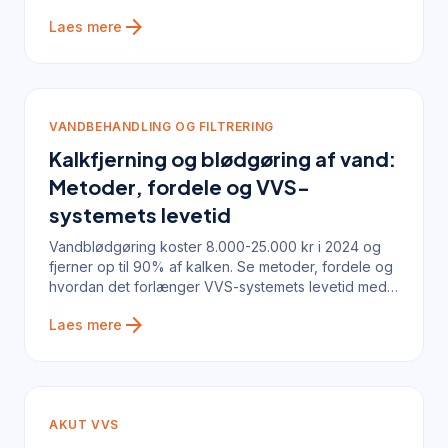
arrow_forward
Laes mere
VANDBEHANDLING OG FILTRERING
Kalkfjerning og blødgøring af vand:
Metoder, fordele og VVS-
systemets levetid
Vandblødgøring koster 8.000-25.000 kr i 2024 og
fjerner op til 90% af kalken. Se metoder, fordele og
hvordan det forlænger VVS-systemets levetid med
10-15 år.
arrow_forward
Laes mere
AKUT VVS