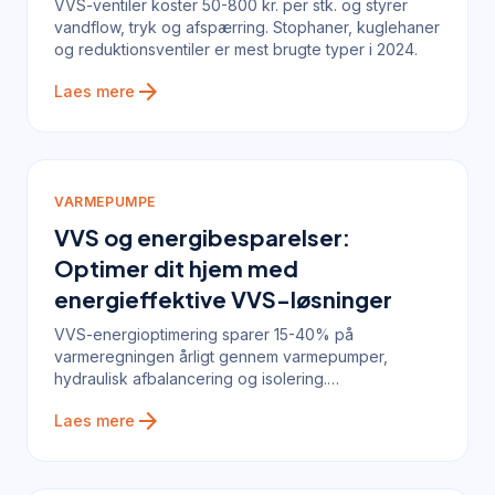
VVS-ventiler koster 50-800 kr. per stk. og styrer
vandflow, tryk og afspærring. Stophaner, kuglehaner
og reduktionsventiler er mest brugte typer i 2024.
arrow_forward
Laes mere
VARMEPUMPE
VVS og energibesparelser:
Optimer dit hjem med
energieffektive VVS-løsninger
VVS-energioptimering sparer 15-40% på
varmeregningen årligt gennem varmepumper,
hydraulisk afbalancering og isolering.
Tilbagebetalingstid 3-8 år i 2025.
arrow_forward
Laes mere