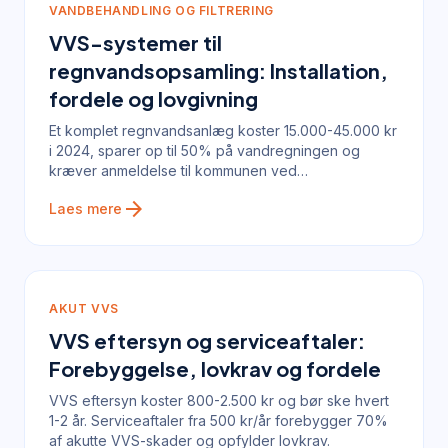
VANDBEHANDLING OG FILTRERING
VVS-systemer til
regnvandsopsamling: Installation,
fordele og lovgivning
Et komplet regnvandsanlæg koster 15.000-45.000 kr
i 2024, sparer op til 50% på vandregningen og
kræver anmeldelse til kommunen ved
kloaktilslutning.
arrow_forward
Laes mere
AKUT VVS
VVS eftersyn og serviceaftaler:
Forebyggelse, lovkrav og fordele
VVS eftersyn koster 800-2.500 kr og bør ske hvert
1-2 år. Serviceaftaler fra 500 kr/år forebygger 70%
af akutte VVS-skader og opfylder lovkrav.