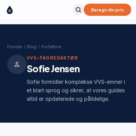
Beregn din pris
Forside
/
Blog
/
Forfattere
VVS-FAGREDAKTØR
person
Sofie Jensen
Sofie formidler komplekse VVS-emner i
et klart sprog og sikrer, at vores guides
altid er opdaterede og pålidelige.