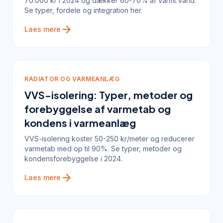
70.000 kr i 2024 og dækker 60-70% af varmt vand.
Se typer, fordele og integration her.
arrow_forward
Laes mere
RADIATOR OG VARMEANLÆG
VVS-isolering: Typer, metoder og
forebyggelse af varmetab og
kondens i varmeanlæg
VVS-isolering koster 50-250 kr/meter og reducerer
varmetab med op til 90%. Se typer, metoder og
kondensforebyggelse i 2024.
arrow_forward
Laes mere