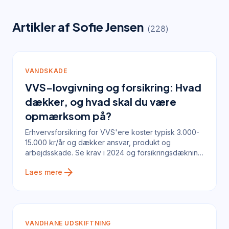
Artikler af
Sofie Jensen
(
228
)
VANDSKADE
VVS-lovgivning og forsikring: Hvad
dækker, og hvad skal du være
opmærksom på?
Erhvervsforsikring for VVS'ere koster typisk 3.000-
15.000 kr/år og dækker ansvar, produkt og
arbejdsskade. Se krav i 2024 og forsikringsdækning
ved vandskade.
arrow_forward
Laes mere
VANDHANE UDSKIFTNING