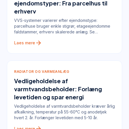
ejendomstyper: Fra parcelhus til
erhverv
VVS-systemer varierer efter ejendomstype:
parcelhuse bruger enkle stigrør, etageejendomme
faldstammer, erhverv skalerede anlæg. Se
forskellene her.
arrow_forward
Laes mere
RADIATOR OG VARMEANLÆG
Vedligeholdelse af
varmtvandsbeholder: Forlæng
levetiden og spar energi
Vedligeholdelse af varmtvandsbeholder kræver årlig
afkalkning, temperatur på 55-60°C og anodetjek
hvert 2. år. Forlænger levetiden med 5-10 år.
arrow_forward
Laes mere