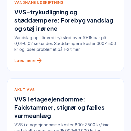
VANDHANE UDSKIFTNING
VVS-trykudligning og
støddæmpere: Forebyg vandslag
og støj i rørene
Vandslag opstår ved trykstød over 10-15 bar på
0,01-0,02 sekunder. Støddæmpere koster 300-1.500
kr og løser problemet på 1-2 timer.
arrow_forward
Laes mere
AKUT VVS
VVS i etageejendomme:
Faldstammer, stigrør og fælles
varmeanlæg
VVS i etageejendomme koster 800-2.500 kr/time
ved akutte opgaver og 15.000-80.000 kr for