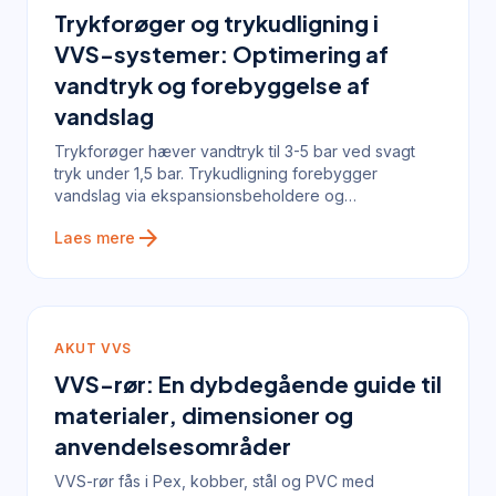
Trykforøger og trykudligning i
VVS-systemer: Optimering af
vandtryk og forebyggelse af
vandslag
Trykforøger hæver vandtryk til 3-5 bar ved svagt
tryk under 1,5 bar. Trykudligning forebygger
vandslag via ekspansionsbeholdere og
støddæmpere fra 800 kr.
arrow_forward
Laes mere
AKUT VVS
VVS-rør: En dybdegående guide til
materialer, dimensioner og
anvendelsesområder
VVS-rør fås i Pex, kobber, stål og PVC med