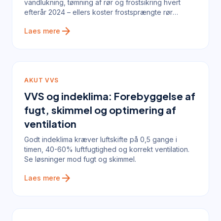
vandlukning, tømning af rør og frostsikring hvert
efterår 2024 – ellers koster frostsprængte rør
15.000-40.000 kr.
arrow_forward
Laes mere
AKUT VVS
VVS og indeklima: Forebyggelse af
fugt, skimmel og optimering af
ventilation
Godt indeklima kræver luftskifte på 0,5 gange i
timen, 40-60% luftfugtighed og korrekt ventilation.
Se løsninger mod fugt og skimmel.
arrow_forward
Laes mere