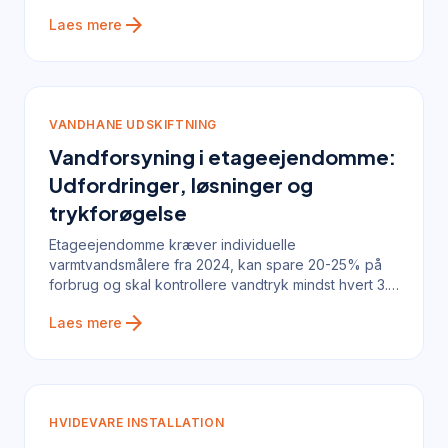
af omfang.
arrow_forward
Laes mere
VANDHANE UDSKIFTNING
Vandforsyning i etageejendomme:
Udfordringer, løsninger og
trykforøgelse
Etageejendomme kræver individuelle
varmtvandsmålere fra 2024, kan spare 20-25% på
forbrug og skal kontrollere vandtryk mindst hvert 3.
år.
arrow_forward
Laes mere
HVIDEVARE INSTALLATION