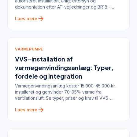
autoriseret installation, årligt eftersyn og
dokumentation efter AT-vejledninger og BR18 –
bøder op til 50.000 kr. ved overtrædelse.
arrow_forward
Laes mere
VARMEPUMPE
VVS-installation af
varmegenvindingsanlæg: Typer,
fordele og integration
Varmegenvindingsanlæg koster 15.000-45.000 kr.
installeret og genvinder 70-95% varme fra
ventilationsluft. Se typer, priser og krav til VVS-
installation.
arrow_forward
Laes mere