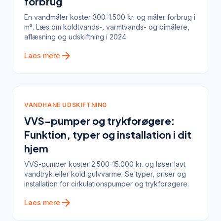
forbrug
En vandmåler koster 300-1.500 kr. og måler forbrug i
m³. Læs om koldtvands-, varmtvands- og bimålere,
aflæsning og udskiftning i 2024.
arrow_forward
Laes mere
VANDHANE UDSKIFTNING
VVS-pumper og trykforøgere:
Funktion, typer og installation i dit
hjem
VVS-pumper koster 2.500-15.000 kr. og løser lavt
vandtryk eller kold gulvvarme. Se typer, priser og
installation for cirkulationspumper og trykforøgere.
arrow_forward
Laes mere