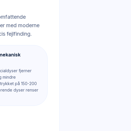
 omfattende
ger med moderne
s fejlfinding.
 mekanisk
ialdyser fjerner
g mindre
trykket på 150-200
erende dyser renser