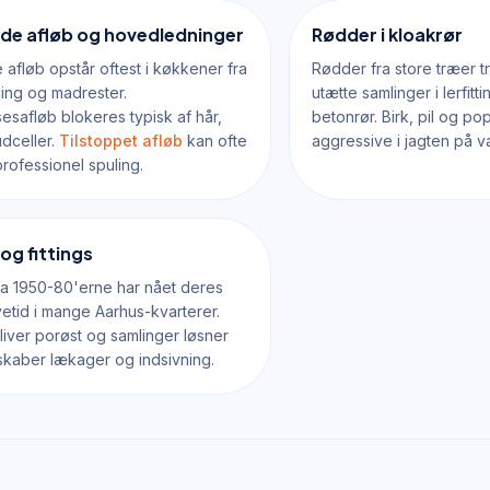
de afløb og hovedledninger
Rødder i kloakrør
 afløb opstår oftest i køkkener fra
Rødder fra store træer 
ing og madrester.
utætte samlinger i lerfit
safløb blokeres typisk af hår,
betonrør. Birk, pil og po
dceller.
Tilstoppet afløb
kan ofte
aggressive i jagten på 
rofessionel spuling.
 og fittings
 fra 1950-80'erne har nået deres
vetid i mange Aarhus-kvarterer.
bliver porøst og samlinger løsner
t skaber lækager og indsivning.