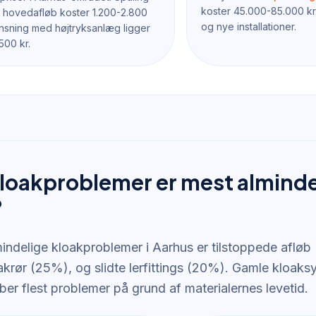
koster 45.000-85.000 kr.
et hovedafløb koster 1.200-2.800
og nye installationer.
ensning med højtryksanlæg ligger
500 kr.
kloakproblemer er mest almindel
?
indelige kloakproblemer i Aarhus er tilstoppede afløb
oakrør (25%), og slidte lerfittings (20%). Gamle kloaks
er flest problemer på grund af materialernes levetid.