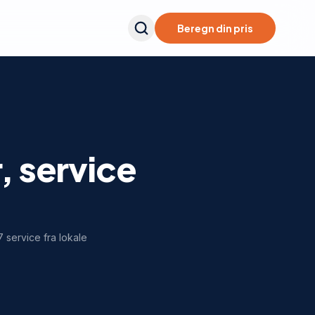
Beregn din pris
, service
 service fra lokale