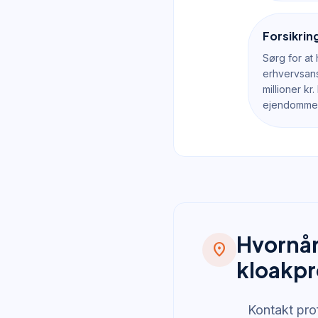
Forsikrin
Sørg for at
erhvervsans
millioner k
ejendomme 
Hvornår 
location_on
kloakp
Kontakt prof