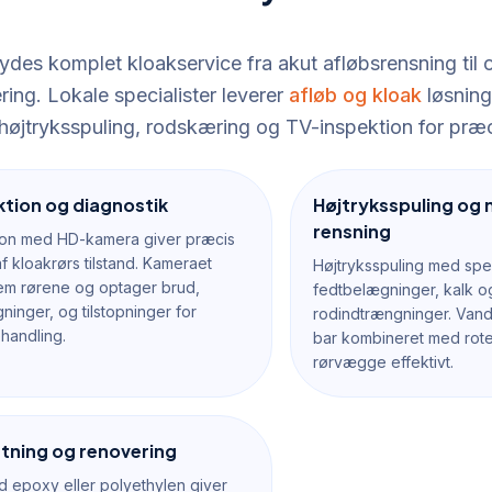
bydes komplet kloakservice fra akut afløbsrensning til
ing. Lokale specialister leverer
afløb og kloak
løsnin
højtryksspuling, rodskæring og TV-inspektion for præci
tion og diagnostik
Højtryksspuling og
rensning
ion med HD-kamera giver præcis
f kloakrørs tilstand. Kameraet
Højtryksspuling med spec
em rørene og optager brud,
fedtbelægninger, kalk o
ninger, og tilstopninger for
rodindtrængninger. Vand
ehandling.
bar kombineret med rot
rørvægge effektivt.
tning og renovering
d epoxy eller polyethylen giver