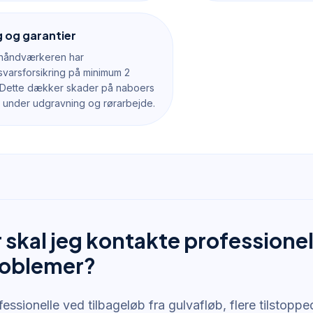
g og garantier
 håndværkeren har
varsforsikring på minimum 2
r. Dette dækker skader på naboers
under udgravning og rørarbejde.
skal jeg kontakte professionell
roblemer?
essionelle ved tilbageløb fra gulvafløb, flere tilstoppe