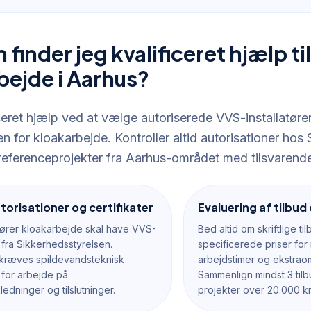
finder jeg kvalificeret hjælp til
bejde i Aarhus?
iceret hjælp ved at vælge autoriserede VVS-installatø
en for kloakarbejde. Kontroller altid autorisationer hos
eferenceprojekter fra Aarhus-området med tilsvarend
utorisationer og certifikater
Evaluering af tilbud
fører kloakarbejde skal have VVS-
Bed altid om skriftlige t
 fra Sikkerhedsstyrelsen.
specificerede priser for 
kræves spildevandsteknisk
arbejdstimer og ekstrao
n for arbejde på
Sammenlign mindst 3 tilb
edninger og tilslutninger.
projekter over 20.000 kr