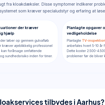
 lugt fra kloakdæksler. Disse symptomer indikerer probl
ystemet som kræver specialudstyr og erfaring at løse
tuationer der kræver
Planlagte opgaver 
ig hjælp
vedligeholdelse
 der løber op gennem gulvafløb
Planlagte
TV-inspektion
ter kræver øjeblikkelig professionel
anbefales hvert 5-10 år
e kan forårsage omfattende
Dette koster 2.500-4.500 
g sundhedsrisiko inden for timer.
problemer før de bliver k
kloakservices tilbydes i Aarhus?