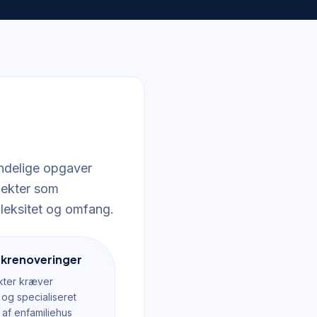
indelige opgaver
jekter som
leksitet og omfang.
oakrenoveringer
kter kræver
og specialiseret
af enfamiliehus