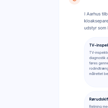
I Aarhus til
kloakseparer
udstyr som 
TV-inspek
TV-inspekt
diagnostik a
føres genn
rodindtræng
målrettet b
Rørudskif
Relining me