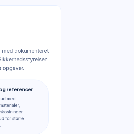
rer med dokumenteret
 Sikkerhedsstyrelsen
e opgaver.
 og referencer
ilbud med
materialer,
mkostninger.
ud for større
.