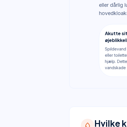
eller dårlig
hovedkloaks
Akutte si
øjeblikkel
Spildevand
eller toilet
hjælp. Dett
vandskade o
Hvilke 
water_drop