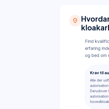
Hvordan 
location_on
kloakar
Find kvalif
erfaring ind
og bed om r
Krav til a
Alle der ud
autorisation
Derudover 
autorisatio
hovedkloakl