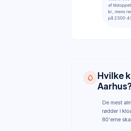
af tilstopp
kr., mens r
på 2.500-4.
Hvilke 
water_drop
Aarhus
De mest alm
rødder i kl
80'erne skab