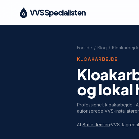
VVS Specialisten
Forside
/
Blog
/
Kloakarbejd
KLOAKARBEJDE
Kloakarbe
og lokal
Professionelt kloakarbejde i A
autoriserede VVS-installatører
Af
Sofie Jensen
·
VVS-fagreda