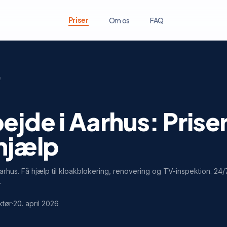
Priser
Om os
FAQ
e
jde i Aarhus: Priser
 hjælp
arhus. Få hjælp til kloakblokering, renovering og TV-inspektion. 24/7
.
ktør
·
20. april 2026