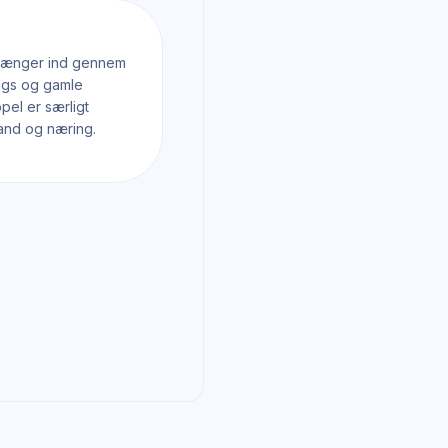
trænger ind gennem
tings og gamle
ppel er særligt
vand og næring.