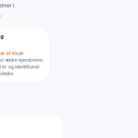
emer i
.
og
er af kloak
 for ældre ejendomme.
kr. og identificerer
ritiske.