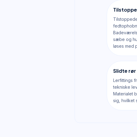
Tilstoppe
Tilstoppede
fedtophobn
Badeværelse
sæbe og hu
løses med p
Slidte rør
Lerfittings
tekniske le
Materialet 
sig, hvilke