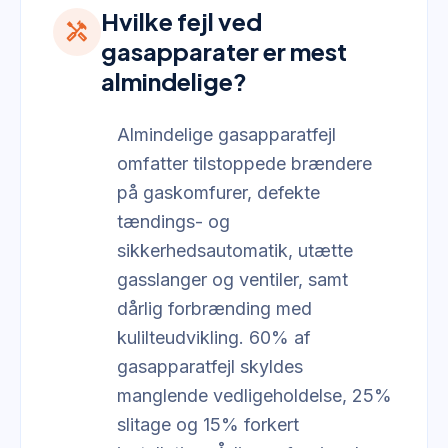
Hvilke fejl ved
handyman
gasapparater er mest
almindelige?
Almindelige gasapparatfejl
omfatter tilstoppede brændere
på gaskomfurer, defekte
tændings- og
sikkerhedsautomatik, utætte
gasslanger og ventiler, samt
dårlig forbrænding med
kulilteudvikling. 60% af
gasapparatfejl skyldes
manglende vedligeholdelse, 25%
slitage og 15% forkert