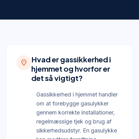
Hvad er gassikkerhed i
location_on
hjemmet og hvorfor er
det så vigtigt?
Gassikkerhed i hjemmet handler
om at forebygge gasulykker
gennem korrekte installationer,
regelmæssige tjek og brug af
sikkerhedsudstyr. En gasulykke