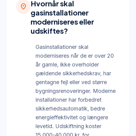
Hvornår skal
location_on
gasinstallationer
moderniseres eller
udskiftes?
Gasinstallationer skal
moderniseres når de er over 20
år gamle, ikke overholder
gældende sikkerhedskrav, har
gentagne fejl eller ved større
bygningsrenoveringer. Moderne
installationer har forbedret
sikkerhedsautomatik, bedre
energieffektivitet og længere
levetid. Udskiftning koster
15.000-40.000 kr. for