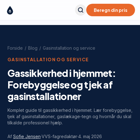
Beregn din pris
Forside
/
Blog
/
Gasinstallation og service
GASINSTALLATION OG SERVICE
Gassikkerhed i hjemmet:
Forebyggelse og tjek af
gasinstallationer
Komplet guide til gassikkerhed i hjemmet. Lær forebyggelse,
tjek af gasinstallationer, gaslækage-tegn og hvornår du skal
tilkalde professionel hjælp.
Af
Sofie Jensen
·
VVS-fagredaktør
·
4. maj 2026