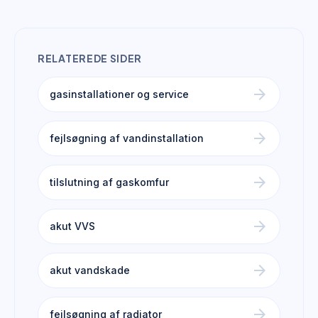
RELATEREDE SIDER
arrow_forward
gasinstallationer og service
arrow_forward
fejlsøgning af vandinstallation
arrow_forward
tilslutning af gaskomfur
arrow_forward
akut VVS
arrow_forward
akut vandskade
arrow_forward
fejlsøgning af radiator