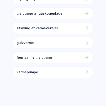
arrow_forward
tilslutning af gaskogeplade
arrow_forward
afsyring af varmeveksler
arrow_forward
gulvvarme
arrow_forward
fjernvarme tilslutning
arrow_forward
varmepumpe