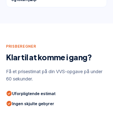
PRISBEREGNER
Klar til at komme i gang?
Få et prisestimat på din VVS-opgave på under
60 sekunder.
check_circle
Uforpligtende estimat
check_circle
Ingen skjulte gebyrer