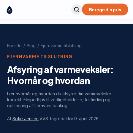
Beregn din pris
Forside
/
Blog
/
Fjernvarme tilslutning
FJERNVARME TILSLUTNING
Afsyring af varmeveksler:
Hvornår og hvordan
Lær hvornår og hvordan du afsyrer din varmeveksler
korrekt. Eksperttips til vedligeholdelse, fejlfinding og
optimering af fjernvarmeanlæg.
Af
Sofie Jensen
·
VVS-fagredaktør
·
9. april 2026