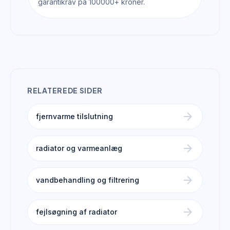
garantikrav på 100000+ kroner.
RELATEREDE SIDER
arrow_forward
fjernvarme tilslutning
arrow_forward
radiator og varmeanlæg
arrow_forward
vandbehandling og filtrering
arrow_forward
fejlsøgning af radiator