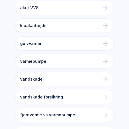
arrow_forward
akut VVS
arrow_forward
kloakarbejde
arrow_forward
gulvvarme
arrow_forward
varmepumpe
arrow_forward
vandskade
arrow_forward
vandskade forsikring
arrow_forward
fjernvarme vs varmepumpe