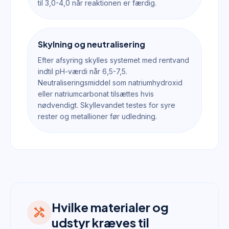
til 3,0-4,0 når reaktionen er færdig.
Skylning og neutralisering
Efter afsyring skylles systemet med rentvand
indtil pH-værdi når 6,5-7,5.
Neutraliseringsmiddel som natriumhydroxid
eller natriumcarbonat tilsættes hvis
nødvendigt. Skyllevandet testes for syre
rester og metallioner før udledning.
Hvilke materialer og
handyman
udstyr kræves til