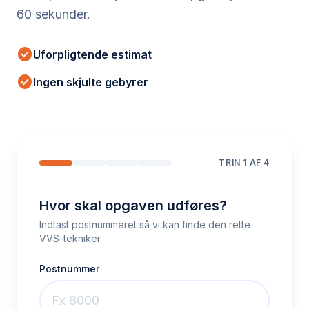
60 sekunder.
check_circle
Uforpligtende estimat
check_circle
Ingen skjulte gebyrer
TRIN
1
AF 4
Hvor skal opgaven udføres?
Indtast postnummeret så vi kan finde den rette
VVS-tekniker
Postnummer