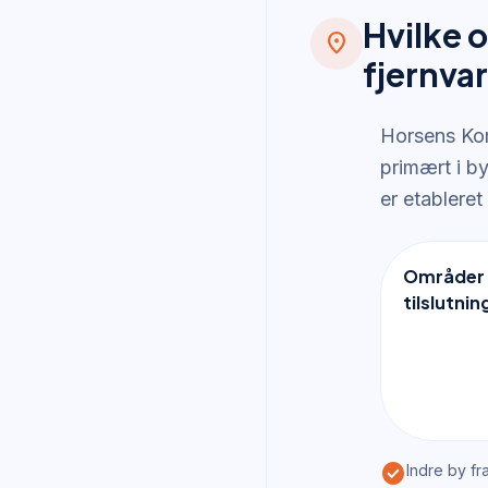
Hvilke o
location_on
fjernva
Horsens Kom
primært i b
er etableret
Områder
tilslutnin
check_circle
Indre by fr