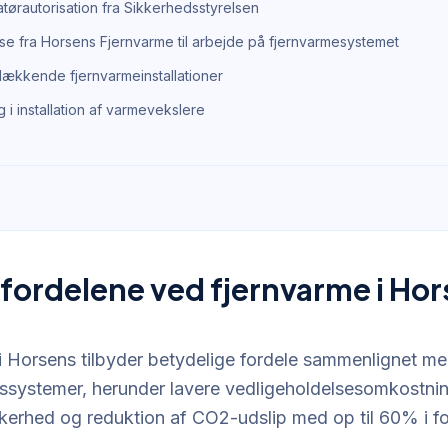
atørautorisation fra Sikkerhedsstyrelsen
e fra Horsens Fjernvarme til arbejde på fjernvarmesystemet
dækkende fjernvarmeinstallationer
g i installation af varmevekslere
 fordelene ved fjernvarme i Ho
i Horsens tilbyder betydelige fordele sammenlignet med
systemer, herunder lavere vedligeholdelsesomkostnin
kerhed og reduktion af CO2-udslip med op til 60% i for