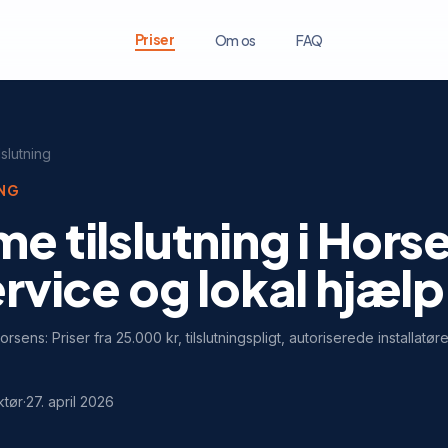
Priser
Om os
FAQ
lslutning
ING
e tilslutning i Hors
ervice og lokal hjælp
Horsens: Priser fra 25.000 kr, tilslutningspligt, autoriserede installatør
ktør
·
27. april 2026