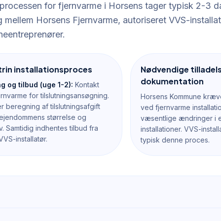
nsprocessen for fjernvarme i Horsens tager typisk 2-3
g mellem Horsens Fjernvarme, autoriseret VVS-installat
eentreprenører.
trin installationsproces
Nødvendige tilladel
dokumentation
g og tilbud (uge 1-2):
Kontakt
rnvarme for tilslutningsansøgning.
Horsens Kommune kræv
 beregning af tilslutningsafgift
ved fjernvarme installati
 ejendommens størrelse og
væsentlige ændringer i 
 Samtidig indhentes tilbud fra
installationer. VVS-insta
VVS-installatør.
typisk denne proces.