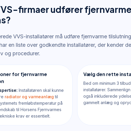
VVS-firmaer udfører fjernvarme 
ns?
erede VVS-installatører må udføre fjernvarme tilslutnin
ar en liste over godkendte installatører, der kender d
av og procedurer.
tioner for fjernvarme
Vælg den rette insta
on
Bed om minimum 3 tilbud
installatører. Sammenlign
spertise:
Installatøren skal kunne
også inkluderede ydels
ere
radiator og varmeanlæg
til
gammelt anlæg og oprydni
systemets fremløbstemperatur på
ndskab til Horsens Fjernvarmes
ekniske krav er essentielt.