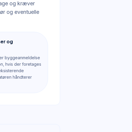
 dage og kræver
ør og eventuelle
ser og
er byggeanmeldelse
on, hvis der foretages
eksisterende
llatøren håndterer