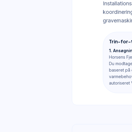
Installatio
koordinerin
gravemaskin
Trin-for-
1. Ansøgnin
Horsens Fje
Du modtager
baseret på
varmebehov.
autoriseret 