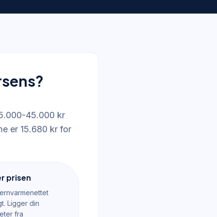
orsens?
25.000-45.000 kr
me er 15.680 kr for
r prisen
fjernvarmenettet
t. Ligger din
ter fra