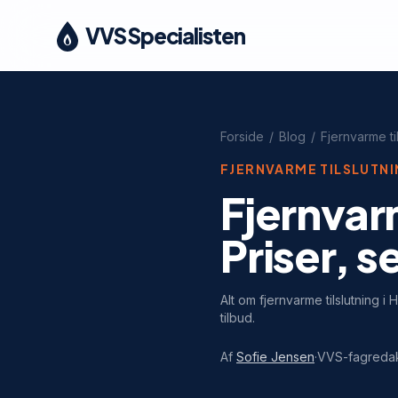
VVS Specialisten
Forside
/
Blog
/
Fjernvarme ti
FJERNVARME TILSLUTN
Fjernvarm
Priser, s
Alt om fjernvarme tilslutning i 
tilbud.
Af
Sofie Jensen
·
VVS-fagreda