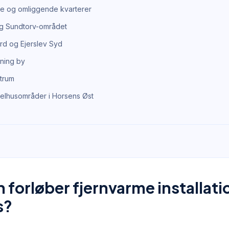
 og omliggende kvarterer
g Sundtorv-området
rd og Ejerslev Syd
sning by
ntrum
elhusområder i Horsens Øst
forløber fjernvarme installatio
s?