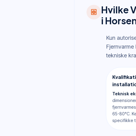
Hvilke 
heat_pump
i Horse
Kun autoris
Fjernvarme h
tekniske kr
Kvalifika
installati
Teknisk ek
dimension
fjernvarme
65-80°C. Ke
specifikke t