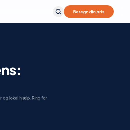
Beregn din pris
ens:
er og lokal hjælp. Ring for