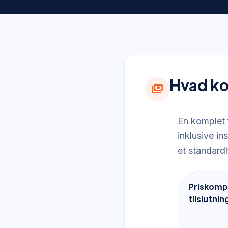
Hvad ko
payments
En komplet 
inklusive in
et standard
Priskomp
tilslutnin