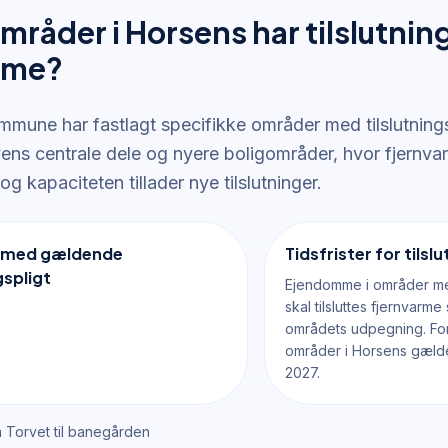
mråder i Horsens har tilslutning
rme?
mune har fastlagt specifikke områder med tilslutningsp
yens centrale dele og nyere boligområder, hvor fjernva
 og kapaciteten tillader nye tilslutninger.
 med gældende
Tidsfrister for tilsl
gspligt
Ejendomme i områder med 
skal tilsluttes fjernvarme
områdets udpegning. For
områder i Horsens gælder
2027.
a Torvet til banegården