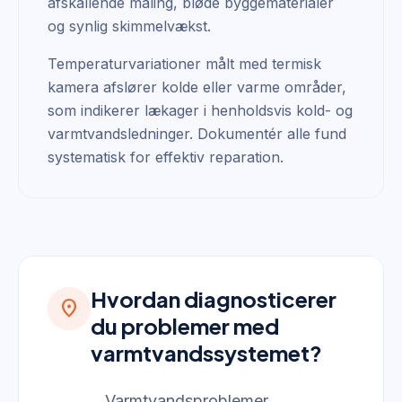
afskallende maling, bløde byggematerialer
og synlig skimmelvækst.
Temperaturvariationer målt med termisk
kamera afslører kolde eller varme områder,
som indikerer lækager i henholdsvis kold- og
varmtvandsledninger. Dokumentér alle fund
systematisk for effektiv reparation.
Hvordan diagnosticerer
location_on
du problemer med
varmtvandssystemet?
Varmtvandsproblemer