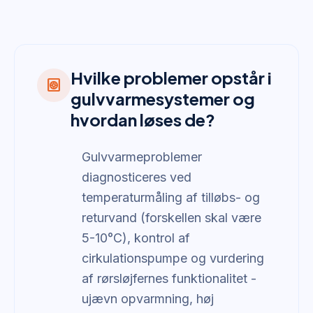
Hvilke problemer opstår i
heat_pump
gulvvarmesystemer og
hvordan løses de?
Gulvvarmeproblemer
diagnosticeres ved
temperaturmåling af tilløbs- og
returvand (forskellen skal være
5-10°C), kontrol af
cirkulationspumpe og vurdering
af rørsløjfernes funktionalitet -
ujævn opvarmning, høj