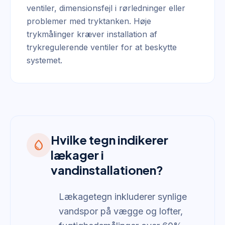
ventiler, dimensionsfejl i rørledninger eller
problemer med tryktanken. Høje
trykmålinger kræver installation af
trykregulerende ventiler for at beskytte
systemet.
Hvilke tegn indikerer
water_drop
lækager i
vandinstallationen?
Lækagetegn inkluderer synlige
vandspor på vægge og lofter,