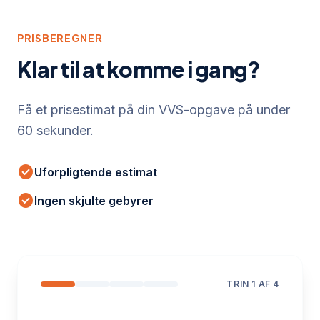
PRISBEREGNER
Klar til at komme i gang?
Få et prisestimat på din VVS-opgave på under
60 sekunder.
check_circle
Uforpligtende estimat
check_circle
Ingen skjulte gebyrer
TRIN
1
AF 4