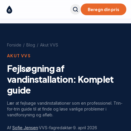
Beregn din pris
Forside
/
Blog
/
Akut VVS
AKUT VVS
Fejlsøgning af
vandinstallation: Komplet
guide
Lær at fejlsøge vandinstallationer som en professionel. Trin-
for-trin guide til at finde og løse vanlige problemer i
vandforsyning og afløb.
Af
Sofie Jensen
·
VVS-fagredaktør
·
9. april 2026