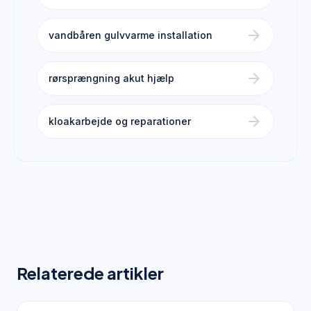
arrow_forward
vandbåren gulvvarme installation
arrow_forward
rørsprængning akut hjælp
arrow_forward
kloakarbejde og reparationer
Relaterede artikler