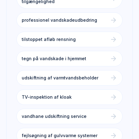
tilgængelighed
arrow_forward
professionel vandskadeudbedring
arrow_forward
tilstoppet afløb rensning
arrow_forward
tegn på vandskade i hjemmet
arrow_forward
udskiftning af varmtvandsbeholder
arrow_forward
TV-inspektion af kloak
arrow_forward
vandhane udskiftning service
arrow_forward
fejlsøgning af gulvvarme systemer