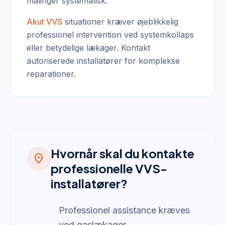
målinger systematisk.
Akut VVS
situationer kræver øjeblikkelig
professionel intervention ved systemkollaps
eller betydelige lækager. Kontakt
autoriserede installatører for komplekse
reparationer.
Hvornår skal du kontakte
location_on
professionelle VVS-
installatører?
Professionel assistance kræves
ved gaslækager,