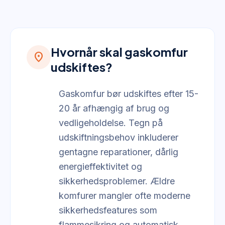
Hvornår skal gaskomfur
location_on
udskiftes?
Gaskomfur bør udskiftes efter 15-
20 år afhængig af brug og
vedligeholdelse. Tegn på
udskiftningsbehov inkluderer
gentagne reparationer, dårlig
energieffektivitet og
sikkerhedsproblemer. Ældre
komfurer mangler ofte moderne
sikkerhedsfeatures som
flammesikring og automatisk