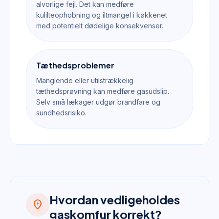
alvorlige fejl. Det kan medføre
kulilteophobning og iltmangel i køkkenet
med potentielt dødelige konsekvenser.
Tæthedsproblemer
Manglende eller utilstrækkelig
tæthedsprøvning kan medføre gasudslip.
Selv små lækager udgør brandfare og
sundhedsrisiko.
Hvordan vedligeholdes
location_on
gaskomfur korrekt?