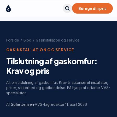
Beregn din pris
Forside
/
Blog
/
Gasinstallation og service
GASINSTALLATION OG SERVICE
Tilslutning af gaskomfur:
Krav og pris
Alt om tilslutning af gaskomfur: Krav til autoriseret installatør,
priser, sikkerhed og godkendelse. Få hjælp af erfarne VVS-
specialister.
Af
Sofie Jensen
·
VVS-fagredaktør
·
11. april 2026