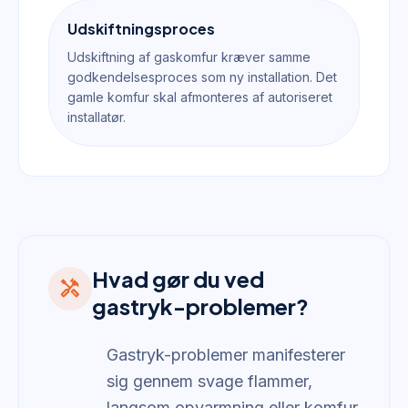
Udskiftningsproces
Udskiftning af gaskomfur kræver samme
godkendelsesproces som ny installation. Det
gamle komfur skal afmonteres af autoriseret
installatør.
Hvad gør du ved
handyman
gastryk-problemer?
Gastryk-problemer manifesterer
sig gennem svage flammer,
langsom opvarmning eller komfur