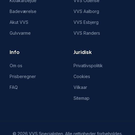
Kloakarbejde
VVS
Odense
Badeværelse
VVS
Aalborg
Akut VVS
VVS
Esbjerg
Gulvvarme
VVS
Randers
Info
Juridisk
Om os
Privatlivspolitik
Prisberegner
Cookies
FAQ
Vilkaar
Sitemap
©
2026
VVS Specialisten
. Alle rettigheder forbeholdes.