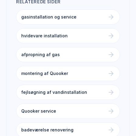
RELATEREDE SIDER
arrow_forward
gasinstallation og service
arrow_forward
hvidevare installation
arrow_forward
afpropning af gas
arrow_forward
montering af Quooker
arrow_forward
fejlsøgning af vandinstallation
arrow_forward
Quooker service
arrow_forward
badeværelse renovering