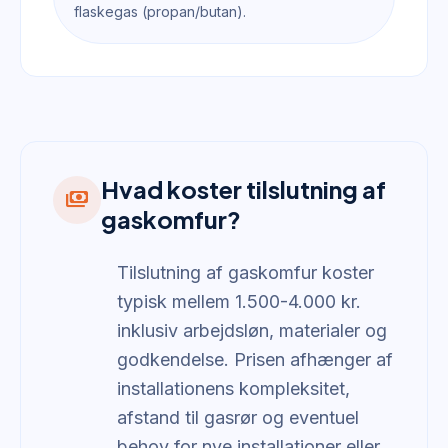
flaskegas (propan/butan).
Hvad koster tilslutning af
payments
gaskomfur?
Tilslutning af gaskomfur koster
typisk mellem 1.500-4.000 kr.
inklusiv arbejdsløn, materialer og
godkendelse. Prisen afhænger af
installationens kompleksitet,
afstand til gasrør og eventuel
behov for nye installationer eller