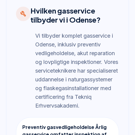
Hvilken gasservice
build
tilbyder vi i Odense?
Vi tilbyder komplet gasservice i
Odense, inklusiv preventiv
vedligeholdelse, akut reparation
og lovpligtige inspektioner. Vores
serviceteknikere har specialiseret
uddannelse i naturgassystemer
og flaskegasinstallationer med
certificering fra Tekniq
Erhvervsakademi.
Preventiv gasvedligeholdelse Årlig
gasservice omfatter inspektion af