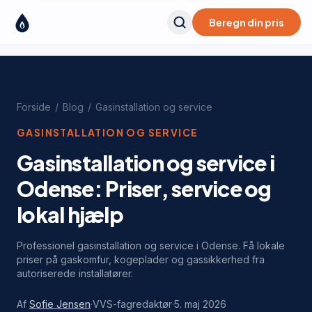
Beregn din pris
Forside
/
Blog
/
Gasinstallation og service
GASINSTALLATION OG SERVICE
Gasinstallation og service i
Odense: Priser, service og
lokal hjælp
Professionel gasinstallation og service i Odense. Få lokale
priser på gaskomfur, kogeplader og gassikkerhed fra
autoriserede installatører.
Af
Sofie Jensen
·
VVS-fagredaktør
·
5. maj 2026