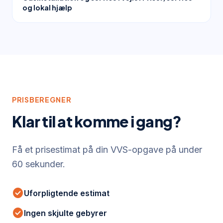
og lokal hjælp
PRISBEREGNER
Klar til at komme i gang?
Få et prisestimat på din VVS-opgave på under
60 sekunder.
check_circle
Uforpligtende estimat
check_circle
Ingen skjulte gebyrer