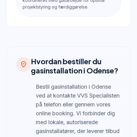
koordineres med gasarbejde for optimal
projektstyring og færdiggørelse.
Hvordan bestiller du
location_on
gasinstallation i Odense?
Bestil gasinstallation i Odense
ved at kontakte VVS Specialisten
på telefon eller gennem vores
online booking. Vi forbinder dig
med lokale, autoriserede
gasinstallatører, der leverer tilbud