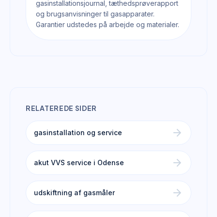
gasinstallationsjournal, tæthedsprøverapport
og brugsanvisninger til gasapparater.
Garantier udstedes på arbejde og materialer.
RELATEREDE SIDER
arrow_forward
gasinstallation og service
arrow_forward
akut VVS service i Odense
arrow_forward
udskiftning af gasmåler