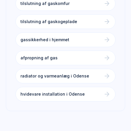
arrow_forward
tilslutning af gaskomfur
arrow_forward
tilslutning af gaskogeplade
arrow_forward
gassikkerhed i hjemmet
arrow_forward
afpropning af gas
arrow_forward
radiator og varmeanlæg i Odense
arrow_forward
hvidevare installation i Odense