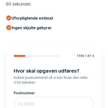
60 sekunder.
check_circle
Uforpligtende estimat
check_circle
Ingen skjulte gebyrer
TRIN
1
AF 4
Hvor skal opgaven udføres?
Indtast postnummeret så vi kan finde den rette
VVS-tekniker
Postnummer