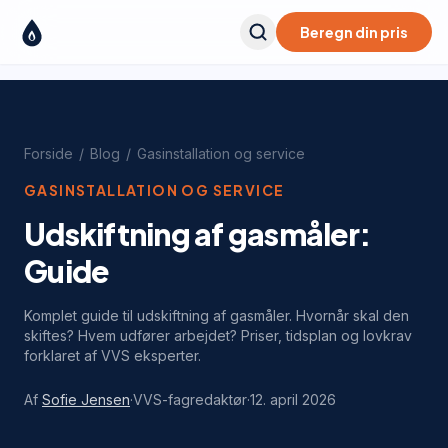
Beregn din pris
Forside
/
Blog
/
Gasinstallation og service
GASINSTALLATION OG SERVICE
Udskiftning af gasmåler:
Guide
Komplet guide til udskiftning af gasmåler. Hvornår skal den
skiftes? Hvem udfører arbejdet? Priser, tidsplan og lovkrav
forklaret af VVS eksperter.
Af
Sofie Jensen
·
VVS-fagredaktør
·
12. april 2026