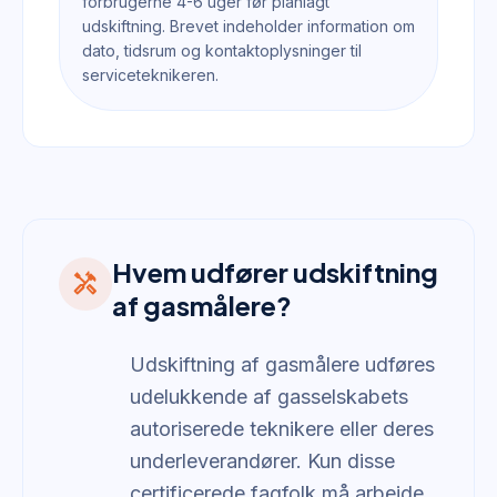
forbrugerne 4-6 uger før planlagt
udskiftning. Brevet indeholder information om
dato, tidsrum og kontaktoplysninger til
serviceteknikeren.
Hvem udfører udskiftning
handyman
af gasmålere?
Udskiftning af gasmålere udføres
udelukkende af gasselskabets
autoriserede teknikere eller deres
underleverandører. Kun disse
certificerede fagfolk må arbejde