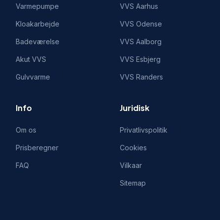
Varmepumpe
VVS
Aarhus
Kloakarbejde
VVS
Odense
Badeværelse
VVS
Aalborg
Akut VVS
VVS
Esbjerg
Gulvvarme
VVS
Randers
Info
Juridisk
Om os
Privatlivspolitik
Prisberegner
Cookies
FAQ
Vilkaar
Sitemap