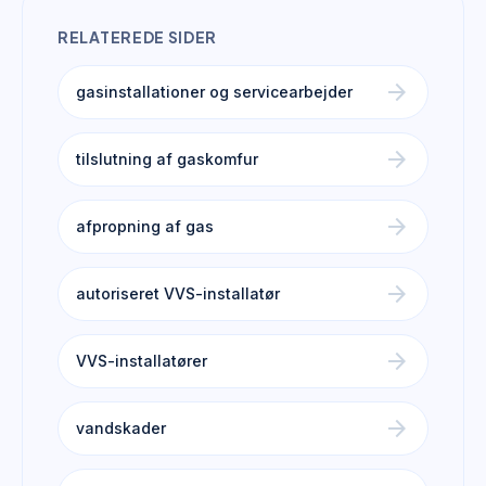
RELATEREDE SIDER
arrow_forward
gasinstallationer og servicearbejder
arrow_forward
tilslutning af gaskomfur
arrow_forward
afpropning af gas
arrow_forward
autoriseret VVS-installatør
arrow_forward
VVS-installatører
arrow_forward
vandskader