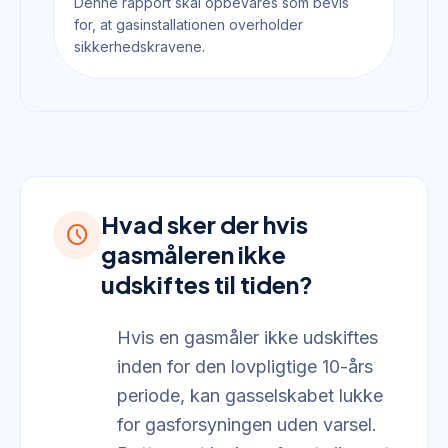
Denne rapport skal opbevares som bevis
for, at gasinstallationen overholder
sikkerhedskravene.
Hvad sker der hvis
schedule
gasmåleren ikke
udskiftes til tiden?
Hvis en gasmåler ikke udskiftes
inden for den lovpligtige 10-års
periode, kan gasselskabet lukke
for gasforsyningen uden varsel.