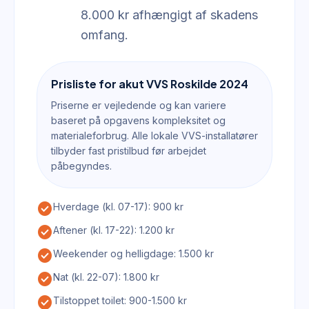
8.000 kr afhængigt af skadens
omfang.
Prisliste for akut VVS Roskilde 2024
Priserne er vejledende og kan variere
baseret på opgavens kompleksitet og
materialeforbrug. Alle lokale VVS-installatører
tilbyder fast pristilbud før arbejdet
påbegyndes.
check_circle
Hverdage (kl. 07-17): 900 kr
check_circle
Aftener (kl. 17-22): 1.200 kr
check_circle
Weekender og helligdage: 1.500 kr
check_circle
Nat (kl. 22-07): 1.800 kr
check_circle
Tilstoppet toilet: 900-1.500 kr