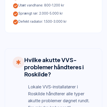
check_circle
Utæt vandhane: 800-1.200 kr
check_circle
Sprængt rør: 2.000-5.000 kr
check_circle
Defekt radiator: 1.500-3.000 kr
Hvilke akutte VVS-
emergency
problemer håndteres i
Roskilde?
Lokale VVS-installatører i
Roskilde håndterer alle typer
akutte problemer døgnet rundt.