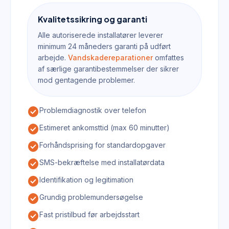
Kvalitetssikring og garanti
Alle autoriserede installatører leverer
minimum 24 måneders garanti på udført
arbejde.
Vandskadereparationer
omfattes
af særlige garantibestemmelser der sikrer
mod gentagende problemer.
check_circle
Problemdiagnostik over telefon
check_circle
Estimeret ankomsttid (max 60 minutter)
check_circle
Forhåndsprising for standardopgaver
check_circle
SMS-bekræftelse med installatørdata
check_circle
Identifikation og legitimation
check_circle
Grundig problemundersøgelse
check_circle
Fast pristilbud før arbejdsstart