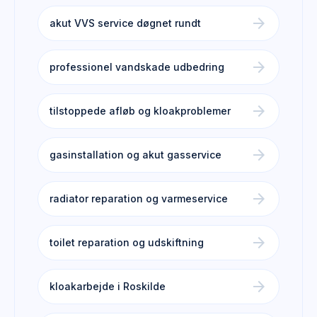
arrow_forward
akut VVS service døgnet rundt
arrow_forward
professionel vandskade udbedring
arrow_forward
tilstoppede afløb og kloakproblemer
arrow_forward
gasinstallation og akut gasservice
arrow_forward
radiator reparation og varmeservice
arrow_forward
toilet reparation og udskiftning
arrow_forward
kloakarbejde i Roskilde