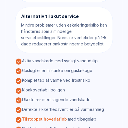
Alternativ til akut service
Mindre problemer uden eskaleringsrisiko kan
håndteres som almindelige
servicebestillinger. Normale ventetider på 1-5
dage reducerer omkostningerne betydeligt.
check_circle
Aktiv vandskade med synligt vandudslip
check_circle
Gaslugt eller mistanke om gaslækage
check_circle
Komplet tab af varme ved frostrisiko
check_circle
Kloakoverløb i boligen
check_circle
Utætte rør med stigende vandskade
check_circle
Defekte sikkerhedsventiler på varmeanlæg
check_circle
Tilstoppet hovedafløb
med tilbageløb