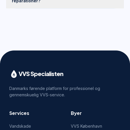
reparationer?
VVS Specialisten
Danmarks førende platform for professionel og
gennemskuelig VVS-service.
Services
Byer
Vandskade
VVS
København