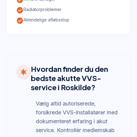
check_circle
check_circle
Radiatorproblemer
check_circle
Almindelige afløbsstop
Hvordan finder du den
emergency
bedste akutte VVS-
service i Roskilde?
Vælg altid autoriserede,
forsikrede VVS-installatører med
dokumenteret erfaring i akut
service. Kontrollér medlemskab