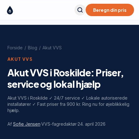
Beregn din pris
Forside
/
Blog
/
Akut VVS
AKUT VVS
Akut VVS i Roskilde: Priser,
service og lokal hjælp
Akut VVS i Roskilde ✓ 24/7 service ✓ Lokale autoriserede
installatører ✓ Fast priser fra 900 kr. Ring nu for øjeblikkelig
hjælp.
Af
Sofie Jensen
·
VVS-fagredaktør
·
24. april 2026