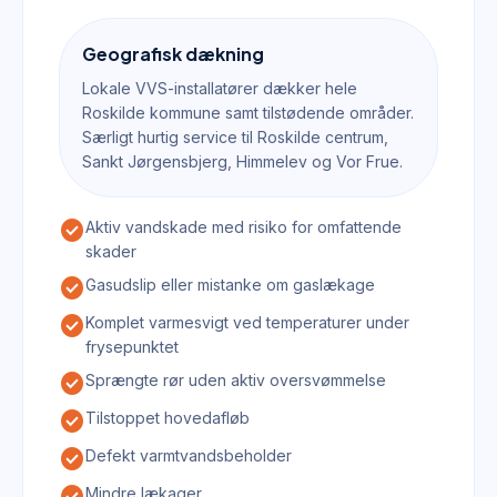
Geografisk dækning
Lokale VVS-installatører dækker hele
Roskilde kommune samt tilstødende områder.
Særligt hurtig service til Roskilde centrum,
Sankt Jørgensbjerg, Himmelev og Vor Frue.
check_circle
Aktiv vandskade med risiko for omfattende
skader
check_circle
Gasudslip eller mistanke om gaslækage
check_circle
Komplet varmesvigt ved temperaturer under
frysepunktet
check_circle
Sprængte rør uden aktiv oversvømmelse
check_circle
Tilstoppet hovedafløb
check_circle
Defekt varmtvandsbeholder
Mindre lækager