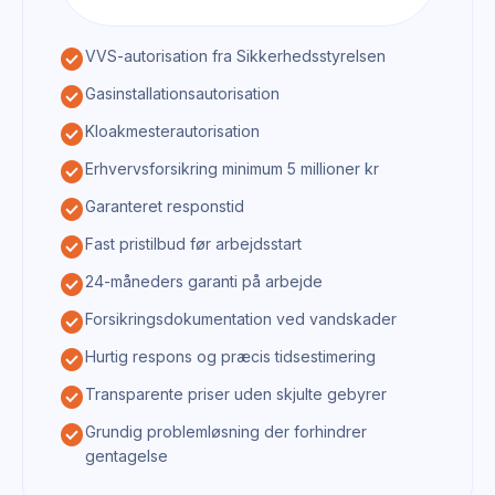
check_circle
VVS-autorisation fra Sikkerhedsstyrelsen
check_circle
Gasinstallationsautorisation
check_circle
Kloakmesterautorisation
check_circle
Erhvervsforsikring minimum 5 millioner kr
check_circle
Garanteret responstid
check_circle
Fast pristilbud før arbejdsstart
check_circle
24-måneders garanti på arbejde
check_circle
Forsikringsdokumentation ved vandskader
check_circle
Hurtig respons og præcis tidsestimering
check_circle
Transparente priser uden skjulte gebyrer
check_circle
Grundig problemløsning der forhindrer
gentagelse