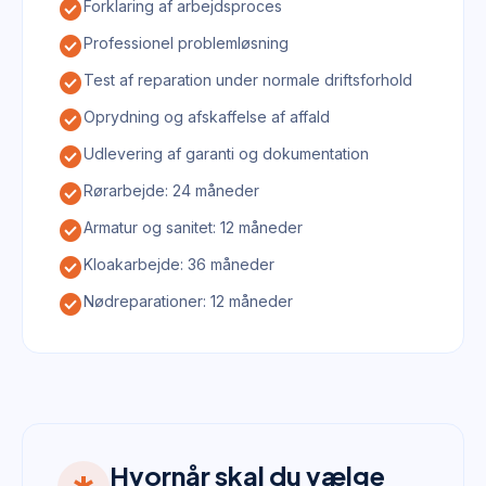
check_circle
Forklaring af arbejdsproces
check_circle
Professionel problemløsning
check_circle
Test af reparation under normale driftsforhold
check_circle
Oprydning og afskaffelse af affald
check_circle
Udlevering af garanti og dokumentation
check_circle
Rørarbejde: 24 måneder
check_circle
Armatur og sanitet: 12 måneder
check_circle
Kloakarbejde: 36 måneder
check_circle
Nødreparationer: 12 måneder
Hvornår skal du vælge