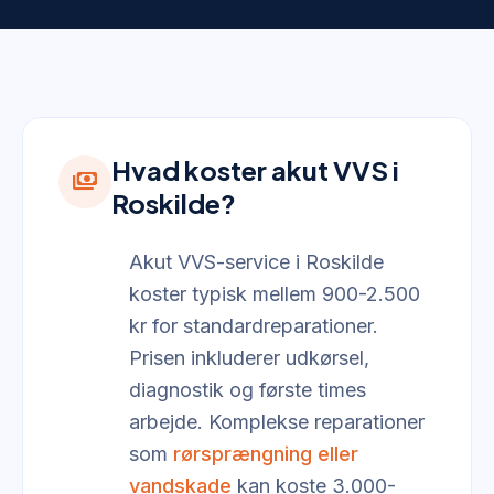
Hvad koster akut VVS i
payments
Roskilde?
Akut VVS-service i Roskilde
koster typisk mellem 900-2.500
kr for standardreparationer.
Prisen inkluderer udkørsel,
diagnostik og første times
arbejde. Komplekse reparationer
som
rørsprængning eller
vandskade
kan koste 3.000-