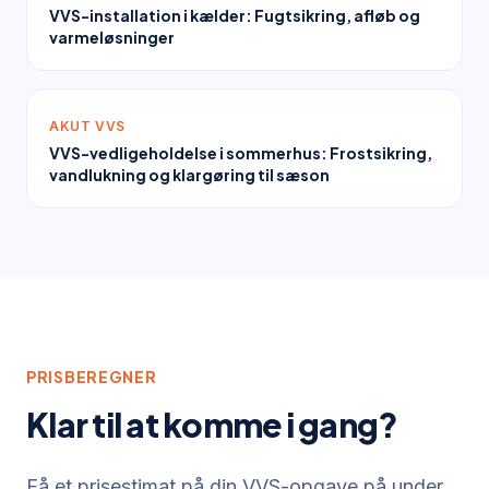
VVS-installation i kælder: Fugtsikring, afløb og
varmeløsninger
AKUT VVS
VVS-vedligeholdelse i sommerhus: Frostsikring,
vandlukning og klargøring til sæson
PRISBEREGNER
Klar til at komme i gang?
Få et prisestimat på din VVS-opgave på under