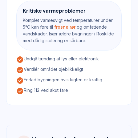
Kritiske varmeproblemer
Komplet varmesvigt ved temperaturer under
5°C kan føre til
frosne rør
og omfattende
vandskader. Især ældre bygninger i Roskilde
med dårlig isolering er sårbare.
check_circle
Undgå tænding af lys eller elektronik
check_circle
Ventilér området øjeblikkeligt
check_circle
Forlad bygningen hvis lugten er kraftig
check_circle
Ring 112 ved akut fare