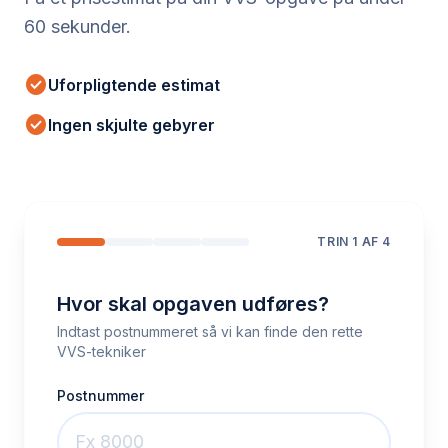
60 sekunder.
check_circle
Uforpligtende estimat
check_circle
Ingen skjulte gebyrer
TRIN
1
AF 4
Hvor skal opgaven udføres?
Indtast postnummeret så vi kan finde den rette
VVS-tekniker
Postnummer