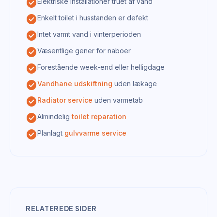
check_circle
Elektriske installationer truet af vand
check_circle
Enkelt toilet i husstanden er defekt
check_circle
Intet varmt vand i vinterperioden
check_circle
Væsentlige gener for naboer
check_circle
Forestående week-end eller helligdage
check_circle
Vandhane udskiftning
uden lækage
check_circle
Radiator service
uden varmetab
check_circle
Almindelig
toilet reparation
check_circle
Planlagt
gulvvarme service
RELATEREDE SIDER