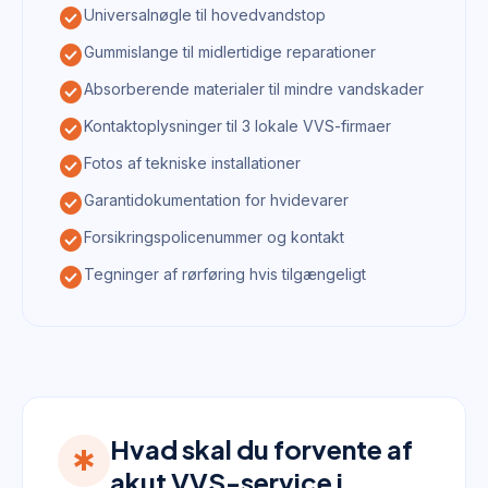
check_circle
Universalnøgle til hovedvandstop
check_circle
Gummislange til midlertidige reparationer
check_circle
Absorberende materialer til mindre vandskader
check_circle
Kontaktoplysninger til 3 lokale VVS-firmaer
check_circle
Fotos af tekniske installationer
check_circle
Garantidokumentation for hvidevarer
check_circle
Forsikringspolicenummer og kontakt
check_circle
Tegninger af rørføring hvis tilgængeligt
Hvad skal du forvente af
emergency
akut VVS-service i