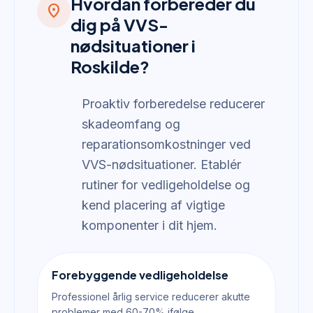
Hvordan forbereder du
location_on
dig på VVS-
nødsituationer i
Roskilde?
Proaktiv forberedelse reducerer
skadeomfang og
reparationsomkostninger ved
VVS-nødsituationer. Etablér
rutiner for vedligeholdelse og
kend placering af vigtige
komponenter i dit hjem.
Forebyggende vedligeholdelse
Professionel årlig service reducerer akutte
problemer med 60-70% ifølge