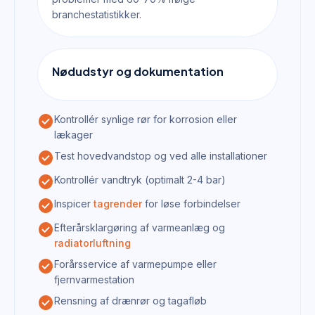
branchestatistikker.
Nødudstyr og dokumentation
check_circle
Kontrollér synlige rør for korrosion eller
lækager
check_circle
Test hovedvandstop og ved alle installationer
check_circle
Kontrollér vandtryk (optimalt 2-4 bar)
check_circle
Inspicer
tagrender
for løse forbindelser
check_circle
Efterårsklargøring af varmeanlæg og
radiatorluftning
check_circle
Forårsservice af varmepumpe eller
fjernvarmestation
check_circle
Rensning af drænrør og tagafløb