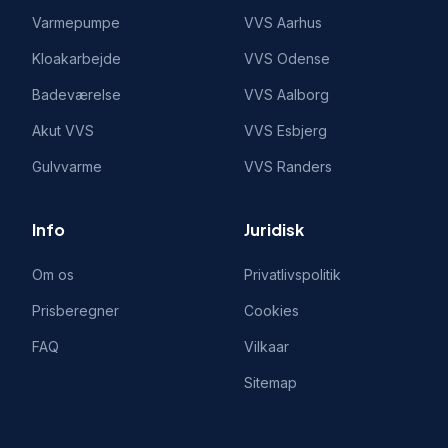
Varmepumpe
VVS
Aarhus
Kloakarbejde
VVS
Odense
Badeværelse
VVS
Aalborg
Akut VVS
VVS
Esbjerg
Gulvvarme
VVS
Randers
Info
Juridisk
Om os
Privatlivspolitik
Prisberegner
Cookies
FAQ
Vilkaar
Sitemap