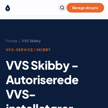
Beregn din pris
Forside
/
VVS
Skibby
VVS-SERVICE I
SKIBBY
VVS Skibby -
Autoriserede
VVS-