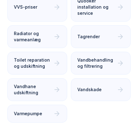
Quooker
arrow_forward
arrow_forward
VVS-priser
installation og
service
Radiator og
arrow_forward
arrow_forward
Tagrender
varmeanlæg
Toilet reparation
Vandbehandling
arrow_forward
arrow_forward
og udskiftning
og filtrering
Vandhane
arrow_forward
arrow_forward
Vandskade
udskiftning
arrow_forward
Varmepumpe