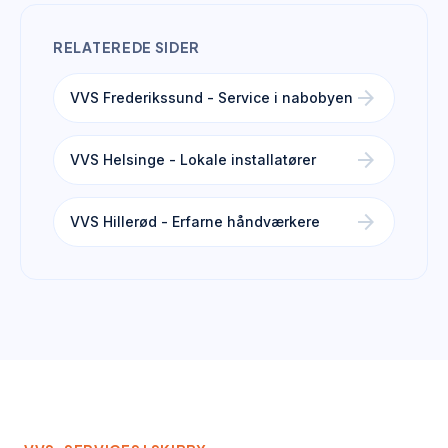
RELATEREDE SIDER
arrow_forward
VVS Frederikssund - Service i nabobyen
arrow_forward
VVS Helsinge - Lokale installatører
arrow_forward
VVS Hillerød - Erfarne håndværkere