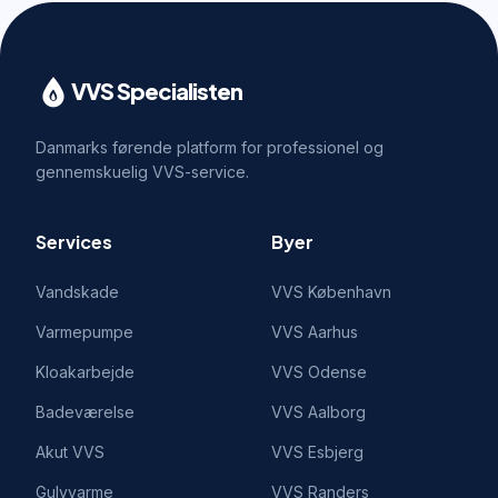
VVS Specialisten
Danmarks førende platform for professionel og
gennemskuelig VVS-service.
Services
Byer
Vandskade
VVS
København
Varmepumpe
VVS
Aarhus
Kloakarbejde
VVS
Odense
Badeværelse
VVS
Aalborg
Akut VVS
VVS
Esbjerg
Gulvvarme
VVS
Randers