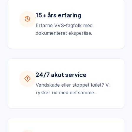
15+ års erfaring
history
Erfarne VVS-fagfolk med
dokumenteret ekspertise.
24/7 akut service
emergency_home
Vandskade eller stoppet toilet? Vi
rykker ud med det samme.