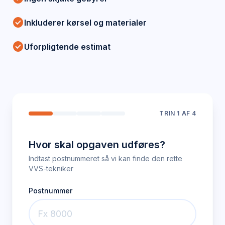
check_circle
Inkluderer kørsel og materialer
check_circle
Uforpligtende estimat
TRIN
1
AF 4
Hvor skal opgaven udføres?
Indtast postnummeret så vi kan finde den rette
VVS-tekniker
Postnummer