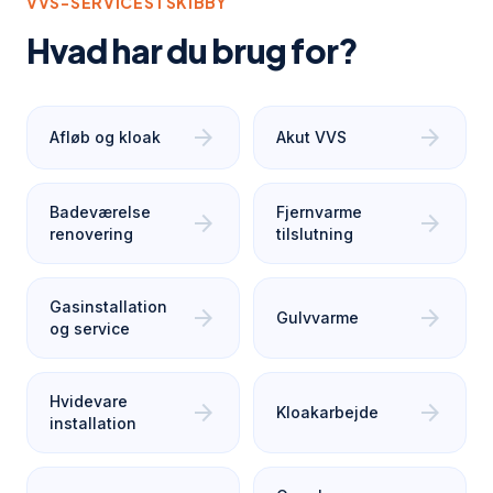
VVS-SERVICES I
SKIBBY
Hvad har du brug for?
arrow_forward
arrow_forward
Afløb og kloak
Akut VVS
Badeværelse
Fjernvarme
arrow_forward
arrow_forward
renovering
tilslutning
Gasinstallation
arrow_forward
arrow_forward
Gulvvarme
og service
Hvidevare
arrow_forward
arrow_forward
Kloakarbejde
installation