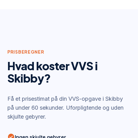
PRISBEREGNER
Hvad koster VVS i
Skibby
?
Få et prisestimat på din VVS-opgave i
Skibby
på under 60 sekunder. Uforpligtende og uden
skjulte gebyrer.
check_circle
Ingen skjulte gebyrer