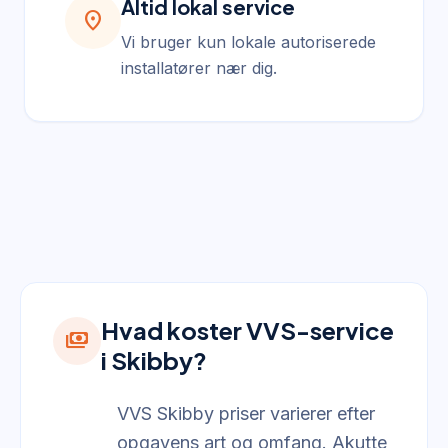
Altid lokal service
location_on
Vi bruger kun lokale autoriserede
installatører nær dig.
Hvad koster VVS-service
payments
i Skibby?
VVS Skibby priser varierer efter
opgavens art og omfang. Akutte