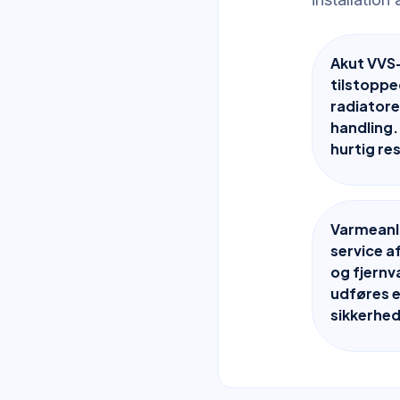
Akut VVS-
tilstoppe
radiatore
handling.
hurtig re
Varmeanlæ
service 
og fjernv
udføres 
sikkerhed