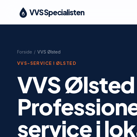
VVS Specialisten
Forside
/
VVS
Ølsted
VVS-SERVICE I
ØLSTED
VVS Ølsted
Profession
service i l