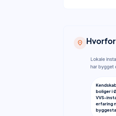
Hvorfor
location_on
Lokale inst
har bygget d
Kendskab 
boliger i 
VVS-insta
erfaring 
byggesta