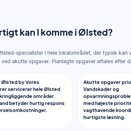
rtigt kan I komme i Ølsted?
lsted-specialister i hele lokalområdet, der typisk kan
r ved akutte opgaver. Planlagte opgaver aftales efter di
 Ølsted by Vores
Akutte opgaver prio
ører servicerer hele Ølsted
Vandskader og
kringliggende områder.
opvarmningsproble
and betyder hurtig respons
med højeste priorit
ørselsomkostninger.
vagthavende koordi
hurtigste løsning.