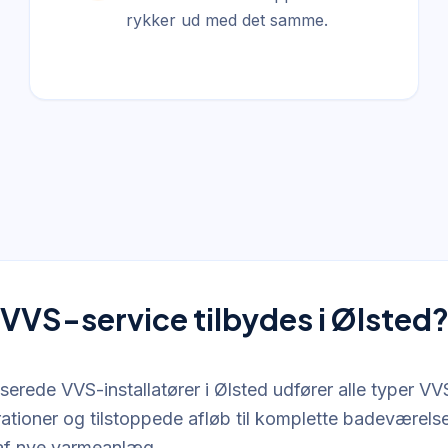
rykker ud med det samme.
 VVS-service tilbydes i Ølsted
serede VVS-installatører i Ølsted udfører alle typer VV
rationer og tilstoppede afløb til komplette badeværels
n af nye varmeanlæg.