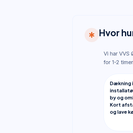
Hvor hu
emergency
Vi har VVS Ø
for 1-2 time
Dækning i
installat
by og om
Kort afst
og lave k