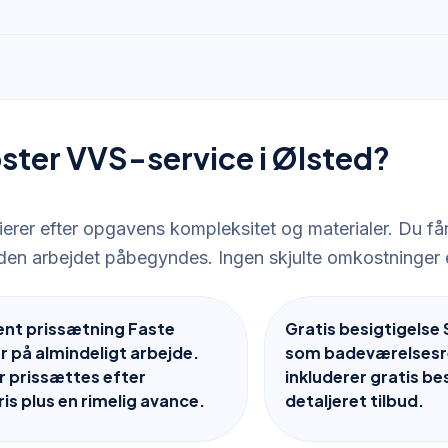
ster VVS-service i Ølsted?
ierer efter opgavens kompleksitet og materialer. Du får 
nden arbejdet påbegyndes. Ingen skjulte omkostninger e
ent prissætning Faste
Gratis besigtigelse 
r på almindeligt arbejde.
som badeværelsesr
r prissættes efter
inkluderer gratis be
is plus en rimelig avance.
detaljeret tilbud.