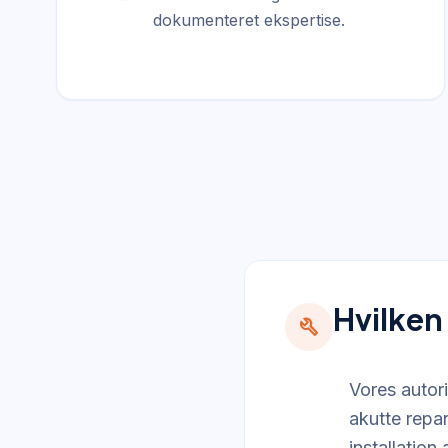
dokumenteret ekspertise.
Hvilken
build
Vores autori
akutte repa
installatio