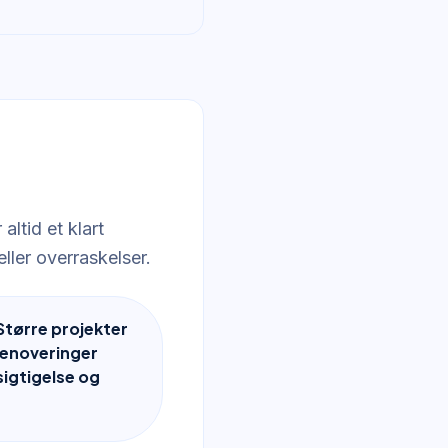
altid et klart
ller overraskelser.
Større projekter
enoveringer
sigtigelse og