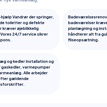
hjælp Vandrør der springer,
Badeværelsesrenov
de toiletter og defekte
badeværelser kræve
r kræver øjeblikkelig
planlægning og insta
 Vores 24/7 service sikrer
håndterer alt fra gu
spons.
fliseopsætning.
g og kedler Installation og
af gaskedler, varmepumper
armeanlæg. Alle arbejder
efter gældende
sforskrifter.