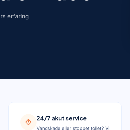
rs erfaring
24/7 akut service
emergency_home
Vandskade eller stoppet toilet? Vi