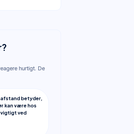
r?
reagere hurtigt. De
 afstand betyder,
ør kan være hos
 vigtigt ved