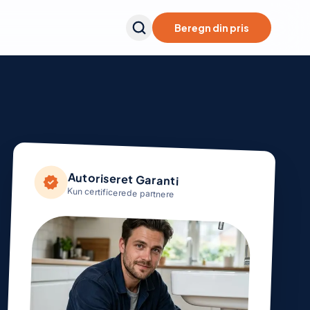
Beregn din pris
Autoriseret Garanti
verified
Kun certificerede partnere