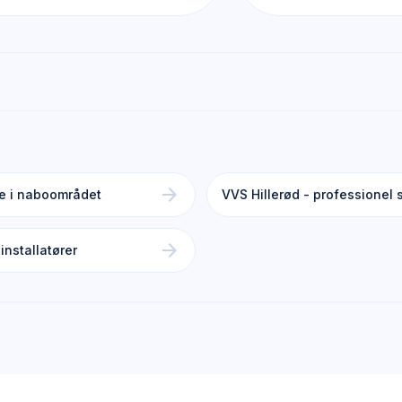
arrow_forward
ce i naboområdet
VVS Hillerød - professionel 
arrow_forward
installatører