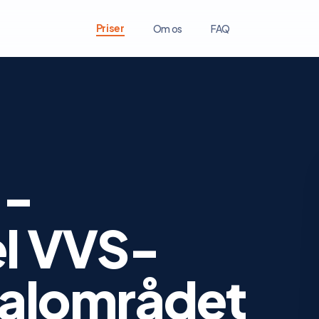
Priser
Om os
FAQ
 -
el VVS-
okalområdet