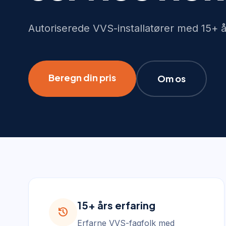
Autoriserede VVS-installatører med 15+ å
Beregn din pris
Om os
15+ års erfaring
history
Erfarne VVS-fagfolk med