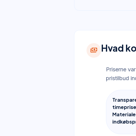
Hvad ko
payments
Priserne var
pristilbud i
Transpar
timeprise
Materiale
indkøbspr