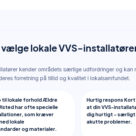
 vælge lokale VVS-installatøre
allatører kender områdets særlige udfordringer og kan 
eres forretning på tillid og kvalitet i lokalsamfundet.
til lokale forhold Ældre
Hurtig respons Kort
Ølsted har ofte specielle
at din VVS-installat
llationer, som kræver
dig hurtigt - særligt
med lokale
akutte problemer.
ndarder og materialer.