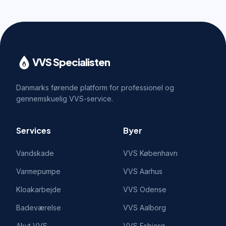
VVS Specialisten
Danmarks førende platform for professionel og
gennemskuelig VVS-service.
Services
Byer
Vandskade
VVS
København
Varmepumpe
VVS
Aarhus
Kloakarbejde
VVS
Odense
Badeværelse
VVS
Aalborg
Akut VVS
VVS
Esbjerg