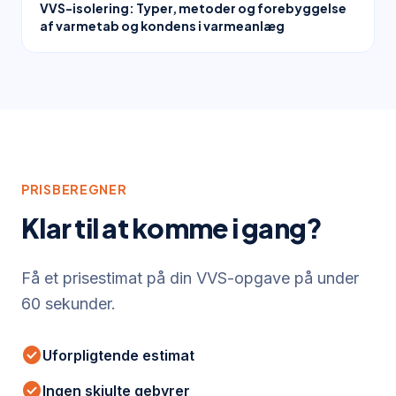
VVS-isolering: Typer, metoder og forebyggelse
af varmetab og kondens i varmeanlæg
PRISBEREGNER
Klar til at komme i gang?
Få et prisestimat på din VVS-opgave på under
60 sekunder.
check_circle
Uforpligtende estimat
check_circle
Ingen skjulte gebyrer