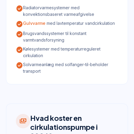
check_circle
Radiatorvarmesystemer med
konvektionsbaseret varmeafgivelse
check_circle
Gulvvarme
med lavtemperatur vandcirkulation
check_circle
Brugsvandssystemer til konstant
varmtvandsforsyning
check_circle
Kølesystemer med temperaturreguleret
cirkulation
check_circle
Solvarmeanlæg med solfanger-til-beholder
transport
Hvad koster en
payments
cirkulationspumpe i