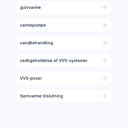
arrow_forward
gulvvarme
arrow_forward
varmepumpe
arrow_forward
vandbehandling
arrow_forward
vedligeholdelse af VVS-systemer
arrow_forward
VVS-priser
arrow_forward
fjernvarme tilslutning