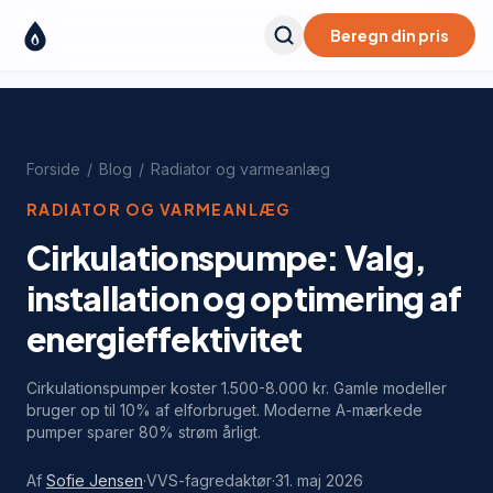
Beregn din pris
Forside
/
Blog
/
Radiator og varmeanlæg
RADIATOR OG VARMEANLÆG
Cirkulationspumpe: Valg,
installation og optimering af
energieffektivitet
Cirkulationspumper koster 1.500-8.000 kr. Gamle modeller
bruger op til 10% af elforbruget. Moderne A-mærkede
pumper sparer 80% strøm årligt.
Af
Sofie Jensen
·
VVS-fagredaktør
·
31. maj 2026