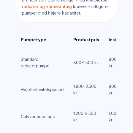
radiator og varmeanlæg
kræver kraftigere
pumper med højere kapacitet.
Pumpetype
Produktpris
Installatio
Standard
800-1.200
800-1.500 kr.
radiatorpumpe
kr.
1.800-3.500
800-1.500
Højeffektivitetspumpe
kr.
kr.
1.200-2.500
1.000-1.800
Gulvvarmepumpe
kr.
kr.