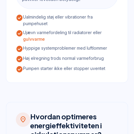
check_circle
Ualmindelig støj eller vibrationer fra
pumpehuset
check_circle
Ujævn varmefordeling til radiatorer eller
gulvvarme
check_circle
Hyppige systemproblemer med luftlommer
check_circle
Høj elregning trods normal varmeforbrug
check_circle
Pumpen starter ikke eller stopper uventet
Hvordan optimeres
location_on
energieffektiviteten i