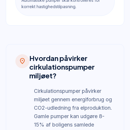
Automatiske pumper skal kontrolleres for
korrekt hastighedstilpasning.
Hvordan påvirker
location_on
cirkulationspumper
miljøet?
Cirkulationspumper påvirker
miljøet gennem energiforbrug og
CO2-udledning fra elproduktion.
Gamle pumper kan udgøre 8-
15% af boligens samlede