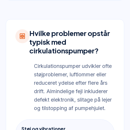
Hvilke problemer opstår
heat_pump
typisk med
cirkulationspumper?
Cirkulationspumper udvikler ofte
støjproblemer, luftlommer eller
reduceret ydelse efter flere års
drift. Almindelige fejl inkluderer
defekt elektronik, slitage på lejer
og tilstopping af pumpehjulet.
Støj og vibrationer