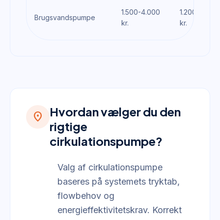
1.500-4.000
1.200-2.000
Brugsvandspumpe
kr.
kr.
Hvordan vælger du den
location_on
rigtige
cirkulationspumpe?
Valg af cirkulationspumpe
baseres på systemets tryktab,
flowbehov og
energieffektivitetskrav. Korrekt