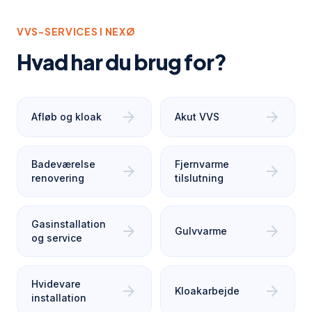
VVS-SERVICES I
NEXØ
Hvad har du brug for?
arrow_forward
arrow_forward
Afløb og kloak
Akut VVS
Badeværelse
Fjernvarme
arrow_forward
arrow_forward
renovering
tilslutning
Gasinstallation
arrow_forward
arrow_forward
Gulvvarme
og service
Hvidevare
arrow_forward
arrow_forward
Kloakarbejde
installation