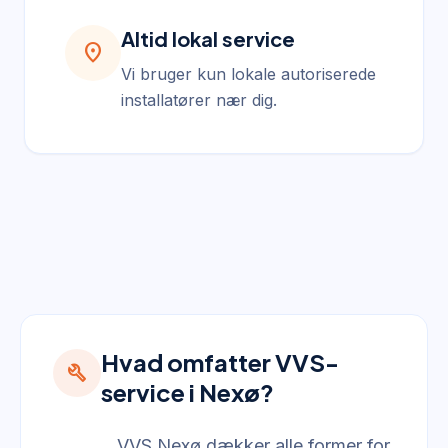
Altid lokal service
location_on
Vi bruger kun lokale autoriserede
installatører nær dig.
Hvad omfatter VVS-
build
service i Nexø?
VVS Nexø dækker alle former for