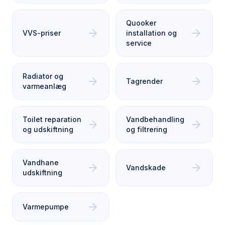
Quooker
arrow_forward
arrow_forward
VVS-priser
installation og
service
Radiator og
arrow_forward
arrow_forward
Tagrender
varmeanlæg
Toilet reparation
Vandbehandling
arrow_forward
arrow_forward
og udskiftning
og filtrering
Vandhane
arrow_forward
arrow_forward
Vandskade
udskiftning
arrow_forward
Varmepumpe