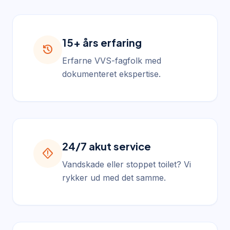
15+ års erfaring
history
Erfarne VVS-fagfolk med
dokumenteret ekspertise.
24/7 akut service
emergency_home
Vandskade eller stoppet toilet? Vi
rykker ud med det samme.