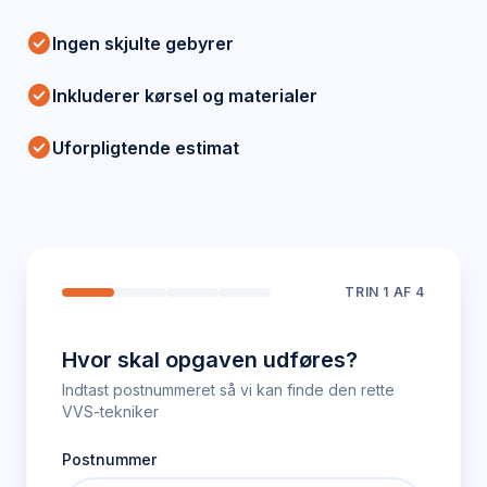
check_circle
Ingen skjulte gebyrer
check_circle
Inkluderer kørsel og materialer
check_circle
Uforpligtende estimat
TRIN
1
AF 4
Hvor skal opgaven udføres?
Indtast postnummeret så vi kan finde den rette
VVS-tekniker
Postnummer