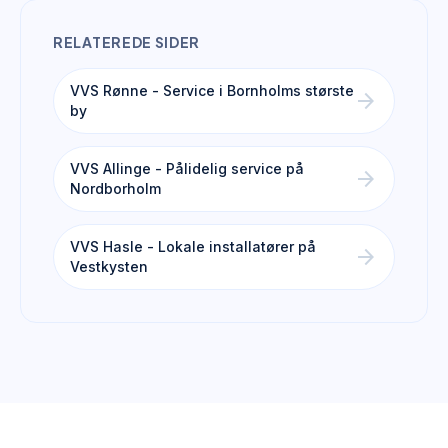
RELATEREDE SIDER
VVS Rønne - Service i Bornholms største
arrow_forward
by
VVS Allinge - Pålidelig service på
arrow_forward
Nordborholm
VVS Hasle - Lokale installatører på
arrow_forward
Vestkysten