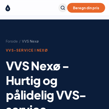
Beregn din pris
Forside
/
VVS
Nexø
VVS-SERVICE I
NEXØ
VVS Nexø -
Hurtig og
pålidelig VVS-