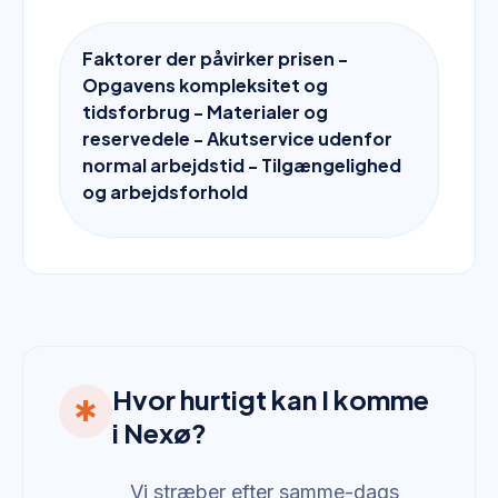
Faktorer der påvirker prisen -
Opgavens kompleksitet og
tidsforbrug - Materialer og
reservedele - Akutservice udenfor
normal arbejdstid - Tilgængelighed
og arbejdsforhold
Hvor hurtigt kan I komme
emergency
i Nexø?
Vi stræber efter samme-dags