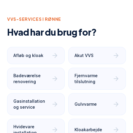
VVS-SERVICES I
RØNNE
Hvad har du brug for?
arrow_forward
arrow_forward
Afløb og kloak
Akut VVS
Badeværelse
Fjernvarme
arrow_forward
arrow_forward
renovering
tilslutning
Gasinstallation
arrow_forward
arrow_forward
Gulvvarme
og service
Hvidevare
arrow_forward
arrow_forward
Kloakarbejde
installation