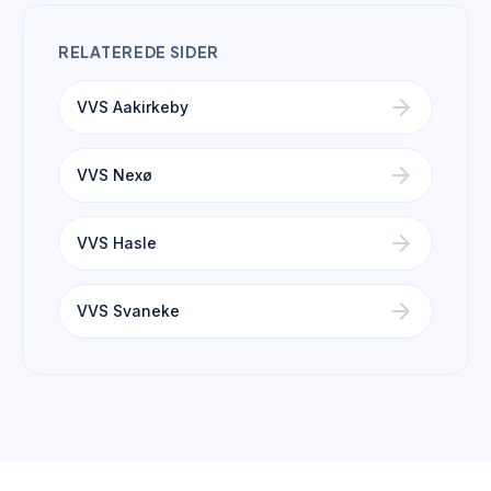
RELATEREDE SIDER
arrow_forward
VVS Aakirkeby
arrow_forward
VVS Nexø
arrow_forward
VVS Hasle
arrow_forward
VVS Svaneke