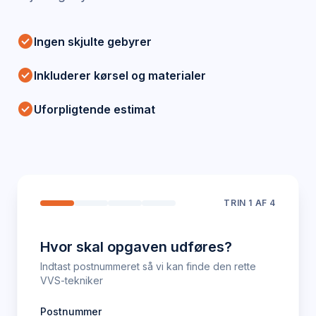
check_circle
Ingen skjulte gebyrer
check_circle
Inkluderer kørsel og materialer
check_circle
Uforpligtende estimat
TRIN
1
AF 4
Hvor skal opgaven udføres?
Indtast postnummeret så vi kan finde den rette
VVS-tekniker
Postnummer