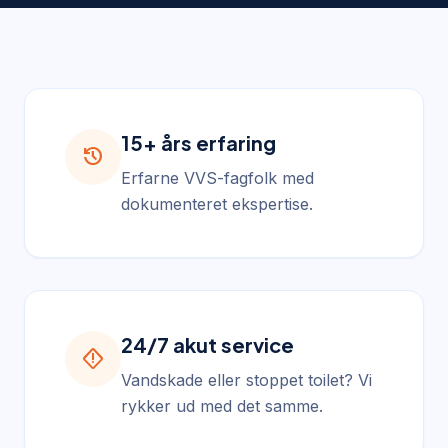
15+ års erfaring
history
Erfarne VVS-fagfolk med
dokumenteret ekspertise.
24/7 akut service
emergency_home
Vandskade eller stoppet toilet? Vi
rykker ud med det samme.