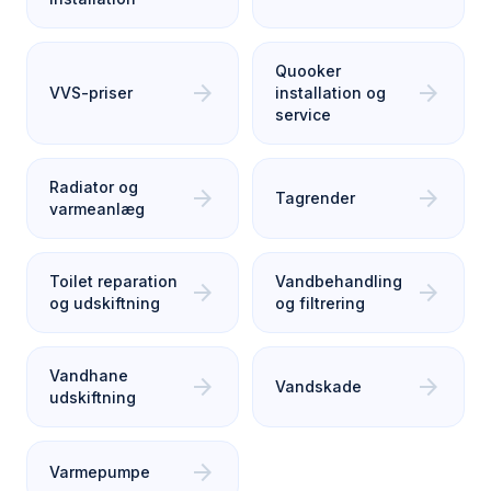
Quooker
arrow_forward
arrow_forward
VVS-priser
installation og
service
Radiator og
arrow_forward
arrow_forward
Tagrender
varmeanlæg
Toilet reparation
Vandbehandling
arrow_forward
arrow_forward
og udskiftning
og filtrering
Vandhane
arrow_forward
arrow_forward
Vandskade
udskiftning
arrow_forward
Varmepumpe