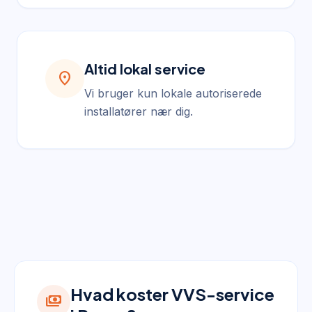
Altid lokal service
location_on
Vi bruger kun lokale autoriserede
installatører nær dig.
Hvad koster VVS-service
payments