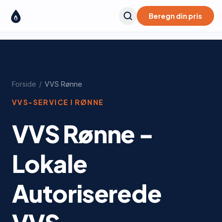
Beregn din pris
Forside
/
VVS
Rønne
VVS-SERVICE I
RØNNE
VVS Rønne -
Lokale
Autoriserede