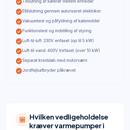
check_circle
Tilslutning af kølerør mellem enheder
check_circle
Eltilslutning gennem autoriseret elektriker
check_circle
Vakuumtest og påfyldning af kølemiddel
check_circle
Funktionstest og indstilling af styring
check_circle
Luft-til-luft: 230V enfaset (op til 5 kW)
check_circle
Luft-til-vand: 400V trefaset (over 10 kW)
check_circle
Separat kredsløb med motorværn
check_circle
Jordfejlsafbryder påkrævet
Hvilken vedligeholdelse
heat_pump
kræver varmepumper i