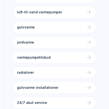
arrow_forward
luft-til-vand varmepumper
arrow_forward
gulvvarme
arrow_forward
jordvarme
arrow_forward
varmepumpetilskud
arrow_forward
radiatorer
arrow_forward
gulvvarme installationer
arrow_forward
24/7 akut service