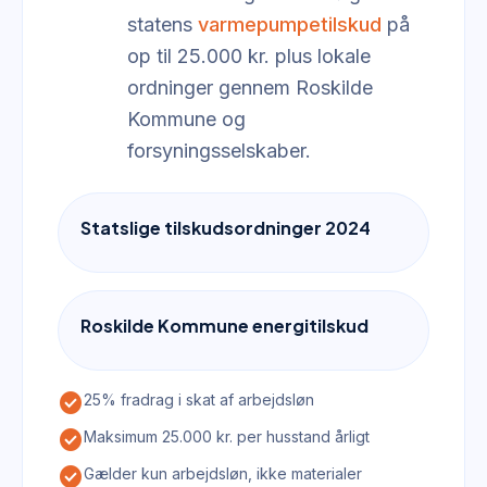
statens
varmepumpetilskud
på
op til 25.000 kr. plus lokale
ordninger gennem Roskilde
Kommune og
forsyningsselskaber.
Statslige tilskudsordninger 2024
Roskilde Kommune energitilskud
check_circle
25% fradrag i skat af arbejdsløn
check_circle
Maksimum 25.000 kr. per husstand årligt
check_circle
Gælder kun arbejdsløn, ikke materialer