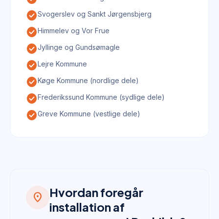
check_circle
Svogerslev og Sankt Jørgensbjerg
check_circle
Himmelev og Vor Frue
check_circle
Jyllinge og Gundsømagle
check_circle
Lejre Kommune
check_circle
Køge Kommune (nordlige dele)
check_circle
Frederikssund Kommune (sydlige dele)
check_circle
Greve Kommune (vestlige dele)
Hvordan foregår
location_on
installation af