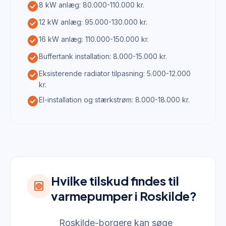
check_circle
8 kW anlæg: 80.000-110.000 kr.
check_circle
12 kW anlæg: 95.000-130.000 kr.
check_circle
16 kW anlæg: 110.000-150.000 kr.
check_circle
Buffertank installation: 8.000-15.000 kr.
check_circle
Eksisterende radiator tilpasning: 5.000-12.000
kr.
check_circle
El-installation og stærkstrøm: 8.000-18.000 kr.
Hvilke tilskud findes til
heat_pump
varmepumper i Roskilde?
Roskilde-borgere kan søge