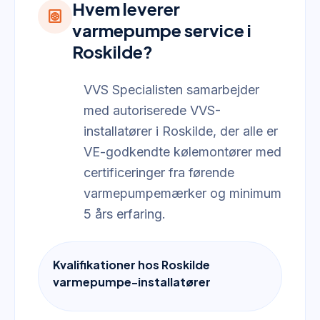
Hvem leverer
heat_pump
varmepumpe service i
Roskilde?
VVS Specialisten samarbejder
med autoriserede VVS-
installatører i Roskilde, der alle er
VE-godkendte kølemontører med
certificeringer fra førende
varmepumpemærker og minimum
5 års erfaring.
Kvalifikationer hos Roskilde
varmepumpe-installatører