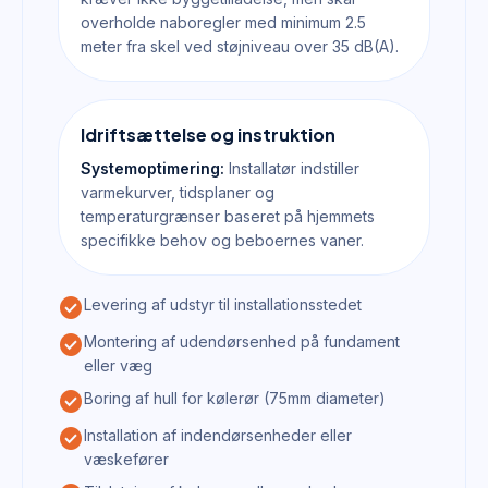
overholde naboregler med minimum 2.5
meter fra skel ved støjniveau over 35 dB(A).
Idriftsættelse og instruktion
Systemoptimering:
Installatør indstiller
varmekurver, tidsplaner og
temperaturgrænser baseret på hjemmets
specifikke behov og beboernes vaner.
check_circle
Levering af udstyr til installationsstedet
check_circle
Montering af udendørsenhed på fundament
eller væg
check_circle
Boring af hull for kølerør (75mm diameter)
check_circle
Installation af indendørsenheder eller
væskefører