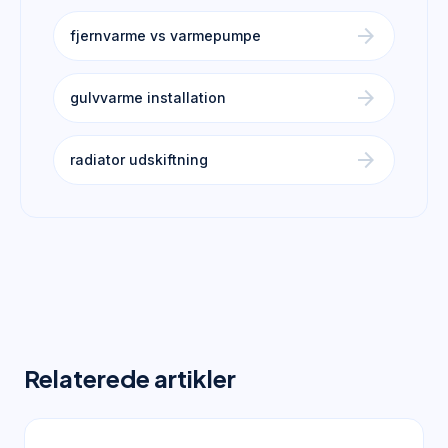
arrow_forward
fjernvarme vs varmepumpe
arrow_forward
gulvvarme installation
arrow_forward
radiator udskiftning
Relaterede artikler