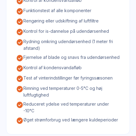
check_circle
Kontrol af kondensvandafløb
check_circle
Funktionstest af alle komponenter
check_circle
Rengøring eller udskiftning af luftfiltre
check_circle
Kontrol for is-dannelse på udendørsenhed
check_circle
Rydning omkring udendørsenhed (1 meter fri
afstand)
check_circle
Fjernelse af blade og snavs fra udendørsenhed
check_circle
Kontrol af kondensvandafløb
check_circle
Test af vinterindstillinger før fyringssæsonen
check_circle
Rimning ved temperaturer 0-5°C og høj
luftfugtighed
check_circle
Reduceret ydelse ved temperaturer under
-10°C
check_circle
Øget strømforbrug ved længere kuldeperioder