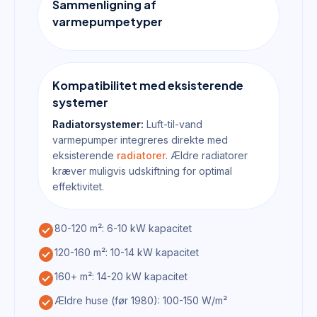
Sammenligning af
varmepumpetyper
Kompatibilitet med eksisterende
systemer
Radiatorsystemer:
Luft-til-vand
varmepumper integreres direkte med
eksisterende
radiatorer
. Ældre radiatorer
kræver muligvis udskiftning for optimal
effektivitet.
check_circle
80-120 m²: 6-10 kW kapacitet
check_circle
120-160 m²: 10-14 kW kapacitet
check_circle
160+ m²: 14-20 kW kapacitet
check_circle
Ældre huse (før 1980): 100-150 W/m²