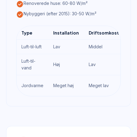
check_circle
Renoverede huse: 60-80 W/m²
check_circle
Nybyggeri (efter 2015): 30-50 W/m²
Type
Installation
Driftsomkostning
Luft-til-luft
Lav
Middel
Luft-til-
Høj
Lav
vand
Jordvarme
Meget høj
Meget lav