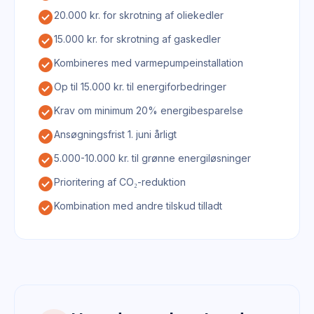
check_circle
20.000 kr. for skrotning af oliekedler
check_circle
15.000 kr. for skrotning af gaskedler
check_circle
Kombineres med varmepumpeinstallation
check_circle
Op til 15.000 kr. til energiforbedringer
check_circle
Krav om minimum 20% energibesparelse
check_circle
Ansøgningsfrist 1. juni årligt
check_circle
5.000-10.000 kr. til grønne energiløsninger
check_circle
Prioritering af CO₂-reduktion
check_circle
Kombination med andre tilskud tilladt