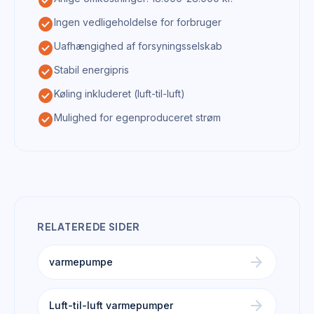
check_circle
check_circle
Ingen vedligeholdelse for forbruger
check_circle
Uafhængighed af forsyningsselskab
check_circle
Stabil energipris
check_circle
Køling inkluderet (luft-til-luft)
check_circle
Mulighed for egenproduceret strøm
RELATEREDE SIDER
arrow_forward
varmepumpe
arrow_forward
Luft-til-luft varmepumper