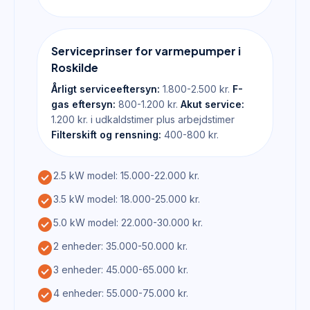
Serviceprinser for varmepumper i
Roskilde
Årligt serviceeftersyn:
1.800-2.500 kr.
F-
gas eftersyn:
800-1.200 kr.
Akut service:
1.200 kr. i udkaldstimer plus arbejdstimer
Filterskift og rensning:
400-800 kr.
check_circle
2.5 kW model: 15.000-22.000 kr.
check_circle
3.5 kW model: 18.000-25.000 kr.
check_circle
5.0 kW model: 22.000-30.000 kr.
check_circle
2 enheder: 35.000-50.000 kr.
check_circle
3 enheder: 45.000-65.000 kr.
check_circle
4 enheder: 55.000-75.000 kr.