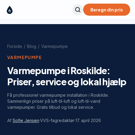
Beregn din pris
Forside
/
Blog
/
Varmepumpe
VARMEPUMPE
Varmepumpe i Roskilde:
Priser, service og lokal hjælp
Få professionel varmepumpe installation i Roskilde.
Sammenlign priser på luft-til-luft og luft-til-vand
varmepumper. Gratis tilbud og lokal service.
Af
Sofie Jensen
·
VVS-fagredaktør
·
17. april 2026