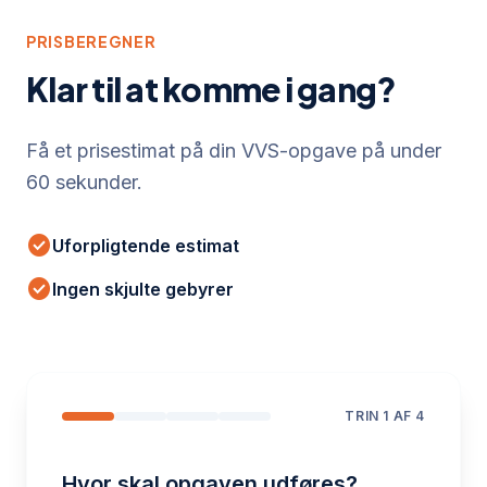
PRISBEREGNER
Klar til at komme i gang?
Få et prisestimat på din VVS-opgave på under
60 sekunder.
check_circle
Uforpligtende estimat
check_circle
Ingen skjulte gebyrer
TRIN
1
AF 4
Hvor skal opgaven udføres?