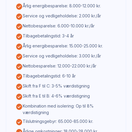
check_circle
Årlig energibesparelse: 8.000-12.000 kr.
check_circle
Service og vedligeholdelse: 2.000 kr./år
check_circle
Nettobesparelse: 6.000-10.000 kr./år
check_circle
Tilbagebetalingstid: 3-4 år
check_circle
Årlig energibesparelse: 15.000-25.000 kr.
check_circle
Service og vedligeholdelse: 3.000 kr./år
check_circle
Nettobesparelse: 12.000-22.000 kr./år
check_circle
Tilbagebetalingstid: 6-10 år
check_circle
Skift fra F til C: 3-5% værdistigning
check_circle
Skift fra E til B: 4-6% værdistigning
check_circle
Kombination med isolering: Op til 8%
værdistigning
check_circle
Tilslutningsgebyr: 65.000-85.000 kr.
Årlige omkostninger: 18.000-28.000 kr.