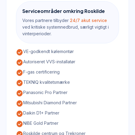
Serviceområder omkring Roskilde
Vores partnere tilbyder
24/7 akut service
ved kritiske systemnedbrud, særligt vigtigt i
vinterperioder.
check_circle
VE-godkendt kølemontør
check_circle
Autoriseret VVS-installatør
check_circle
F-gas certificering
check_circle
TEKNIQ kvalitetsmærke
check_circle
Panasonic Pro Partner
check_circle
Mitsubishi Diamond Partner
check_circle
Daikin D1+ Partner
check_circle
NIBE Gold Partner
check_circle
Roskilde centrum og Trekroner