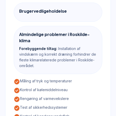
Brugervedligeholdelse
Almindelige problemer i Roskilde-
klima
Forebyggende tiltag:
Installation af
vindskærm og korrekt dræning forhindrer de
fleste klimarelaterede problemer i Roskilde-
området.
check_circle
Måling af tryk og temperaturer
check_circle
Kontrol af kølemiddelniveau
check_circle
Rengøring af varmevekslere
check_circle
Test af sikkerhedssystemer