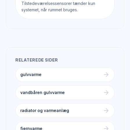
Tilstedeværelsessensorer tænder kun
systemet, når rummet bruges.
RELATEREDE SIDER
arrow_forward
gulvvarme
arrow_forward
vandbåren gulvvarme
arrow_forward
radiator og varmeanlæg
arrow_forward
fjernvarme