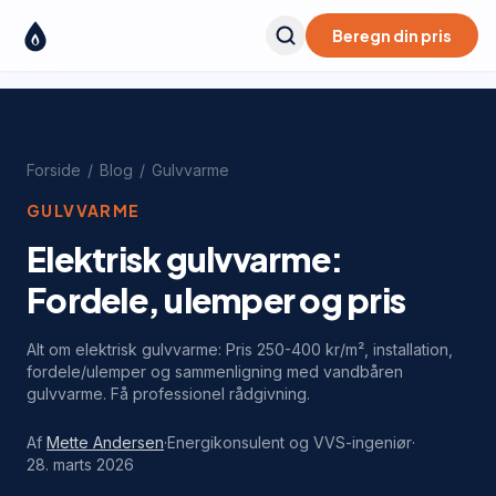
Beregn din pris
Forside
/
Blog
/
Gulvvarme
GULVVARME
Elektrisk gulvvarme:
Fordele, ulemper og pris
Alt om elektrisk gulvvarme: Pris 250-400 kr/m², installation,
fordele/ulemper og sammenligning med vandbåren
gulvvarme. Få professionel rådgivning.
Af
Mette Andersen
·
Energikonsulent og VVS-ingeniør
·
28. marts 2026