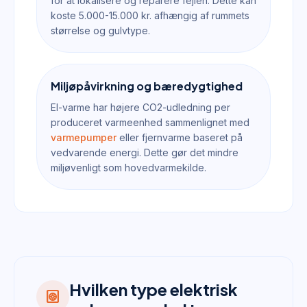
for at lokalisere og reparere fejlen. Dette kan
koste 5.000-15.000 kr. afhængig af rummets
størrelse og gulvtype.
Miljøpåvirkning og bæredygtighed
El-varme har højere CO2-udledning per
produceret varmeenhed sammenlignet med
varmepumper
eller fjernvarme baseret på
vedvarende energi. Dette gør det mindre
miljøvenligt som hovedvarmekilde.
Hvilken type elektrisk
heat_pump