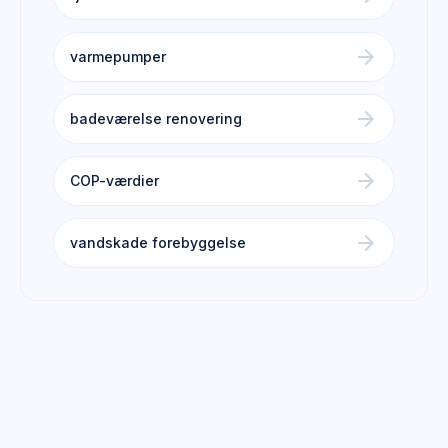
arrow_forward
varmepumper
arrow_forward
badeværelse renovering
arrow_forward
COP-værdier
arrow_forward
vandskade forebyggelse