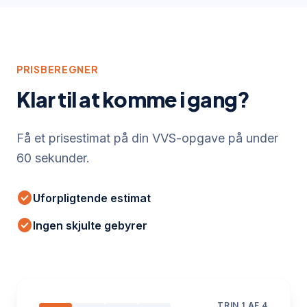
PRISBEREGNER
Klar til at komme i gang?
Få et prisestimat på din VVS-opgave på under
60 sekunder.
check_circle
Uforpligtende estimat
check_circle
Ingen skjulte gebyrer
TRIN
1
AF 4