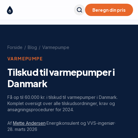
Beregn din pris
Forside
/
Blog
/
Varmepumpe
VARMEPUMPE
Tilskud til varmepumper i
Danmark
Få op til 60.000 kr. i tilskud til varmepumper i Danmark.
Komplet oversigt over alle tilskudsordninger, krav og
ansøgningsprocedurer for 2024.
Af
Mette Andersen
·
Energikonsulent og VVS-ingeniør
·
28. marts 2026