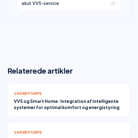
arrow_forward
akut VVS-service
Relaterede artikler
VARMEPUMPE
VVS og Smart Home: Integration af intelligente
systemer for optimal komfort og energistyring
VARMEPUMPE