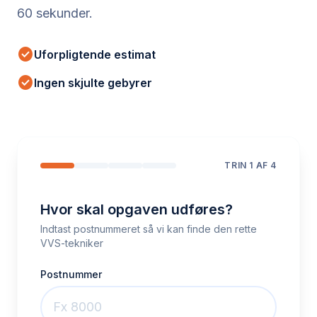
60 sekunder.
check_circle
Uforpligtende estimat
check_circle
Ingen skjulte gebyrer
TRIN
1
AF 4
Hvor skal opgaven udføres?
Indtast postnummeret så vi kan finde den rette
VVS-tekniker
Postnummer