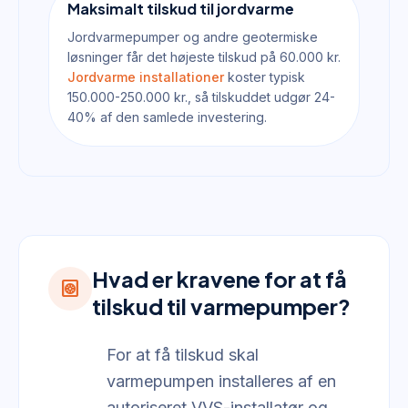
Maksimalt tilskud til jordvarme
Jordvarmepumper og andre geotermiske
løsninger får det højeste tilskud på 60.000 kr.
Jordvarme installationer
koster typisk
150.000-250.000 kr., så tilskuddet udgør 24-
40% af den samlede investering.
Hvad er kravene for at få
heat_pump
tilskud til varmepumper?
For at få tilskud skal
varmepumpen installeres af en
autoriseret VVS-installatør og