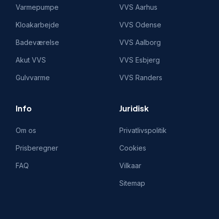
Varmepumpe
VVS
Aarhus
Kloakarbejde
VVS
Odense
Badeværelse
VVS
Aalborg
Akut VVS
VVS
Esbjerg
Gulvvarme
VVS
Randers
Info
Juridisk
Om os
Privatlivspolitik
Prisberegner
Cookies
FAQ
Vilkaar
Sitemap