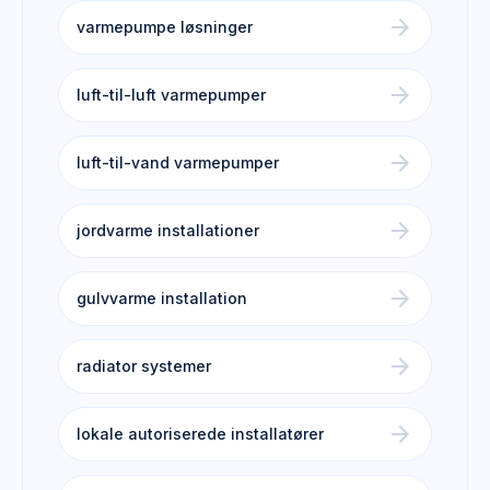
arrow_forward
varmepumpe løsninger
arrow_forward
luft-til-luft varmepumper
arrow_forward
luft-til-vand varmepumper
arrow_forward
jordvarme installationer
arrow_forward
gulvvarme installation
arrow_forward
radiator systemer
arrow_forward
lokale autoriserede installatører