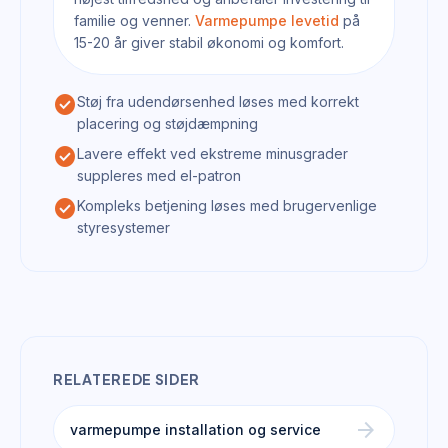
familie og venner.
Varmepumpe levetid
på
15-20 år giver stabil økonomi og komfort.
check_circle
Støj fra udendørsenhed løses med korrekt
placering og støjdæmpning
check_circle
Lavere effekt ved ekstreme minusgrader
suppleres med el-patron
check_circle
Kompleks betjening løses med brugervenlige
styresystemer
RELATEREDE SIDER
arrow_forward
varmepumpe installation og service