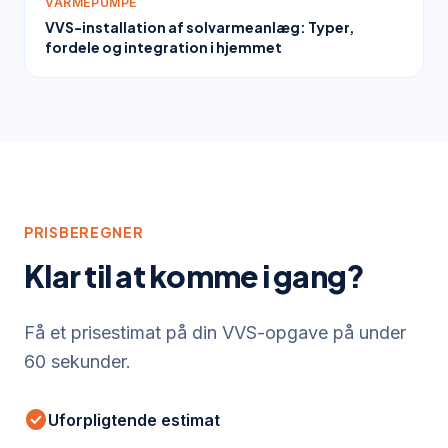
VARMEPUMPE
VVS-installation af solvarmeanlæg: Typer,
fordele og integration i hjemmet
PRISBEREGNER
Klar til at komme i gang?
Få et prisestimat på din VVS-opgave på under
60 sekunder.
check_circle
Uforpligtende estimat