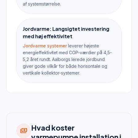
af systemstørrelse.
Jordvarme: Langsigtet investering
med høj effektivitet
Jordvarme systemer
leverer højeste
energieffektivitet med COP-værdier på 4,5-
5,2 året rundt. Aalborgs lerede jordbund
giver gode vilkår for både horisontale og
vertikale kollektor-systemer.
Hvad koster
payments
varmepumpe installation i