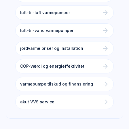
arrow_forward
luft-til-luft varmepumper
arrow_forward
luft-til-vand varmepumper
arrow_forward
jordvarme priser og installation
arrow_forward
COP-værdi og energieffektivitet
arrow_forward
varmepumpe tilskud og finansiering
arrow_forward
akut VVS service