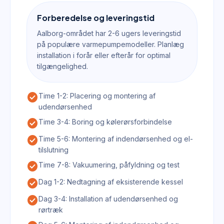
Forberedelse og leveringstid
Aalborg-området har 2-6 ugers leveringstid
på populære varmepumpemodeller. Planlæg
installation i forår eller efterår for optimal
tilgængelighed.
check_circle
Time 1-2: Placering og montering af
udendørsenhed
check_circle
Time 3-4: Boring og kølerørsforbindelse
check_circle
Time 5-6: Montering af indendørsenhed og el-
tilslutning
check_circle
Time 7-8: Vakuumering, påfyldning og test
check_circle
Dag 1-2: Nedtagning af eksisterende kessel
check_circle
Dag 3-4: Installation af udendørsenhed og
rørtræk