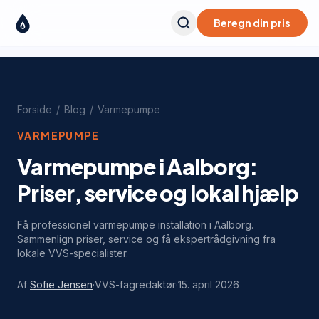
Beregn din pris
Forside
/
Blog
/
Varmepumpe
VARMEPUMPE
Varmepumpe i Aalborg:
Priser, service og lokal hjælp
Få professionel varmepumpe installation i Aalborg.
Sammenlign priser, service og få ekspertrådgivning fra
lokale VVS-specialister.
Af
Sofie Jensen
·
VVS-fagredaktør
·
15. april 2026