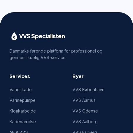
VVS Specialisten
Danmarks førende platform for professionel og
gennemskuelig VVS-service.
Services
Byer
Vandskade
VVS
København
Varmepumpe
VVS
Aarhus
Kloakarbejde
VVS
Odense
Badeværelse
VVS
Aalborg
Akut VVS
VVS
Esbjerg