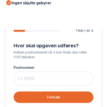
check_circle
Ingen skjulte gebyrer
TRIN
1
AF 4
Hvor skal opgaven udføres?
Indtast postnummeret så vi kan finde den rette
VVS-tekniker
Postnummer
Fortsæt