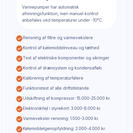
Varmepumper har automatisk
afrimningsfunktion, men manuel kontrol
anbefales ved temperaturer under -10°C.
check_circle
Rensning af filtre og varmevekslere
check_circle
Kontrol af kølemiddelniveau og tæthed
check_circle
Test af elektriske komponenter og sikringer
check_circle
Kontrol af drænsystem og kondensafløb
check_circle
Kalibrering af temperaturfølere
check_circle
Funktionstest af alle driftstilstande
check_circle
Udskiftning af kompressor: 15.000-25.000 kr.
check_circle
Elektronikfejl i styrekort: 3.000-8.000 kr.
check_circle
Varmeveksler rensning: 1.500-3.000 kr.
check_circle
Kølemiddelgenopfyldning: 2.000-4.000 kr.