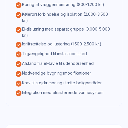
check_circle
Boring af væggennemføring (800-1.200 kr.)
check_circle
Kølerørsforbindelse og isolation (2.000-3.500
kr.)
check_circle
El-tilslutning med separat gruppe (3.000-5.000
kr.)
check_circle
Idriftsættelse og justering (1.500-2.500 kr.)
check_circle
Tilgængelighed til installationssted
check_circle
Afstand fra el-tavle til udendørsenhed
check_circle
Nødvendige bygningsmodifikationer
check_circle
Krav til støjdæmpning i tætte boligområder
check_circle
Integration med eksisterende varmesystem