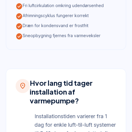
check_circle
Fri luftcirkulation omkring udendørsenhed
check_circle
Afrimningscyklus fungerer korrekt
check_circle
Dræn for kondensvand er frostfrit
check_circle
Sneopbygning fjernes fra varmeveksler
Hvor lang tid tager
location_on
installation af
varmepumpe?
Installationstiden varierer fra 1
dag for enkle luft-til-luft systemer