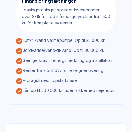
Finansieringsløsninger
Leasingordninger spreder investeringen
over 8-15 år med månedlige ydelser fra 1.500
kr. for komplette systemer.
check_circle
Luft-til-vand varmepumpe: Op til 25.000 kr.
check_circle
Jordvarme/vand-til-vand: Op til 30.000 kr.
check_circle
Særlige krav til energimærkning og installation
check_circle
Renter fra 2,5-4,5% for energirenovering
check_circle
Afdragsfrihed i opstartsfase
check_circle
Lån op til 500.000 kr. uden sikkerhed i ejendom