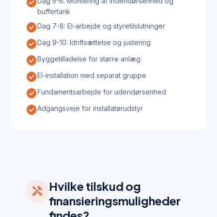
check_circle
Dag 5-6: Montering af indendørsenhed og
buffertank
check_circle
Dag 7-8: El-arbejde og styretilslutninger
check_circle
Dag 9-10: Idriftsættelse og justering
check_circle
Byggetilladelse for større anlæg
check_circle
El-installation med separat gruppe
check_circle
Fundamentsarbejde for udendørsenhed
check_circle
Adgangsveje for installatørudstyr
Hvilke tilskud og
handyman
finansieringsmuligheder
findes?