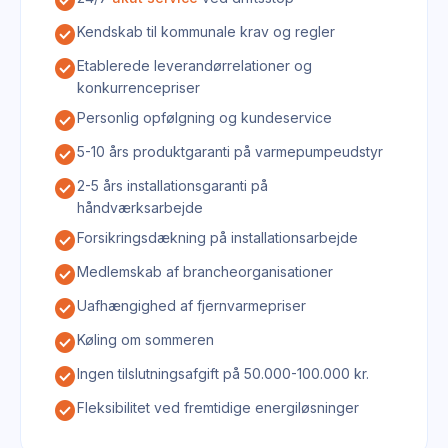
check_circle
check_circle
Kendskab til kommunale krav og regler
check_circle
Etablerede leverandørrelationer og
konkurrencepriser
check_circle
Personlig opfølgning og kundeservice
check_circle
5-10 års produktgaranti på varmepumpeudstyr
check_circle
2-5 års installationsgaranti på
håndværksarbejde
check_circle
Forsikringsdækning på installationsarbejde
check_circle
Medlemskab af brancheorganisationer
check_circle
Uafhængighed af fjernvarmepriser
check_circle
Køling om sommeren
check_circle
Ingen tilslutningsafgift på 50.000-100.000 kr.
check_circle
Fleksibilitet ved fremtidige energiløsninger