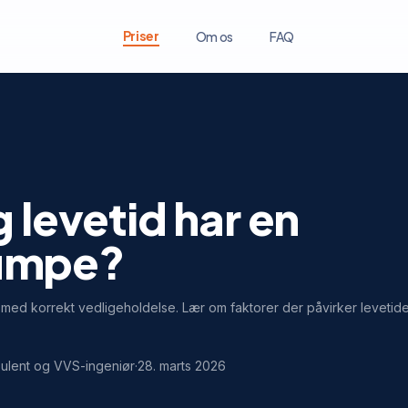
Priser
Om os
FAQ
e
 levetid har en
umpe?
ed korrekt vedligeholdelse. Lær om faktorer der påvirker levetiden 
ulent og VVS-ingeniør
·
28. marts 2026