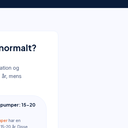
normalt?
ation og
5 år, mens
epumper: 15-20
mper
har en
15-20 år. Disse