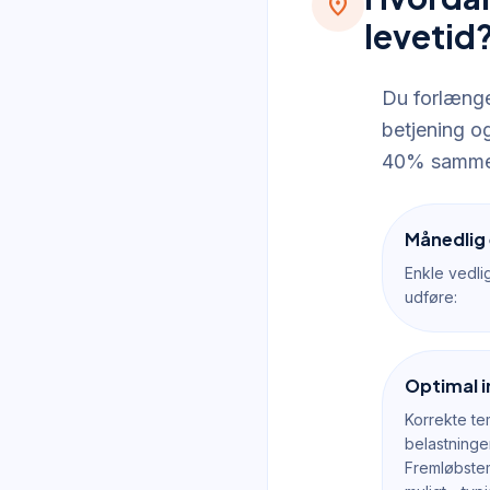
location_on
levetid
Du forlænge
betjening o
40% sammen
Månedlig 
Enkle vedl
udføre:
Optimal i
Korrekte te
belastning
Fremløbste