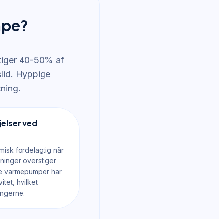
mpe?
tiger 40-50% af
slid. Hyppige
ning.
elser ved
misk fordelagtig når
ninger overstiger
ne varmepumper har
itet, hvilket
ingerne.