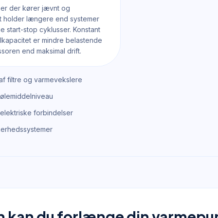
r der kører jævnt og
gt holder længere end systemer
 start-stop cyklusser. Konstant
elkapacitet er mindre belastende
soren end maksimal drift.
f filtre og varmevekslere
kølemiddelniveau
 elektriske forbindelser
kkerhedssystemer
 kan du forlænge din varmep