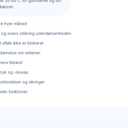
pisk 35-45°C for gulvvarme og 45-
iatorer.
ltre hver måned
e og snavs omkring udendørsenheden
at afløb ikke er blokeret
-dannelse om vinteren
ens tilstand
tryk og -niveau
forbindelser og sikringer
mets funktioner