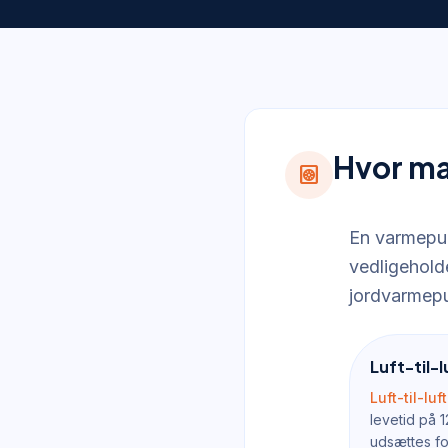
Hvor ma
heat_pump
En varmepum
vedligeholde
jordvarmepu
Luft-til-
Luft-til-lu
levetid på 
udsættes fo