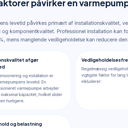
faktorer påvirker en varmepump
s levetid påvirkes primært af installationskvalitet, ve
d og komponentkvalitet. Professionel installation kan 
, mens manglende vedligeholdelse kan reducere den 
ionskvalitet afgør
Vedligeholdelsesfr
ed
Regelmæssig vedligehol
vigtigste faktor for lang 
nsionering og installation er
inkluderer:
 varmepumpens levetid. En
sioneret varmepumpe arbejder
maksimal kapacitet, hvilket slider
n hurtigere.
hold og belastning