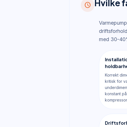
Hvilke 
schedule
Varmepumpen
driftsforhol
med 30-40%
Installat
holdbarh
Korrekt dime
kritisk for
underdimen
konstant på 
kompressore
Driftsfor