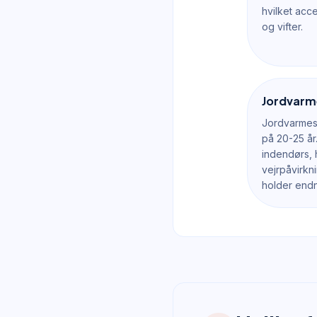
hvilket acc
og vifter.
Jordvarm
Jordvarmes
på 20-25 å
indendørs, 
vejrpåvirkn
holder endn