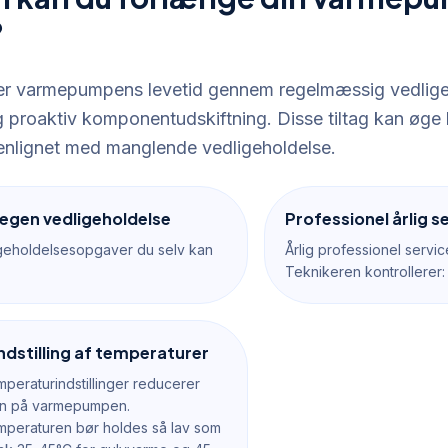
?
r varmepumpens levetid gennem regelmæssig vedligeh
g proaktiv komponentudskiftning. Disse tiltag kan øge
lignet med manglende vedligeholdelse.
egen vedligeholdelse
Professionel årlig s
igeholdelsesopgaver du selv kan
Årlig professionel servi
Teknikeren kontrollerer:
ndstilling af temperaturer
mperaturindstillinger reducerer
en på varmepumpen.
mperaturen bør holdes så lav som