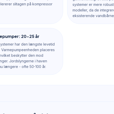
elererer slitagen på kompressor
systemer er mere robuste 
modeller, da de integre
eksisterende vandbårne
epumper: 20-25 år
ystemer har den længste levetid
r. Varmepumpeenheden placeres
hvilket beskytter den mod
inger. Jordslyngerne i haven
u længere - ofte 50-100 år.