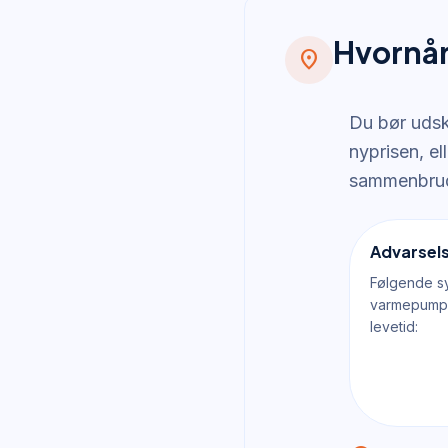
Hvornår
location_on
Du bør udsk
nyprisen, el
sammenbrud 
Advarsels
Følgende sy
varmepumpen
levetid: