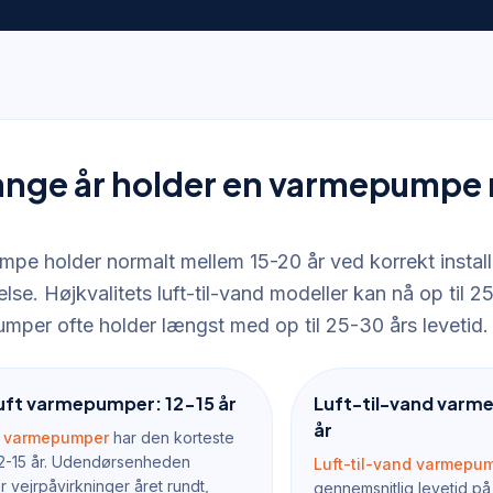
nge år holder en varmepumpe 
pe holder normalt mellem 15-20 år ved korrekt install
lse. Højkvalitets luft-til-vand modeller kan nå op til 2
mper ofte holder længst med op til 25-30 års levetid.
luft varmepumper: 12-15 år
Luft-til-vand varm
år
ft varmepumper
har den korteste
12-15 år. Udendørsenheden
Luft-til-vand varmepu
r vejrpåvirkninger året rundt,
gennemsnitlig levetid på 