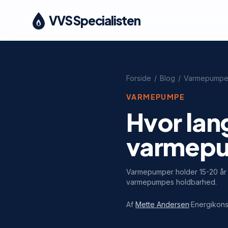
VVS Specialisten
Forside
/
Blog
/
Varmepump
VARMEPUMPE
Hvor lang
varmep
Varmepumper holder 15-20 år m
varmepumpes holdbarhed.
Af
Mette Andersen
·
Energikons