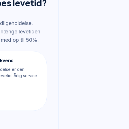
es levetid?
dligeholdelse,
forlænge levetiden
med op til 50%.
ekvens
delse er den
levetid. Årlig service