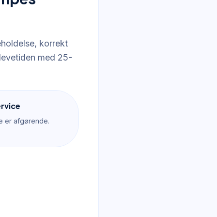
oldelse, korrekt
 levetiden med 25-
ervice
ce er afgørende.