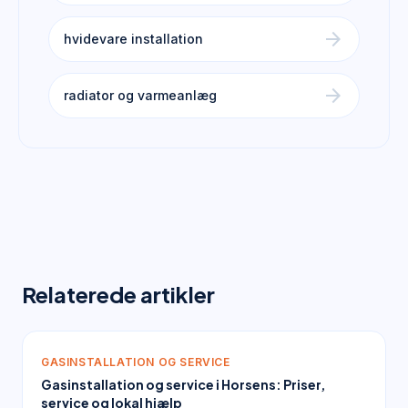
arrow_forward
hvidevare installation
arrow_forward
radiator og varmeanlæg
Relaterede artikler
GASINSTALLATION OG SERVICE
Gasinstallation og service i Horsens: Priser,
service og lokal hjælp