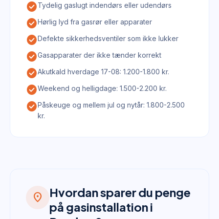
check_circle
Tydelig gaslugt indendørs eller udendørs
check_circle
Hørlig lyd fra gasrør eller apparater
check_circle
Defekte sikkerhedsventiler som ikke lukker
check_circle
Gasapparater der ikke tænder korrekt
check_circle
Akutkald hverdage 17-08: 1.200-1.800 kr.
check_circle
Weekend og helligdage: 1.500-2.200 kr.
check_circle
Påskeuge og mellem jul og nytår: 1.800-2.500
kr.
Hvordan sparer du penge
location_on
på gasinstallation i