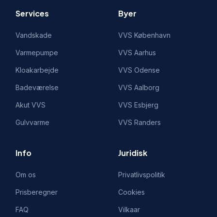
Services
Byer
Vandskade
VVS
København
Varmepumpe
VVS
Aarhus
Kloakarbejde
VVS
Odense
Badeværelse
VVS
Aalborg
Akut VVS
VVS
Esbjerg
Gulvvarme
VVS
Randers
Info
Juridisk
Om os
Privatlivspolitik
Prisberegner
Cookies
FAQ
Vilkaar