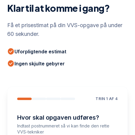
Klar til at komme i gang?
Få et prisestimat på din VVS-opgave på under
60 sekunder.
check_circle
Uforpligtende estimat
check_circle
Ingen skjulte gebyrer
TRIN
1
AF 4
Hvor skal opgaven udføres?
Indtast postnummeret så vi kan finde den rette
VVS-tekniker