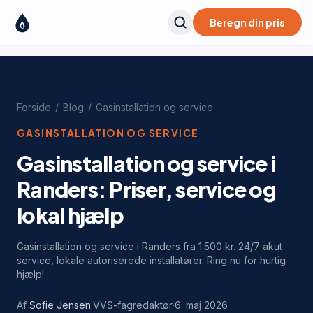
Beregn din pris
Forside
/
Blog
/
Gasinstallation og service
GASINSTALLATION OG SERVICE
Gasinstallation og service i
Randers: Priser, service og
lokal hjælp
Gasinstallation og service i Randers fra 1.500 kr. 24/7 akut
service, lokale autoriserede installatører. Ring nu for hurtig
hjælp!
Af
Sofie Jensen
·
VVS-fagredaktør
·
6. maj 2026