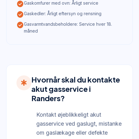
check_circle
Gaskomfurer med ovn: Årligt service
check_circle
Gaskedler: Årligt eftersyn og rensning
check_circle
Gasvarmtvandsbeholdere: Service hver 18.
måned
Hvornår skal du kontakte
emergency
akut gasservice i
Randers?
Kontakt øjeblikkeligt akut
gasservice ved gaslugt, mistanke
om gaslækage eller defekte