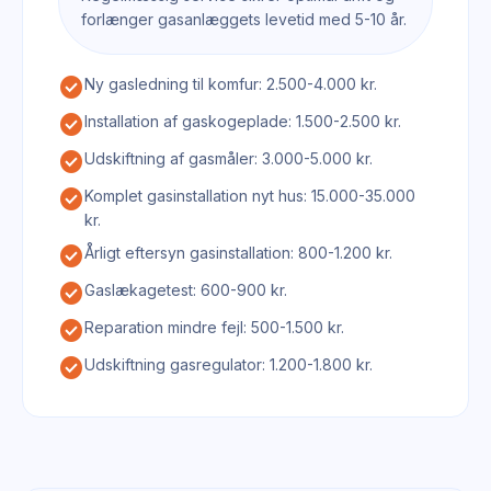
forlænger gasanlæggets levetid med 5-10 år.
check_circle
Ny gasledning til komfur: 2.500-4.000 kr.
check_circle
Installation af gaskogeplade: 1.500-2.500 kr.
check_circle
Udskiftning af gasmåler: 3.000-5.000 kr.
check_circle
Komplet gasinstallation nyt hus: 15.000-35.000
kr.
check_circle
Årligt eftersyn gasinstallation: 800-1.200 kr.
check_circle
Gaslækagetest: 600-900 kr.
check_circle
Reparation mindre fejl: 500-1.500 kr.
check_circle
Udskiftning gasregulator: 1.200-1.800 kr.