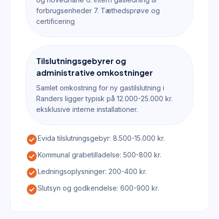
forbrugsenheder 7. Tæthedsprøve og
certificering
Tilslutningsgebyrer og
administrative omkostninger
Samlet omkostning for ny gastilslutning i
Randers ligger typisk på 12.000-25.000 kr.
eksklusive interne installationer.
check_circle
Evida tilslutningsgebyr: 8.500-15.000 kr.
check_circle
Kommunal grabetilladelse: 500-800 kr.
check_circle
Ledningsoplysninger: 200-400 kr.
check_circle
Slutsyn og godkendelse: 600-900 kr.