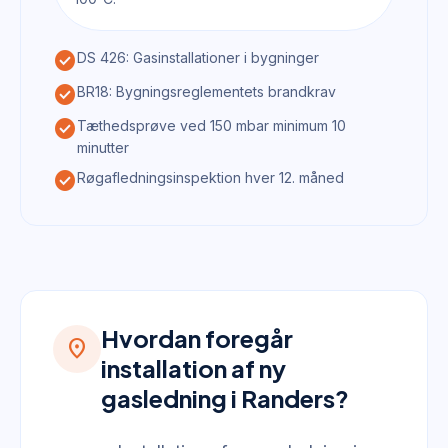
check_circle
DS 426: Gasinstallationer i bygninger
check_circle
BR18: Bygningsreglementets brandkrav
check_circle
Tæthedsprøve ved 150 mbar minimum 10
minutter
check_circle
Røgafledningsinspektion hver 12. måned
Hvordan foregår
location_on
installation af ny
gasledning i Randers?