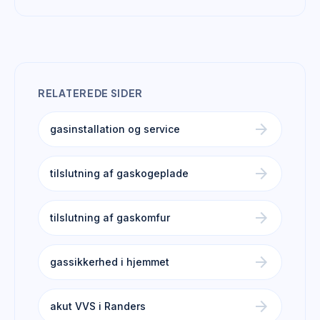
RELATEREDE SIDER
arrow_forward
gasinstallation og service
arrow_forward
tilslutning af gaskogeplade
arrow_forward
tilslutning af gaskomfur
arrow_forward
gassikkerhed i hjemmet
arrow_forward
akut VVS i Randers