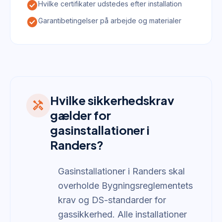
check_circle
Hvilke certifikater udstedes efter installation
check_circle
Garantibetingelser på arbejde og materialer
Hvilke sikkerhedskrav
handyman
gælder for
gasinstallationer i
Randers?
Gasinstallationer i Randers skal
overholde Bygningsreglementets
krav og DS-standarder for
gassikkerhed. Alle installationer