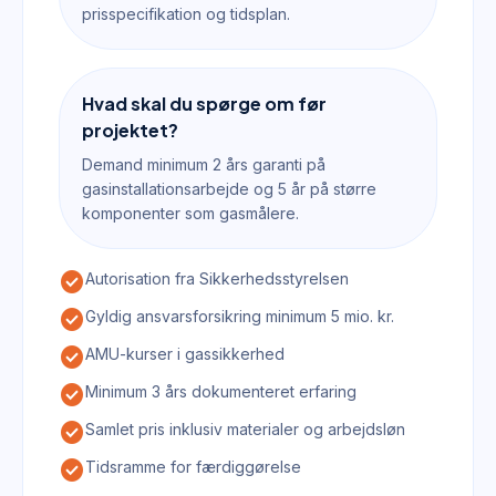
prisspecifikation og tidsplan.
Hvad skal du spørge om før
projektet?
Demand minimum 2 års garanti på
gasinstallationsarbejde og 5 år på større
komponenter som gasmålere.
check_circle
Autorisation fra Sikkerhedsstyrelsen
check_circle
Gyldig ansvarsforsikring minimum 5 mio. kr.
check_circle
AMU-kurser i gassikkerhed
check_circle
Minimum 3 års dokumenteret erfaring
check_circle
Samlet pris inklusiv materialer og arbejdsløn
check_circle
Tidsramme for færdiggørelse