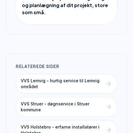
og planlægning af dit projekt, store
som små.
RELATEREDE SIDER
VVS Lemvig - hurtig service til Lemvig
arrow_forward
området
VVS Struer - døgnservice i Struer
arrow_forward
kommune
VVS Holstebro - erfarne installatører i
arrow_forward
Holstebro