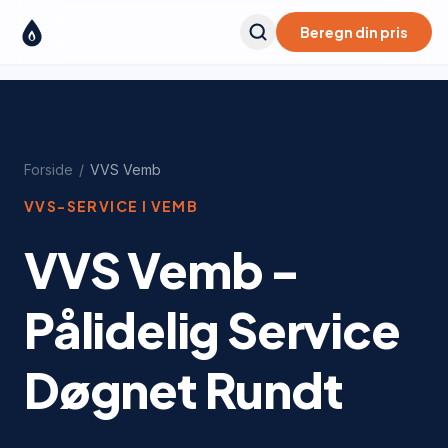
Beregn din pris
Forside
/
VVS
Vemb
VVS-SERVICE I
VEMB
VVS Vemb -
Pålidelig Service
Døgnet Rundt