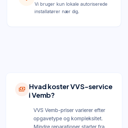
Vi bruger kun lokale autoriserede
installatører nær dig.
Hvad koster VVS-service
payments
i Vemb?
VVS Vemb-priser varierer efter
opgavetype og kompleksitet.
Mindre reparationer starter fra