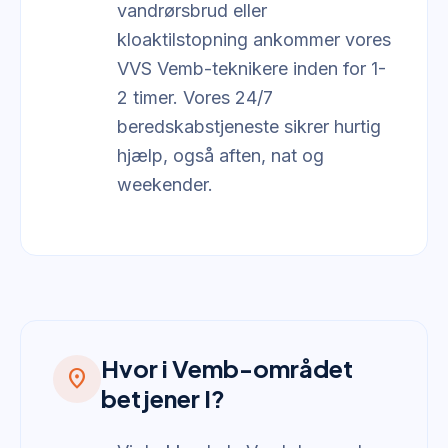
vandrørsbrud eller
kloaktilstopning ankommer vores
VVS Vemb-teknikere inden for 1-
2 timer. Vores 24/7
beredskabstjeneste sikrer hurtig
hjælp, også aften, nat og
weekender.
Hvor i Vemb-området
location_on
betjener I?