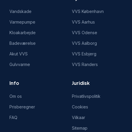
Vandskade
VVS
København
Varmepumpe
VVS
Aarhus
Kloakarbejde
VVS
Odense
Badeværelse
VVS
Aalborg
Akut VVS
VVS
Esbjerg
Gulvvarme
VVS
Randers
Info
Juridisk
Om os
Privatlivspolitik
Prisberegner
Cookies
FAQ
Vilkaar
Sitemap