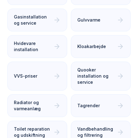
Gasinstallation
arrow_forward
arrow_forward
Gulvvarme
og service
Hvidevare
arrow_forward
arrow_forward
Kloakarbejde
installation
Quooker
arrow_forward
arrow_forward
VVS-priser
installation og
service
Radiator og
arrow_forward
arrow_forward
Tagrender
varmeanlæg
Toilet reparation
Vandbehandling
arrow_forward
arrow_forward
og udskiftning
og filtrering