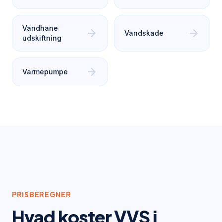
Vandhane
arrow_forward
arrow_forward
Vandskade
udskiftning
arrow_forward
Varmepumpe
PRISBEREGNER
Hvad koster VVS i