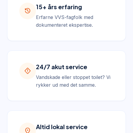
15+ års erfaring
history
Erfarne VVS-fagfolk med
dokumenteret ekspertise.
24/7 akut service
emergency_home
Vandskade eller stoppet toilet? Vi
rykker ud med det samme.
Altid lokal service
location_on