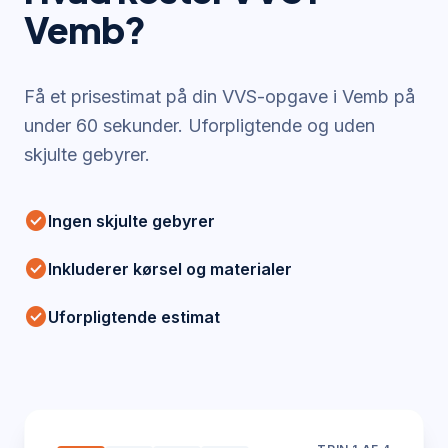
Vemb
?
Få et prisestimat på din VVS-opgave i
Vemb
på
under 60 sekunder. Uforpligtende og uden
skjulte gebyrer.
check_circle
Ingen skjulte gebyrer
check_circle
Inkluderer kørsel og materialer
check_circle
Uforpligtende estimat