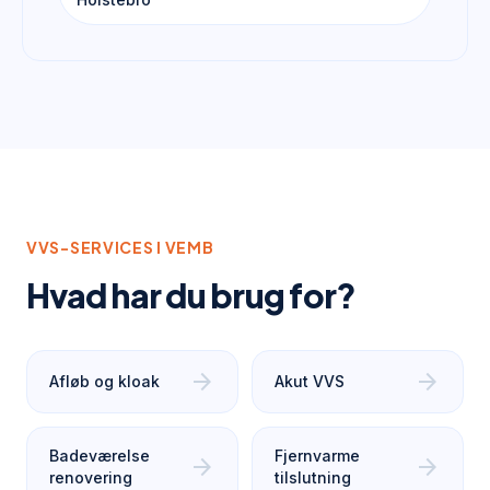
VVS-SERVICES I
VEMB
Hvad har du brug for?
arrow_forward
arrow_forward
Afløb og kloak
Akut VVS
Badeværelse
Fjernvarme
arrow_forward
arrow_forward
renovering
tilslutning