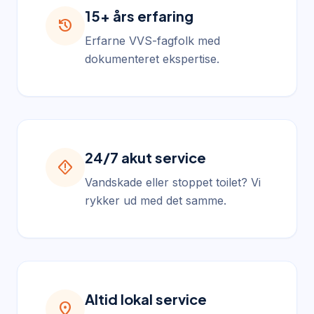
15+ års erfaring
history
Erfarne VVS-fagfolk med
dokumenteret ekspertise.
24/7 akut service
emergency_home
Vandskade eller stoppet toilet? Vi
rykker ud med det samme.
Altid lokal service
location_on