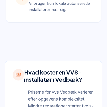
Vi bruger kun lokale autoriserede
installatører nær dig.
Hvad koster en VVS-
payments
installatør i Vedbæk?
Priserne for vvs Vedbæk varierer
efter opgavens kompleksitet.
Mindre reparationer starter typisk