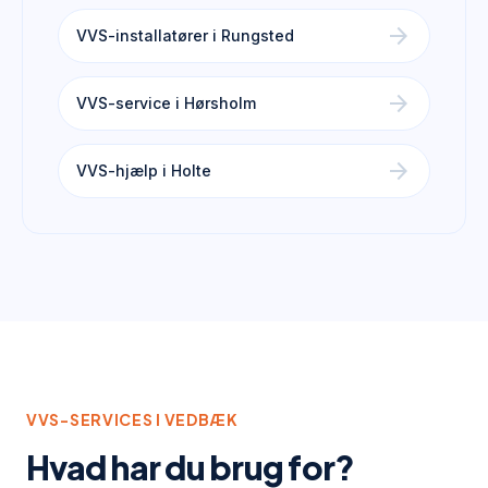
arrow_forward
VVS-installatører i Rungsted
arrow_forward
VVS-service i Hørsholm
arrow_forward
VVS-hjælp i Holte
VVS-SERVICES I
VEDBÆK
Hvad har du brug for?