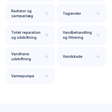
Radiator og
arrow_forward
arrow_forward
Tagrender
varmeanlæg
Toilet reparation
Vandbehandling
arrow_forward
arrow_forward
og udskiftning
og filtrering
Vandhane
arrow_forward
arrow_forward
Vandskade
udskiftning
arrow_forward
Varmepumpe