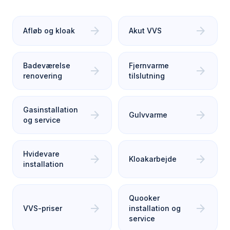
arrow_forward
arrow_forward
Afløb og kloak
Akut VVS
Badeværelse
Fjernvarme
arrow_forward
arrow_forward
renovering
tilslutning
Gasinstallation
arrow_forward
arrow_forward
Gulvvarme
og service
Hvidevare
arrow_forward
arrow_forward
Kloakarbejde
installation
Quooker
arrow_forward
arrow_forward
VVS-priser
installation og
service