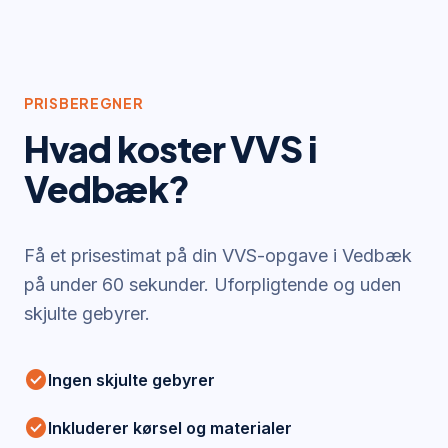
PRISBEREGNER
Hvad koster VVS i
Vedbæk
?
Få et prisestimat på din VVS-opgave i
Vedbæk
på under 60 sekunder. Uforpligtende og uden
skjulte gebyrer.
check_circle
Ingen skjulte gebyrer
check_circle
Inkluderer kørsel og materialer