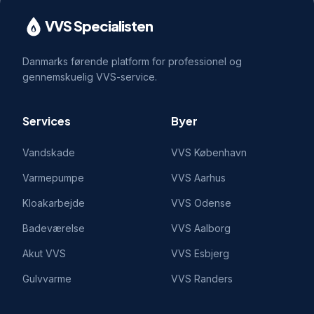
VVS Specialisten
Danmarks førende platform for professionel og
gennemskuelig VVS-service.
Services
Byer
Vandskade
VVS
København
Varmepumpe
VVS
Aarhus
Kloakarbejde
VVS
Odense
Badeværelse
VVS
Aalborg
Akut VVS
VVS
Esbjerg
Gulvvarme
VVS
Randers