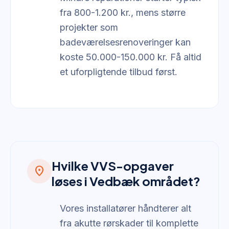
fra 800-1.200 kr., mens større
projekter som
badeværelsesrenoveringer kan
koste 50.000-150.000 kr. Få altid
et uforpligtende tilbud først.
Hvilke VVS-opgaver
location_on
løses i Vedbæk området?
Vores installatører håndterer alt
fra akutte rørskader til komplette