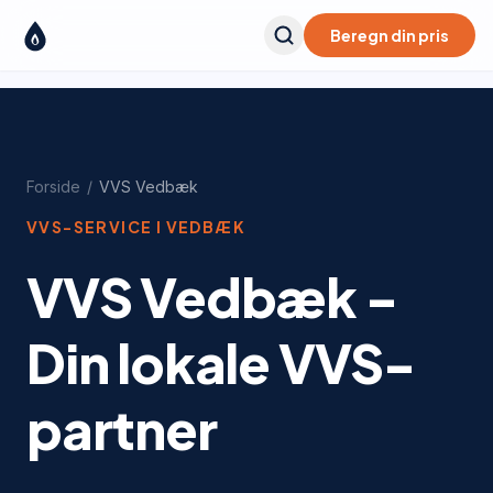
Beregn din pris
Forside
/
VVS
Vedbæk
VVS-SERVICE I
VEDBÆK
VVS Vedbæk -
Din lokale VVS-
partner