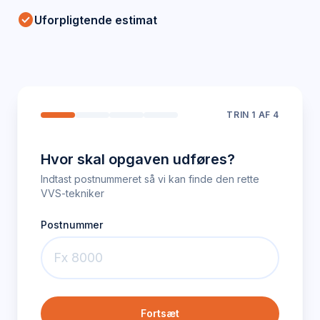
check_circle
Uforpligtende estimat
TRIN
1
AF 4
Hvor skal opgaven udføres?
Indtast postnummeret så vi kan finde den rette
VVS-tekniker
Postnummer
Fortsæt