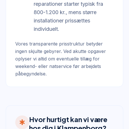
reparationer starter typisk fra
800-1.200 kr., mens større
installationer prissættes
individuelt.
Vores transparente prisstruktur betyder
ingen skjulte gebyrer. Ved akutte opgaver
oplyser vi altid om eventuelle tillæg for
weekend- eller natservice før arbejdets
påbegyndelse.
Hvor hurtigt kan vi være
emergency
hos dig i Klampenborg?