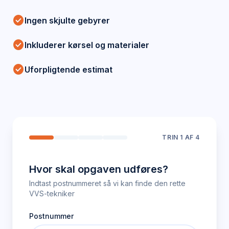
check_circle
Ingen skjulte gebyrer
check_circle
Inkluderer kørsel og materialer
check_circle
Uforpligtende estimat
TRIN
1
AF 4
Hvor skal opgaven udføres?
Indtast postnummeret så vi kan finde den rette
VVS-tekniker
Postnummer