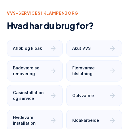
VVS-SERVICES I
KLAMPENBORG
Hvad har du brug for?
arrow_forward
arrow_forward
Afløb og kloak
Akut VVS
Badeværelse
Fjernvarme
arrow_forward
arrow_forward
renovering
tilslutning
Gasinstallation
arrow_forward
arrow_forward
Gulvvarme
og service
Hvidevare
arrow_forward
arrow_forward
Kloakarbejde
installation