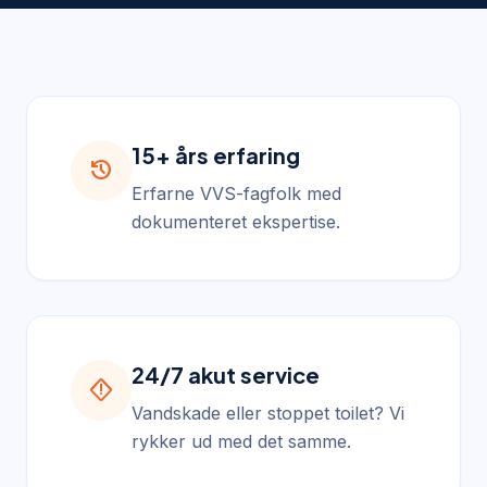
15+ års erfaring
history
Erfarne VVS-fagfolk med
dokumenteret ekspertise.
24/7 akut service
emergency_home
Vandskade eller stoppet toilet? Vi
rykker ud med det samme.