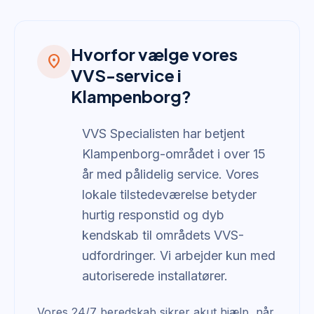
Hvorfor vælge vores
location_on
VVS-service i
Klampenborg?
VVS Specialisten har betjent
Klampenborg-området i over 15
år med pålidelig service. Vores
lokale tilstedeværelse betyder
hurtig responstid og dyb
kendskab til områdets VVS-
udfordringer. Vi arbejder kun med
autoriserede installatører.
Vores 24/7 beredskab sikrer akut hjælp, når