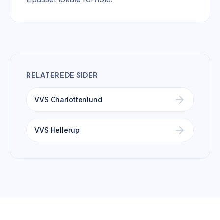
RELATEREDE SIDER
arrow_forward
VVS Charlottenlund
arrow_forward
VVS Hellerup