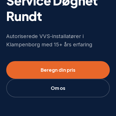
Service Døgnet
Rundt
Autoriserede VVS-installatører i
Klampenborg med 15+ års erfaring
Beregn din pris
Om os