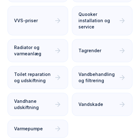
Quooker
arrow_forward
arrow_forward
VVS-priser
installation og
service
Radiator og
arrow_forward
arrow_forward
Tagrender
varmeanlæg
Toilet reparation
Vandbehandling
arrow_forward
arrow_forward
og udskiftning
og filtrering
Vandhane
arrow_forward
arrow_forward
Vandskade
udskiftning
arrow_forward
Varmepumpe