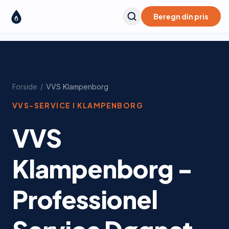
Beregn din pris
Forside
/
VVS
Klampenborg
VVS-SERVICE I
KLAMPENBORG
VVS
Klampenborg -
Professionel