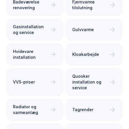
Badeværelse
Fjernvarme
arrow_forward
arrow_forward
renovering
tilslutning
Gasinstallation
arrow_forward
arrow_forward
Gulvvarme
og service
Hvidevare
arrow_forward
arrow_forward
Kloakarbejde
installation
Quooker
arrow_forward
arrow_forward
VVS-priser
installation og
service
Radiator og
arrow_forward
arrow_forward
Tagrender
varmeanlæg