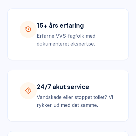
15+ års erfaring
history
Erfarne VVS-fagfolk med
dokumenteret ekspertise.
24/7 akut service
emergency_home
Vandskade eller stoppet toilet? Vi
rykker ud med det samme.