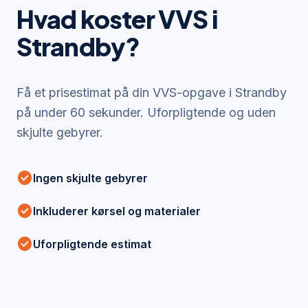
Hvad koster VVS i
Strandby
?
Få et prisestimat på din VVS-opgave i
Strandby
på under 60 sekunder. Uforpligtende og uden
skjulte gebyrer.
check_circle
Ingen skjulte gebyrer
check_circle
Inkluderer kørsel og materialer
check_circle
Uforpligtende estimat