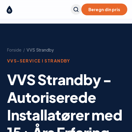
Beregn din pris
Forside
/
VVS
Strandby
VVS-SERVICE I
STRANDBY
VVS Strandby -
Autoriserede
Installatører med