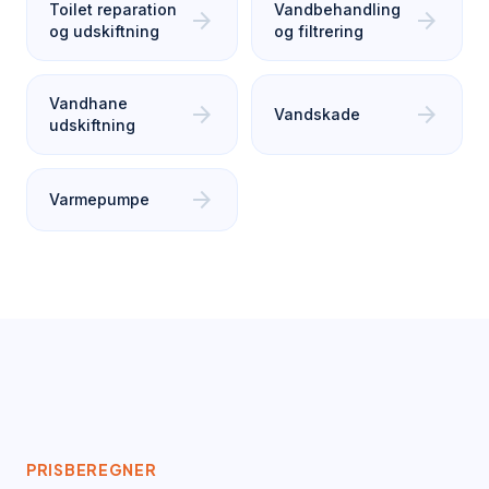
Toilet reparation
Vandbehandling
arrow_forward
arrow_forward
og udskiftning
og filtrering
Vandhane
arrow_forward
arrow_forward
Vandskade
udskiftning
arrow_forward
Varmepumpe
PRISBEREGNER