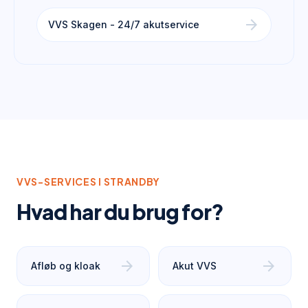
arrow_forward
VVS Skagen - 24/7 akutservice
VVS-SERVICES I
STRANDBY
Hvad har du brug for?
arrow_forward
arrow_forward
Afløb og kloak
Akut VVS