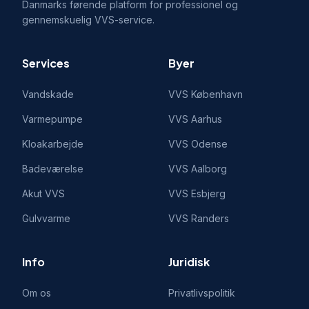
Danmarks førende platform for professionel og
gennemskuelig VVS-service.
Services
Byer
Vandskade
VVS
København
Varmepumpe
VVS
Aarhus
Kloakarbejde
VVS
Odense
Badeværelse
VVS
Aalborg
Akut VVS
VVS
Esbjerg
Gulvvarme
VVS
Randers
Info
Juridisk
Om os
Privatlivspolitik