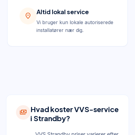
Altid lokal service
location_on
Vi bruger kun lokale autoriserede
installatører nær dig.
Hvad koster VVS-service
payments
i Strandby?
VVS Strandby priser varierer efter