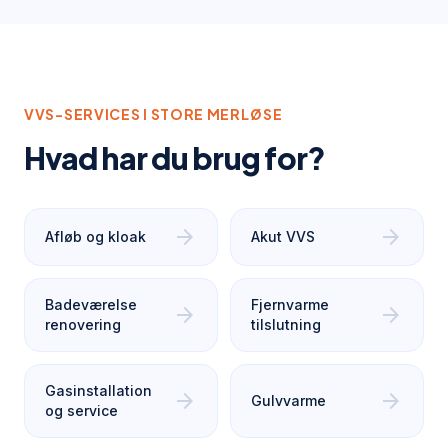
VVS-SERVICES I
STORE MERLØSE
Hvad har du brug for?
arrow_forward
arrow_forward
Afløb og kloak
Akut VVS
Badeværelse
Fjernvarme
arrow_forward
arrow_forward
renovering
tilslutning
Gasinstallation
arrow_forward
arrow_forward
Gulvvarme
og service