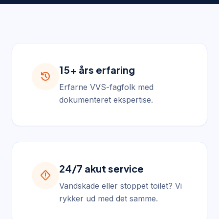
15+ års erfaring
history
Erfarne VVS-fagfolk med
dokumenteret ekspertise.
24/7 akut service
emergency_home
Vandskade eller stoppet toilet? Vi
rykker ud med det samme.