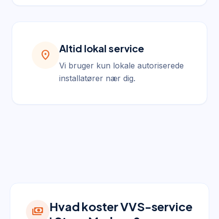
Altid lokal service
location_on
Vi bruger kun lokale autoriserede
installatører nær dig.
Hvad koster VVS-service
payments