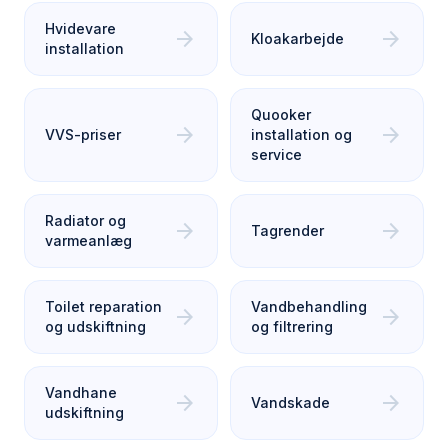
Hvidevare
arrow_forward
arrow_forward
Kloakarbejde
installation
Quooker
arrow_forward
arrow_forward
VVS-priser
installation og
service
Radiator og
arrow_forward
arrow_forward
Tagrender
varmeanlæg
Toilet reparation
Vandbehandling
arrow_forward
arrow_forward
og udskiftning
og filtrering
Vandhane
arrow_forward
arrow_forward
Vandskade
udskiftning