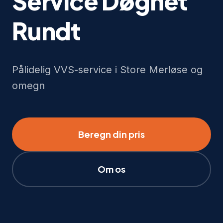
Service Døgnet
Rundt
Pålidelig VVS-service i Store Merløse og
omegn
Beregn din pris
Om os