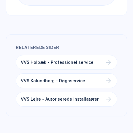
RELATEREDE SIDER
arrow_forward
VVS Holbæk - Professionel service
arrow_forward
VVS Kalundborg - Døgnservice
arrow_forward
VVS Lejre - Autoriserede installatører