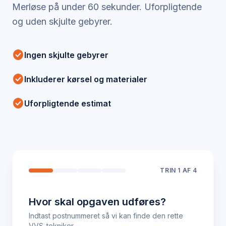
Merløse
på under 60 sekunder. Uforpligtende
og uden skjulte gebyrer.
check_circle
Ingen skjulte gebyrer
check_circle
Inkluderer kørsel og materialer
check_circle
Uforpligtende estimat
TRIN
1
AF 4
Hvor skal opgaven udføres?
Indtast postnummeret så vi kan finde den rette
VVS-tekniker