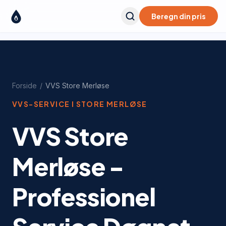
Beregn din pris
Forside
/
VVS
Store Merløse
VVS-SERVICE I
STORE MERLØSE
VVS Store
Merløse -
Professionel