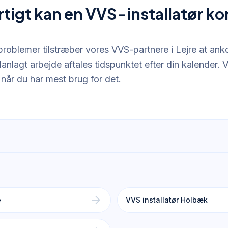
rtigt kan en VVS-installatør 
problemer tilstræber vores VVS-partnere i Lejre at an
lanlagt arbejde aftales tidspunktet efter din kalender. 
 når du har mest brug for det.
arrow_forward
e
VVS installatør Holbæk