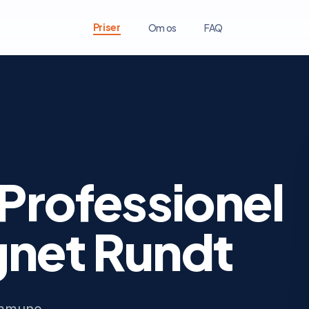
Priser
Om os
FAQ
 Professionel
gnet Rundt