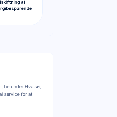
dskiftning af
ergibesparende
n, herunder Hvalsø,
l service for at