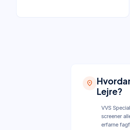
Hvordan 
location_on
Lejre?
VVS Special
screener all
erfarne fag