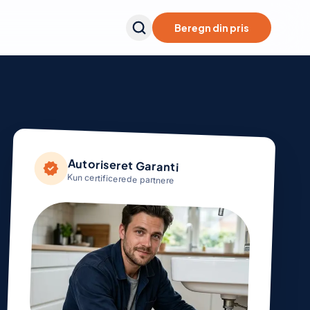
Beregn din pris
Autoriseret Garanti
verified
Kun certificerede partnere