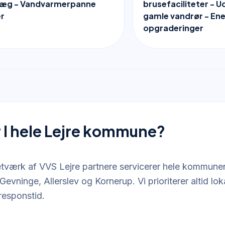
æg - Vandvarmerpanne
brusefaciliteter - U
r
gamle vandrør - En
opgraderinger
I hele Lejre kommune?
etværk af VVS Lejre partnere servicerer hele kommune
Gevninge, Allerslev og Kornerup. Vi prioriterer altid loka
 responstid.