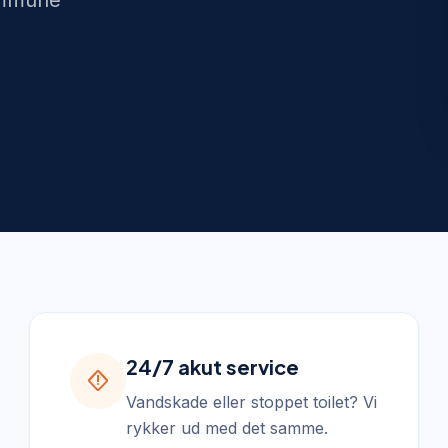
kommune
24/7 akut service
emergency_home
Vandskade eller stoppet toilet? Vi
rykker ud med det samme.