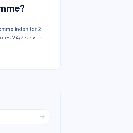
komme?
komme inden for 2
Vores 24/7 service
arrow_forward