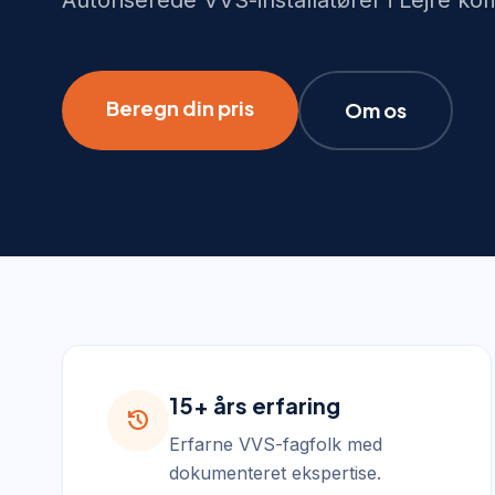
Autoriserede VVS-installatører i Lejre 
Beregn din pris
Om os
15+ års erfaring
history
Erfarne VVS-fagfolk med
dokumenteret ekspertise.