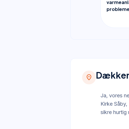
varmeanl
probleme
Dækker 
location_on
Ja, vores n
Kirke Såby, 
sikre hurtig