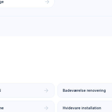
arrow_forward
øge
arrow_forward
S
Badeværelse renovering
arrow_forward
me
Hvidevare installation