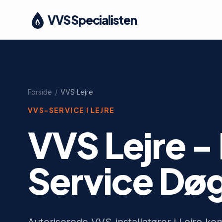
VVS Specialisten
Forside
/
VVS
Lejre
VVS-SERVICE I
LEJRE
VVS Lejre -
Service Dø