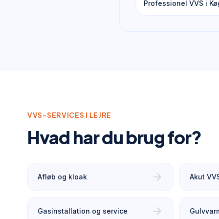
Professionel VVS i K
VVS-SERVICES I
LEJRE
Hvad har du brug for?
arrow_forward
Afløb og kloak
Akut VV
arrow_forward
Gasinstallation og service
Gulvvar