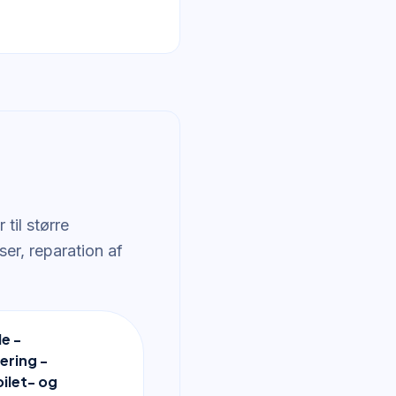
til større
ser, reparation af
e -
ring -
oilet- og