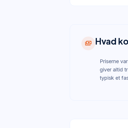
Hvad ko
payments
Priserne va
giver altid
typisk et fa