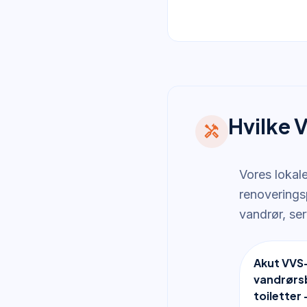
Hvilke 
handyman
Vores lokale
renoveringsp
vandrør, se
Akut VVS-
vandrørsb
toiletter