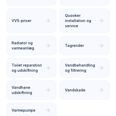
Quooker
arrow_forward
arrow_forward
VVS-priser
installation og
service
Radiator og
arrow_forward
arrow_forward
Tagrender
varmeanlæg
Toilet reparation
Vandbehandling
arrow_forward
arrow_forward
og udskiftning
og filtrering
Vandhane
arrow_forward
arrow_forward
Vandskade
udskiftning
arrow_forward
Varmepumpe