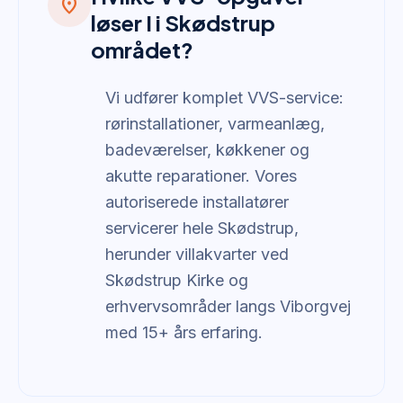
location_on
løser I i Skødstrup
området?
Vi udfører komplet VVS-service:
rørinstallationer, varmeanlæg,
badeværelser, køkkener og
akutte reparationer. Vores
autoriserede installatører
servicerer hele Skødstrup,
herunder villakvarter ved
Skødstrup Kirke og
erhvervsområder langs Viborgvej
med 15+ års erfaring.