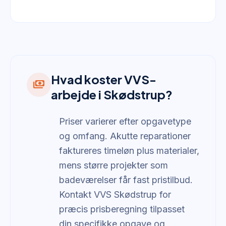
Hvad koster VVS-
payments
arbejde i Skødstrup?
Priser varierer efter opgavetype
og omfang. Akutte reparationer
faktureres timeløn plus materialer,
mens større projekter som
badeværelser får fast pristilbud.
Kontakt VVS Skødstrup for
præcis prisberegning tilpasset
din specifikke opgave og