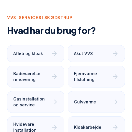
VVS-SERVICES I
SKØDSTRUP
Hvad har du brug for?
arrow_forward
arrow_forward
Afløb og kloak
Akut VVS
Badeværelse
Fjernvarme
arrow_forward
arrow_forward
renovering
tilslutning
Gasinstallation
arrow_forward
arrow_forward
Gulvvarme
og service
Hvidevare
arrow_forward
arrow_forward
Kloakarbejde
installation