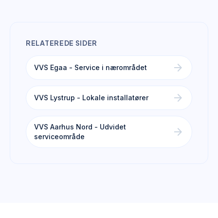
RELATEREDE SIDER
arrow_forward
VVS Egaa - Service i nærområdet
arrow_forward
VVS Lystrup - Lokale installatører
VVS Aarhus Nord - Udvidet
arrow_forward
serviceområde