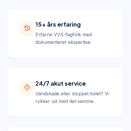
15+ års erfaring
history
Erfarne VVS-fagfolk med
dokumenteret ekspertise.
24/7 akut service
emergency_home
Vandskade eller stoppet toilet? Vi
rykker ud med det samme.