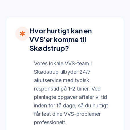
Hvor hurtigt kan en
emergency
VVS'er komme til
Skødstrup?
Vores lokale VVS-team i
Skødstrup tilbyder 24/7
akutservice med typisk
responstid på 1-2 timer. Ved
planlagte opgaver aftaler vi tid
inden for få dage, så du hurtigt
får løst dine VVS-problemer
professionelt.