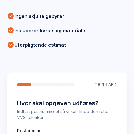
check_circle
Ingen skjulte gebyrer
check_circle
Inkluderer kørsel og materialer
check_circle
Uforpligtende estimat
TRIN
1
AF 4
Hvor skal opgaven udføres?
Indtast postnummeret så vi kan finde den rette
VVS-tekniker
Postnummer