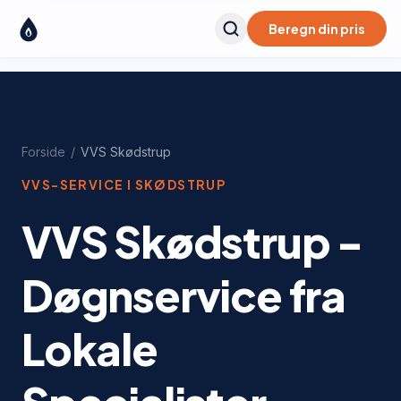
Beregn din pris
Forside
/
VVS
Skødstrup
VVS-SERVICE I
SKØDSTRUP
VVS Skødstrup -
Døgnservice fra
Lokale