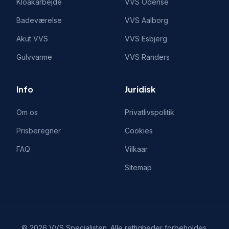
Kloakarbejde
VVS
Odense
Badeværelse
VVS
Aalborg
Akut VVS
VVS
Esbjerg
Gulvvarme
VVS
Randers
Info
Juridisk
Om os
Privatlivspolitik
Prisberegner
Cookies
FAQ
Vilkaar
Sitemap
©
2026
VVS Specialisten
. Alle rettigheder forbeholdes.