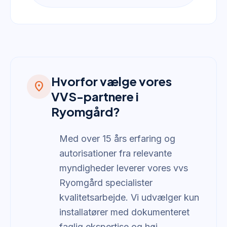
Hvorfor vælge vores
location_on
VVS-partnere i
Ryomgård?
Med over 15 års erfaring og
autorisationer fra relevante
myndigheder leverer vores vvs
Ryomgård specialister
kvalitetsarbejde. Vi udvælger kun
installatører med dokumenteret
faglig ekspertise og høj