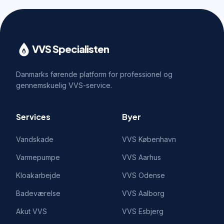
VVS Specialisten
Danmarks førende platform for professionel og
gennemskuelig VVS-service.
Services
Byer
Vandskade
VVS
København
Varmepumpe
VVS
Aarhus
Kloakarbejde
VVS
Odense
Badeværelse
VVS
Aalborg
Akut VVS
VVS
Esbjerg