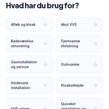
Hvad har du brug for?
arrow_forward
arrow_forward
Afløb og kloak
Akut VVS
Badeværelse
Fjernvarme
arrow_forward
arrow_forward
renovering
tilslutning
Gasinstallation
arrow_forward
arrow_forward
Gulvvarme
og service
Hvidevare
arrow_forward
arrow_forward
Kloakarbejde
installation
Quooker
arrow_forward
arrow_forward
VVS-priser
installation og