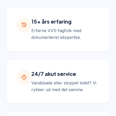
15+ års erfaring
history
Erfarne VVS-fagfolk med
dokumenteret ekspertise.
24/7 akut service
emergency_home
Vandskade eller stoppet toilet? Vi
rykker ud med det samme.