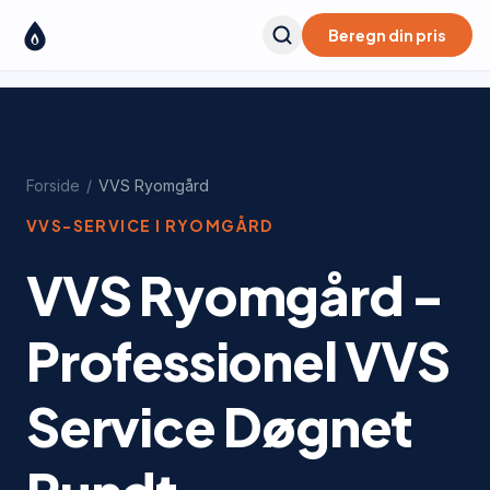
Beregn din pris
Forside
/
VVS
Ryomgård
VVS-SERVICE I
RYOMGÅRD
VVS Ryomgård -
Professionel VVS
Service Døgnet