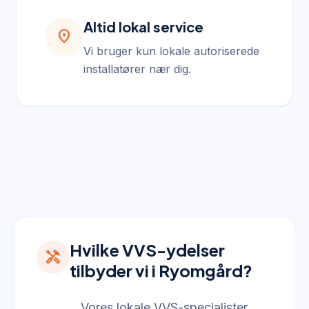
Altid lokal service
location_on
Vi bruger kun lokale autoriserede
installatører nær dig.
Hvilke VVS-ydelser
handyman
tilbyder vi i Ryomgård?
Vores lokale VVS-specialister