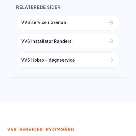
RELATEREDE SIDER
arrow_forward
VVS service i Grenaa
arrow_forward
VVS installatør Randers
arrow_forward
VVS Hobro - døgnservice
VVS-SERVICES I
RYOMGÅRD