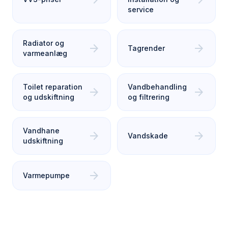
service
Radiator og
arrow_forward
arrow_forward
Tagrender
varmeanlæg
Toilet reparation
Vandbehandling
arrow_forward
arrow_forward
og udskiftning
og filtrering
Vandhane
arrow_forward
arrow_forward
Vandskade
udskiftning
arrow_forward
Varmepumpe