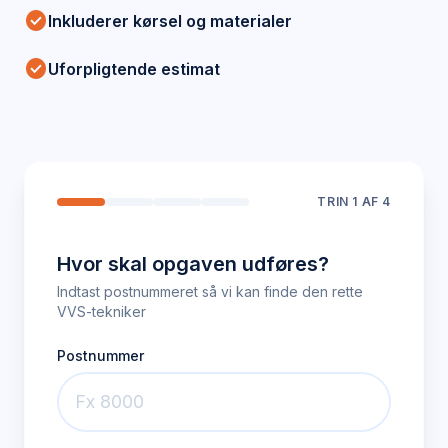
check_circle
Inkluderer kørsel og materialer
check_circle
Uforpligtende estimat
TRIN
1
AF 4
Hvor skal opgaven udføres?
Indtast postnummeret så vi kan finde den rette
VVS-tekniker
Postnummer