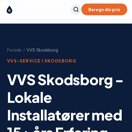
Beregn din pris
Forside
/
VVS
Skodsborg
VVS-SERVICE I
SKODSBORG
VVS Skodsborg -
Lokale
Installatører med