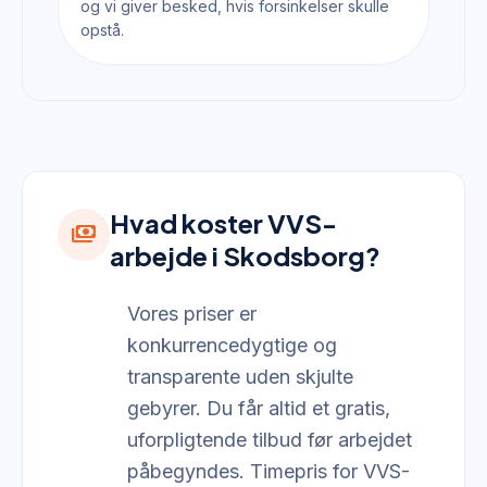
og vi giver besked, hvis forsinkelser skulle
opstå.
Hvad koster VVS-
payments
arbejde i Skodsborg?
Vores priser er
konkurrencedygtige og
transparente uden skjulte
gebyrer. Du får altid et gratis,
uforpligtende tilbud før arbejdet
påbegyndes. Timepris for VVS-