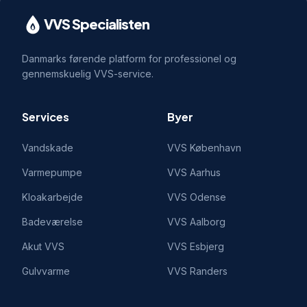
VVS Specialisten
Danmarks førende platform for professionel og
gennemskuelig VVS-service.
Services
Byer
Vandskade
VVS
København
Varmepumpe
VVS
Aarhus
Kloakarbejde
VVS
Odense
Badeværelse
VVS
Aalborg
Akut VVS
VVS
Esbjerg
Gulvvarme
VVS
Randers