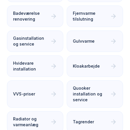
Badeværelse
Fjernvarme
arrow_forward
arrow_forward
renovering
tilslutning
Gasinstallation
arrow_forward
arrow_forward
Gulvvarme
og service
Hvidevare
arrow_forward
arrow_forward
Kloakarbejde
installation
Quooker
arrow_forward
arrow_forward
VVS-priser
installation og
service
Radiator og
arrow_forward
arrow_forward
Tagrender
varmeanlæg