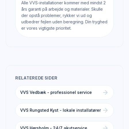
Alle VVS-installationer kommer med mindst 2
års garanti på arbejde og materialer. Skulle
der opstå problemer, rykker vi ud og
udbedrer fejlen uden beregning. Din tryghed
er vores vigtigste prioritet.
RELATEREDE SIDER
arrow_forward
VVS Vedbæk - professionel service
arrow_forward
VVS Rungsted Kyst - lokale installatører
arrow_forward
VVS Hørsholm - 24/7 akutservice