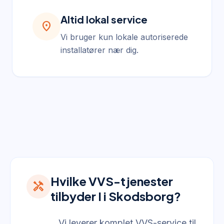
Altid lokal service
location_on
Vi bruger kun lokale autoriserede
installatører nær dig.
Hvilke VVS-tjenester
handyman
tilbyder I i Skodsborg?
Vi leverer komplet VVS-service til