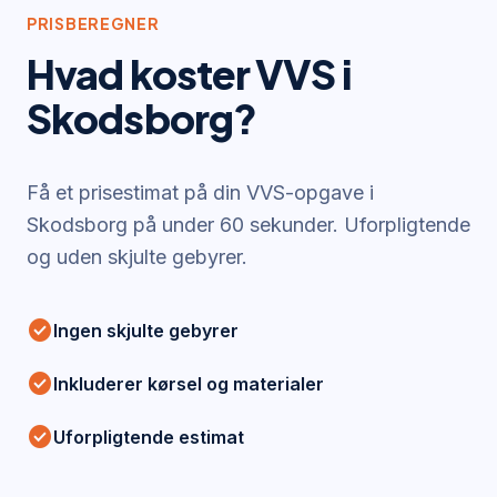
PRISBEREGNER
Hvad koster VVS i
Skodsborg
?
Få et prisestimat på din VVS-opgave i
Skodsborg
på under 60 sekunder. Uforpligtende
og uden skjulte gebyrer.
check_circle
Ingen skjulte gebyrer
check_circle
Inkluderer kørsel og materialer
check_circle
Uforpligtende estimat