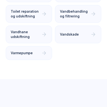
Toilet reparation
Vandbehandling
arrow_forward
arrow_forward
og udskiftning
og filtrering
Vandhane
arrow_forward
arrow_forward
Vandskade
udskiftning
arrow_forward
Varmepumpe