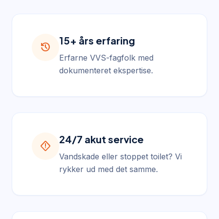
15+ års erfaring
history
Erfarne VVS-fagfolk med
dokumenteret ekspertise.
24/7 akut service
emergency_home
Vandskade eller stoppet toilet? Vi
rykker ud med det samme.