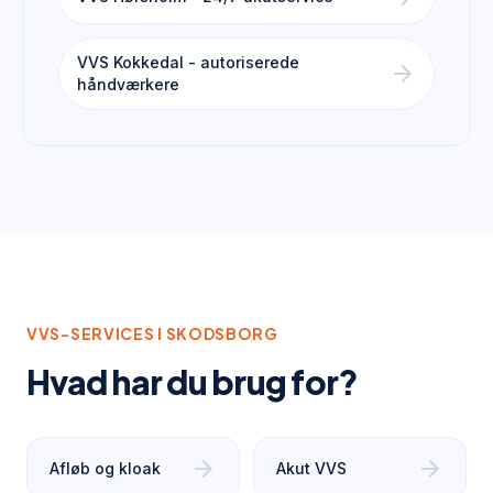
VVS Kokkedal - autoriserede
arrow_forward
håndværkere
VVS-SERVICES I
SKODSBORG
Hvad har du brug for?
arrow_forward
arrow_forward
Afløb og kloak
Akut VVS