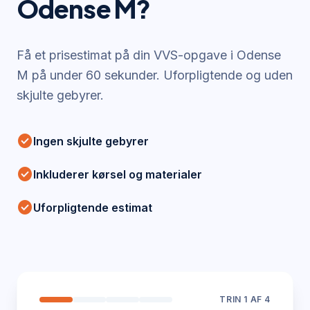
Odense M
?
Få et prisestimat på din VVS-opgave i
Odense
M
på under 60 sekunder. Uforpligtende og uden
skjulte gebyrer.
check_circle
Ingen skjulte gebyrer
check_circle
Inkluderer kørsel og materialer
check_circle
Uforpligtende estimat
TRIN
1
AF 4