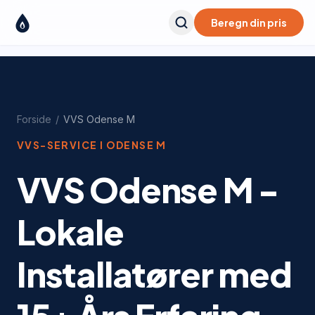
Beregn din pris
Forside
/
VVS
Odense M
VVS-SERVICE I
ODENSE M
VVS Odense M -
Lokale
Installatører med