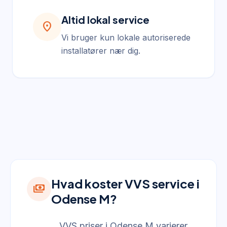
Altid lokal service
location_on
Vi bruger kun lokale autoriserede
installatører nær dig.
Hvad koster VVS service i
payments
Odense M?
VVS priser i Odense M varierer