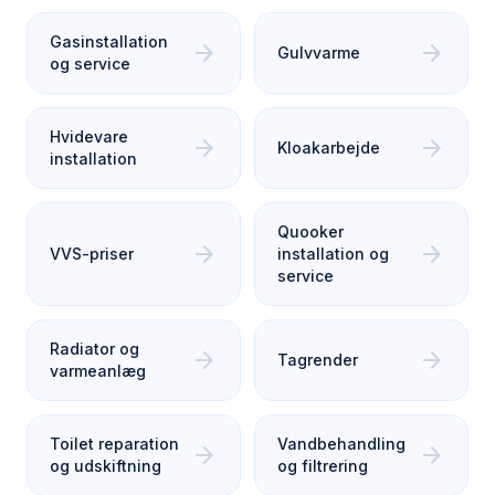
Gasinstallation
arrow_forward
arrow_forward
Gulvvarme
og service
Hvidevare
arrow_forward
arrow_forward
Kloakarbejde
installation
Quooker
arrow_forward
arrow_forward
VVS-priser
installation og
service
Radiator og
arrow_forward
arrow_forward
Tagrender
varmeanlæg
Toilet reparation
Vandbehandling
arrow_forward
arrow_forward
og udskiftning
og filtrering