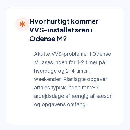
Hvor hurtigt kommer
emergency
VVS-installatøren i
Odense M?
Akutte VVS-problemer i Odense
M løses inden for 1-2 timer på
hverdage og 2-4 timer i
weekender. Planlagte opgaver
aftales typisk inden for 2-5
arbejdsdage afhængig af sæson
og opgavens omfang.