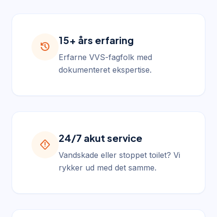
15+ års erfaring
history
Erfarne VVS-fagfolk med
dokumenteret ekspertise.
24/7 akut service
emergency_home
Vandskade eller stoppet toilet? Vi
rykker ud med det samme.