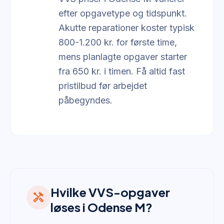
efter opgavetype og tidspunkt.
Akutte reparationer koster typisk
800-1.200 kr. for første time,
mens planlagte opgaver starter
fra 650 kr. i timen. Få altid fast
pristilbud før arbejdet
påbegyndes.
Hvilke VVS-opgaver
handyman
løses i Odense M?