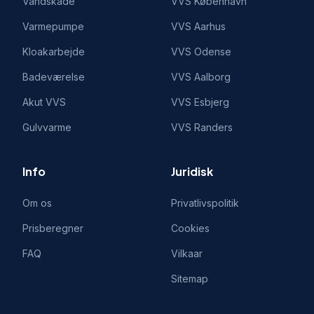
Vandskade
VVS
København
Varmepumpe
VVS
Aarhus
Kloakarbejde
VVS
Odense
Badeværelse
VVS
Aalborg
Akut VVS
VVS
Esbjerg
Gulvvarme
VVS
Randers
Info
Juridisk
Om os
Privatlivspolitik
Prisberegner
Cookies
FAQ
Vilkaar
Sitemap