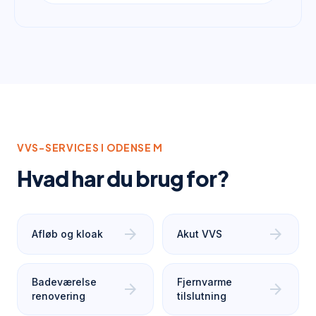
VVS-SERVICES I
ODENSE M
Hvad har du brug for?
arrow_forward
arrow_forward
Afløb og kloak
Akut VVS
Badeværelse
Fjernvarme
arrow_forward
arrow_forward
renovering
tilslutning