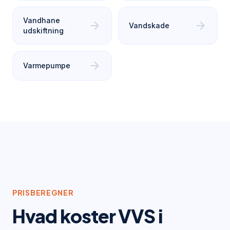
Vandhane
arrow_forward
arrow_forward
Vandskade
udskiftning
arrow_forward
Varmepumpe
PRISBEREGNER
Hvad koster VVS i