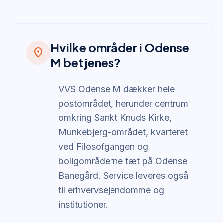
Hvilke områder i Odense
location_on
M betjenes?
VVS Odense M dækker hele
postområdet, herunder centrum
omkring Sankt Knuds Kirke,
Munkebjerg-området, kvarteret
ved Filosofgangen og
boligområderne tæt på Odense
Banegård. Service leveres også
til erhvervsejendomme og
institutioner.