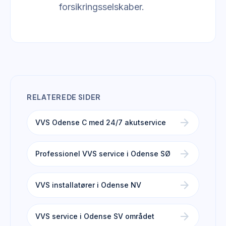
forsikringsselskaber.
RELATEREDE SIDER
arrow_forward
VVS Odense C med 24/7 akutservice
arrow_forward
Professionel VVS service i Odense SØ
arrow_forward
VVS installatører i Odense NV
arrow_forward
VVS service i Odense SV området