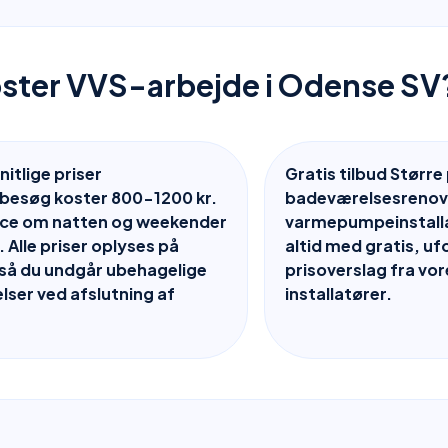
ster VVS-arbejde i Odense SV
tlige priser
Gratis tilbud Større
besøg koster 800-1200 kr.
badeværelsesrenove
ice om natten og weekender
varmepumpeinstalla
. Alle priser oplyses på
altid med gratis, u
så du undgår ubehagelige
prisoverslag fra vor
lser ved afslutning af
installatører.