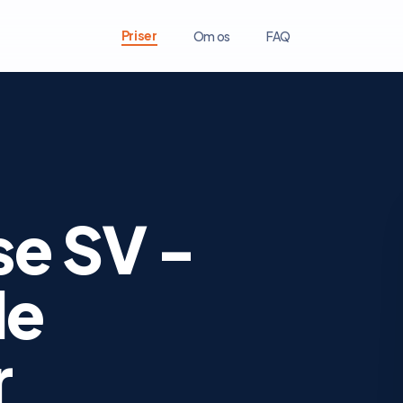
Priser
Om os
FAQ
se SV -
de
r