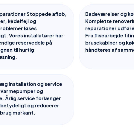
parationer Stoppede afløb,
Badeværelser og kø
r, kedelfejl og
Komplette renoverin
problemer løses
reparationer udføre
igt. Vores installatører har
Fra flisearbejde til i
endige reservedele på
brusekabiner og køk
gnen til hurtig
håndteres af samme 
øsning.
g Installation og service
r, varmepumper og
. Årlig service forlænger
 betydeligt og reducerer
rbrug markant.