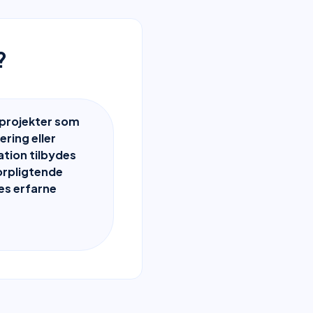
?
 projekter som
ring eller
tion tilbydes
forpligtende
es erfarne