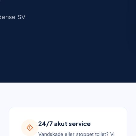
Odense SV
24/7 akut service
emergency_home
Vandskade eller stoppet toilet? Vi