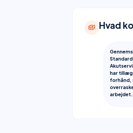
Hvad ko
payments
Gennemsni
Standard
Akutserv
har tillæg
forhånd, 
overraske
arbejdet.