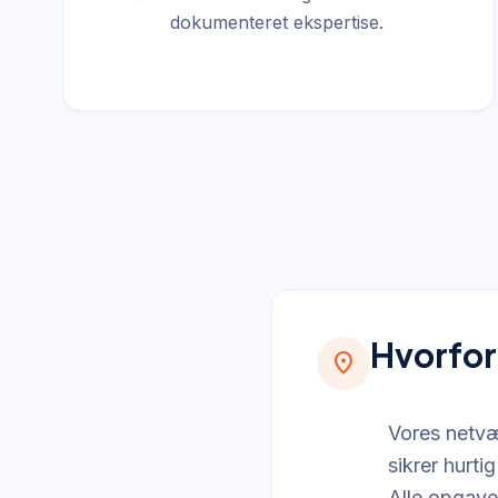
dokumenteret ekspertise.
Hvorfor
location_on
Vores netvær
sikrer hurti
Alle opgaver