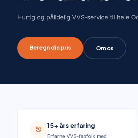
Hurtig og pålidelig VVS-service til hele 
Beregn din pris
Om os
15+ års erfaring
history
Erfarne VVS-fagfolk med