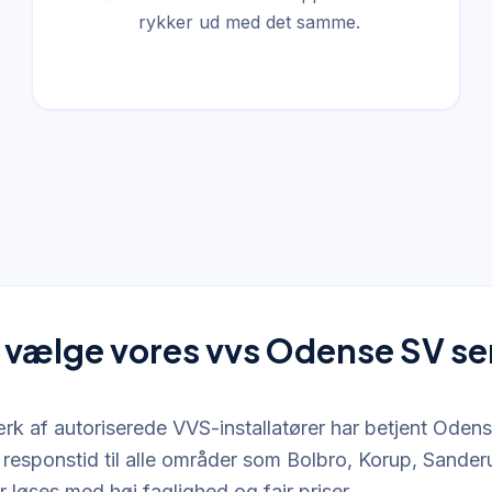
rykker ud med det samme.
 vælge vores vvs Odense SV se
k af autoriserede VVS-installatører har betjent Odense
g responstid til alle områder som Bolbro, Korup, Sande
 løses med høj faglighed og fair priser.