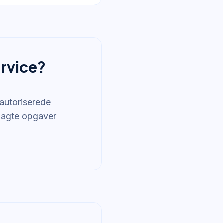
ervice?
 autoriserede
anlagte opgaver