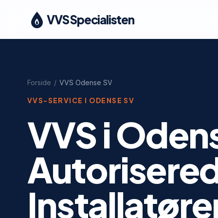
VVS Specialisten
Forside
/
VVS
Odense SV
VVS-SERVICE I
ODENSE SV
VVS i Oden
Autorisere
Installatøre