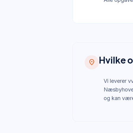
Hvilke 
location_on
Vi leverer v
Næsbyhoved-
og kan være