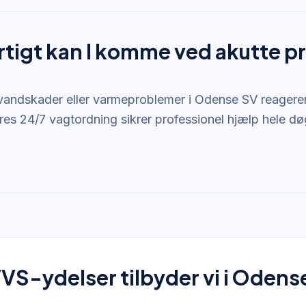
rtigt kan I komme ved akutte 
vandskader eller varmeproblemer i Odense SV reagerer
res 24/7 vagtordning sikrer professionel hjælp hele dø
VVS-ydelser tilbyder vi i Odens