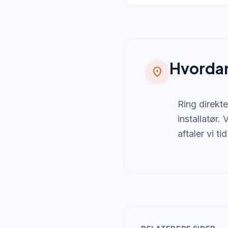
Hvordan
location_on
Ring direkte
installatør.
aftaler vi ti