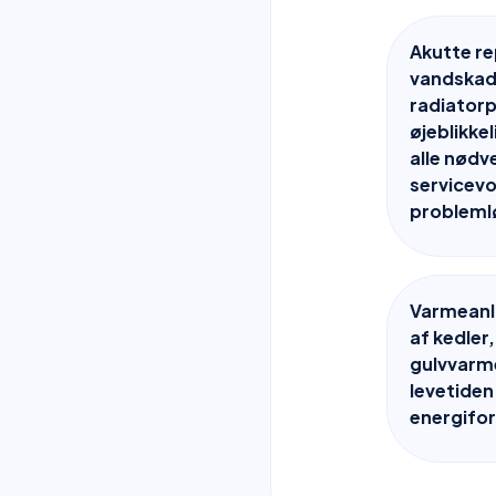
Akutte re
vandskade
radiator
øjeblikkel
alle nødv
servicevo
probleml
Varmeanlæ
af kedle
gulvvarme
levetiden
energifo