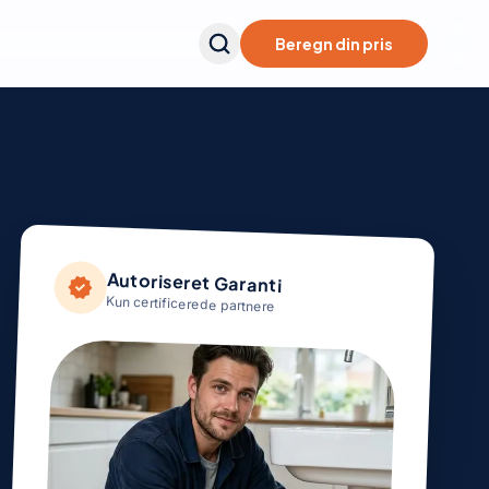
Beregn din pris
Autoriseret Garanti
verified
Kun certificerede partnere