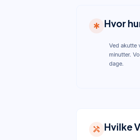
Hvor hu
emergency
Ved akutte 
minutter. Vo
dage.
Hvilke 
handyman