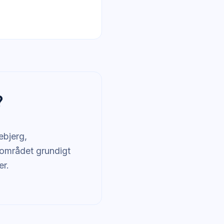
?
ebjerg,
 området grundigt
er.