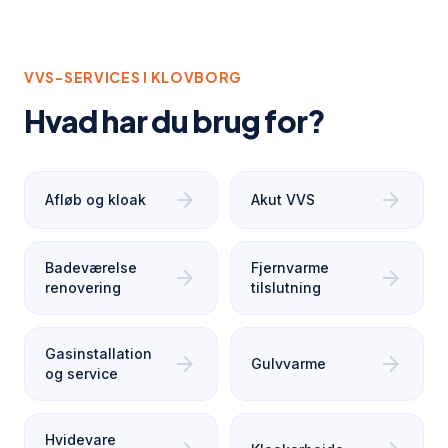
VVS-SERVICES I
KLOVBORG
Hvad har du brug for?
arrow_forward
arrow_forward
Afløb og kloak
Akut VVS
Badeværelse
Fjernvarme
arrow_forward
arrow_forward
renovering
tilslutning
Gasinstallation
arrow_forward
arrow_forward
Gulvvarme
og service
Hvidevare