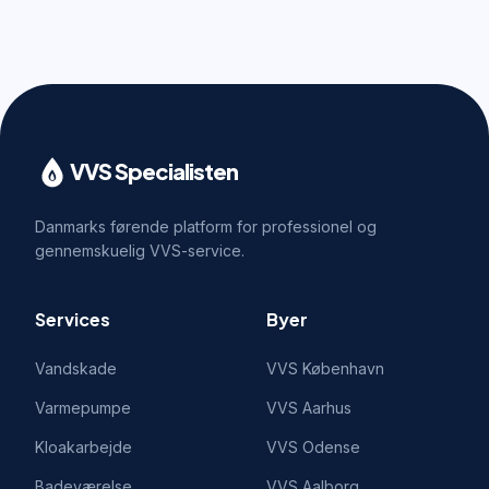
VVS Specialisten
Danmarks førende platform for professionel og
gennemskuelig VVS-service.
Services
Byer
Vandskade
VVS
København
Varmepumpe
VVS
Aarhus
Kloakarbejde
VVS
Odense
Badeværelse
VVS
Aalborg