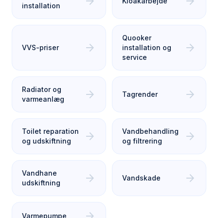
arrow_forward
arrow_forward
Kloakarbejde
installation
Quooker
arrow_forward
arrow_forward
VVS-priser
installation og
service
Radiator og
arrow_forward
arrow_forward
Tagrender
varmeanlæg
Toilet reparation
Vandbehandling
arrow_forward
arrow_forward
og udskiftning
og filtrering
Vandhane
arrow_forward
arrow_forward
Vandskade
udskiftning
arrow_forward
Varmepumpe