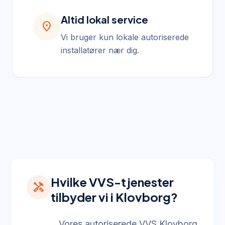
Altid lokal service
location_on
Vi bruger kun lokale autoriserede
installatører nær dig.
Hvilke VVS-tjenester
handyman
tilbyder vi i Klovborg?
Vores autoriserede VVS Klovborg