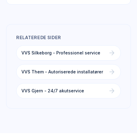
RELATEREDE SIDER
arrow_forward
VVS Silkeborg - Professionel service
arrow_forward
VVS Them - Autoriserede installatører
arrow_forward
VVS Gjern - 24/7 akutservice