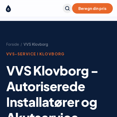
Beregn din pris
Forside
/
VVS
Klovborg
VVS-SERVICE I
KLOVBORG
VVS Klovborg -
Autoriserede
Installatører og