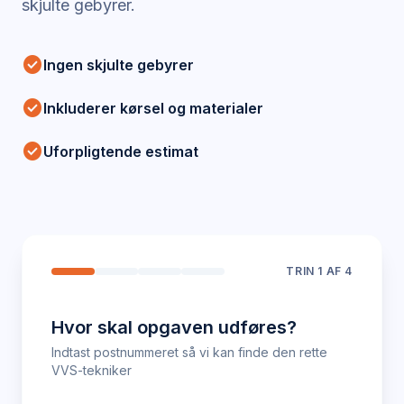
skjulte gebyrer.
check_circle
Ingen skjulte gebyrer
check_circle
Inkluderer kørsel og materialer
check_circle
Uforpligtende estimat
TRIN
1
AF 4
Hvor skal opgaven udføres?
Indtast postnummeret så vi kan finde den rette
VVS-tekniker