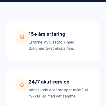
15+ års erfaring
history
Erfarne VVS-fagfolk med
dokumenteret ekspertise.
24/7 akut service
emergency_home
Vandskade eller stoppet toilet? Vi
rykker ud med det samme.