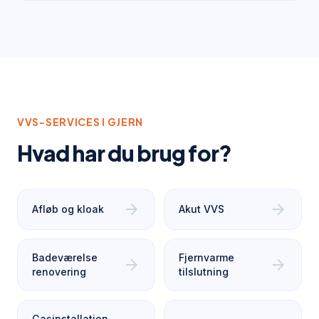
VVS-SERVICES I
GJERN
Hvad har du brug for?
arrow_forward
arrow_forward
Afløb og kloak
Akut VVS
Badeværelse
Fjernvarme
arrow_forward
arrow_forward
renovering
tilslutning
Gasinstallation