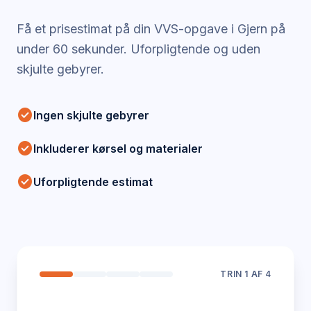
Få et prisestimat på din VVS-opgave i
Gjern
på
under 60 sekunder. Uforpligtende og uden
skjulte gebyrer.
check_circle
Ingen skjulte gebyrer
check_circle
Inkluderer kørsel og materialer
check_circle
Uforpligtende estimat
TRIN
1
AF 4