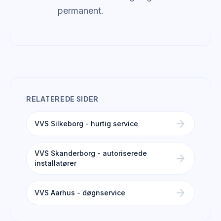
permanent.
RELATEREDE SIDER
arrow_forward
VVS Silkeborg - hurtig service
VVS Skanderborg - autoriserede
arrow_forward
installatører
arrow_forward
VVS Aarhus - døgnservice