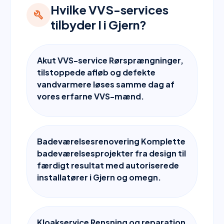
Hvilke VVS-services
build
tilbyder I i Gjern?
Akut VVS-service Rørsprængninger,
tilstoppede afløb og defekte
vandvarmere løses samme dag af
vores erfarne VVS-mænd.
Badeværelsesrenovering Komplette
badeværelsesprojekter fra design til
færdigt resultat med autoriserede
installatører i Gjern og omegn.
Kloakservice Rensning og reparation