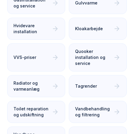
arrow_forward
arrow_forward
Gulvvarme
og service
Hvidevare
arrow_forward
arrow_forward
Kloakarbejde
installation
Quooker
arrow_forward
arrow_forward
VVS-priser
installation og
service
Radiator og
arrow_forward
arrow_forward
Tagrender
varmeanlæg
Toilet reparation
Vandbehandling
arrow_forward
arrow_forward
og udskiftning
og filtrering