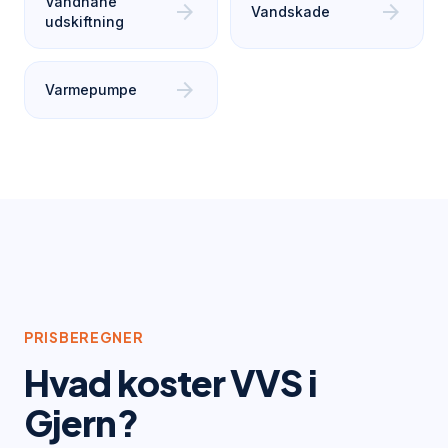
Vandhane
arrow_forward
arrow_forward
Vandskade
udskiftning
arrow_forward
Varmepumpe
PRISBEREGNER
Hvad koster VVS i
Gjern
?