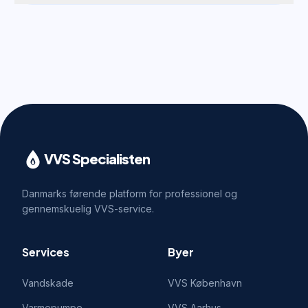
VVS Specialisten
Danmarks førende platform for professionel og
gennemskuelig VVS-service.
Services
Byer
Vandskade
VVS
København
Varmepumpe
VVS
Aarhus