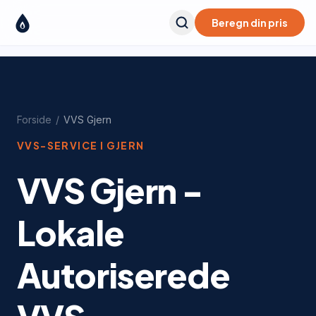
Beregn din pris
Forside
/
VVS
Gjern
VVS-SERVICE I
GJERN
VVS Gjern -
Lokale
Autoriserede