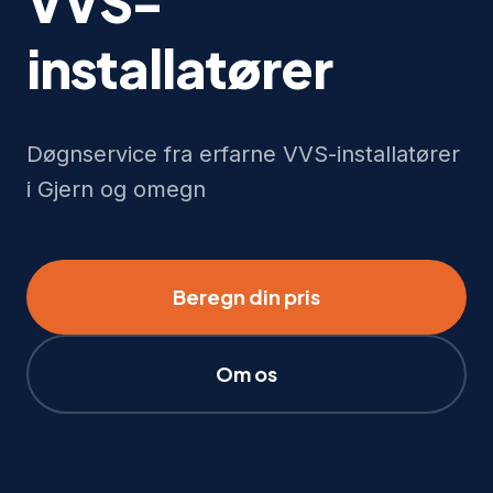
VVS-
installatører
Døgnservice fra erfarne VVS-installatører
i Gjern og omegn
Beregn din pris
Om os