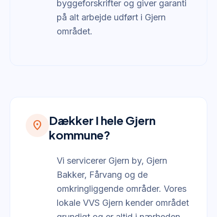
byggeforskrifter og giver garanti
på alt arbejde udført i Gjern
området.
Dækker I hele Gjern
location_on
kommune?
Vi servicerer Gjern by, Gjern
Bakker, Fårvang og de
omkringliggende områder. Vores
lokale VVS Gjern kender området
grundigt og er altid i nærheden