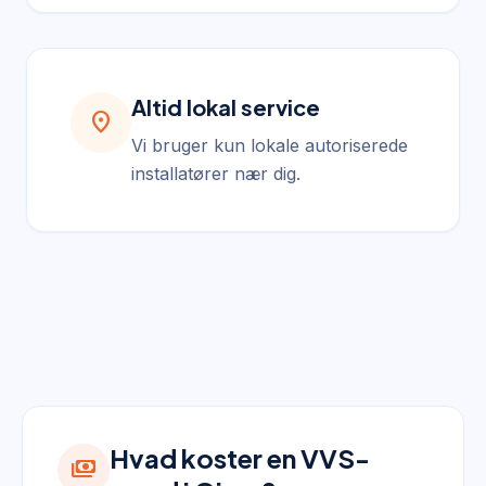
Altid lokal service
location_on
Vi bruger kun lokale autoriserede
installatører nær dig.
Hvad koster en VVS-
payments