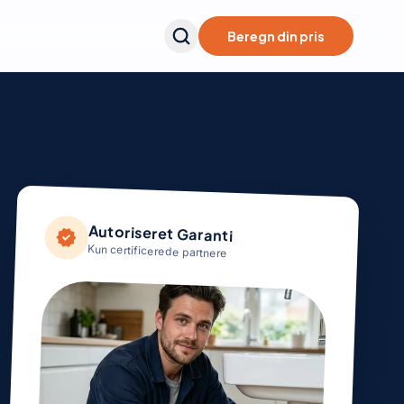
Beregn din pris
Autoriseret Garanti
verified
Kun certificerede partnere