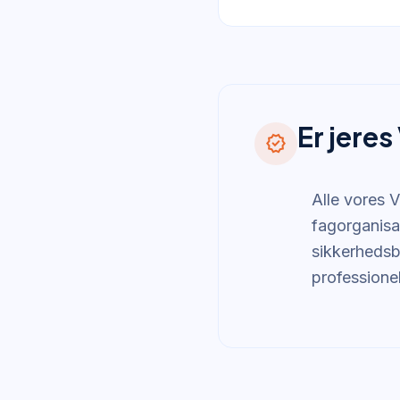
Er jere
verified
Alle vores 
fagorganisa
sikkerhedsb
professione