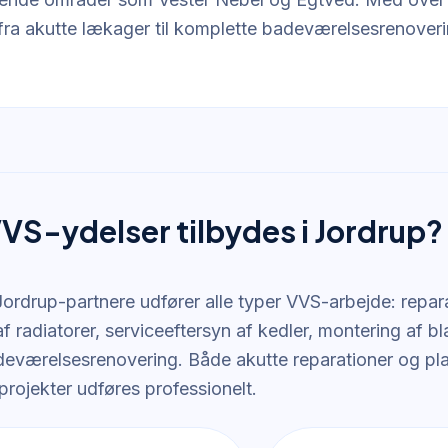
t fra akutte lækager til komplette badeværelsesrenoveri
VVS-ydelser tilbydes i Jordrup?
ordrup-partnere udfører alle typer VVS-arbejde: repara
 af radiatorer, serviceeftersyn af kedler, montering af b
eværelsesrenovering. Både akutte reparationer og pl
projekter udføres professionelt.