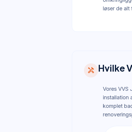
løser de al
Hvilke 
handyman
Vores VVS J
installation
komplet bad
renoverings