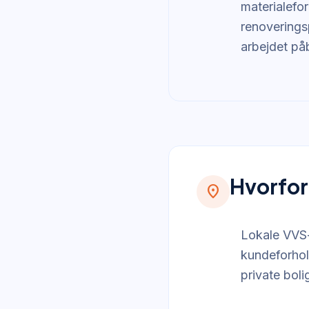
materialefor
renoveringsp
arbejdet p
Hvorfor
location_on
Lokale VVS-
kundeforhol
private bol