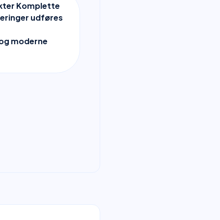
kter Komplette
eringer udføres
r og moderne