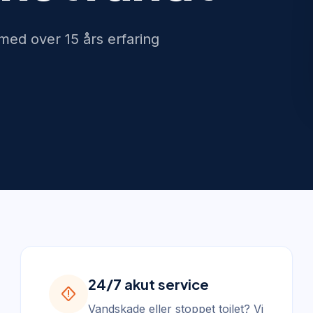
med over 15 års erfaring
24/7 akut service
emergency_home
Vandskade eller stoppet toilet? Vi