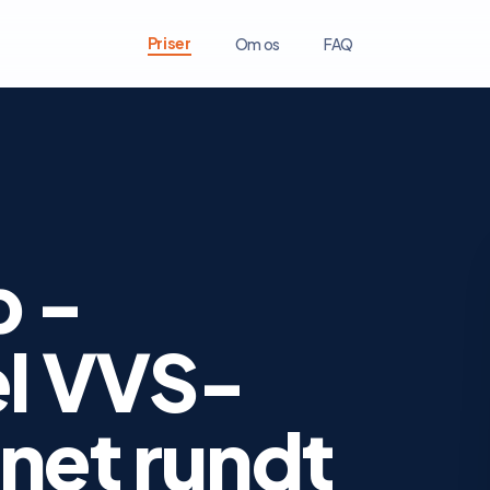
Priser
Om os
FAQ
p -
el VVS-
net rundt