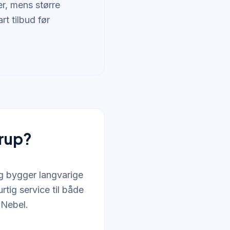
er, mens større
rt tilbud før
drup?
og bygger langvarige
tig service til både
 Nebel.