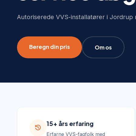
Autoriserede VVS-installatører i Jordrup 
Beregn din pris
Om os
15+ års erfaring
history
Erfarne VVS-fagfolk med