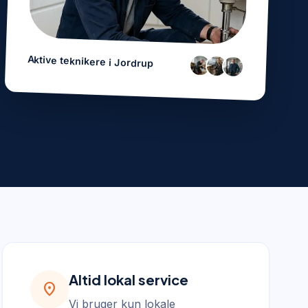
Aktive teknikere i
Jordrup
Altid lokal service
location_on
Vi bruger kun lokale