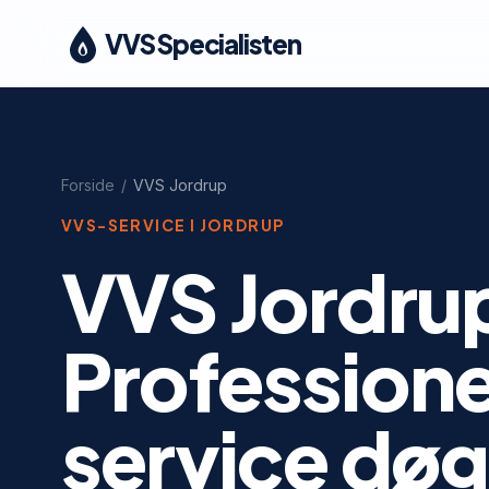
VVS Specialisten
Forside
/
VVS
Jordrup
VVS-SERVICE I
JORDRUP
VVS Jordru
Profession
service døg