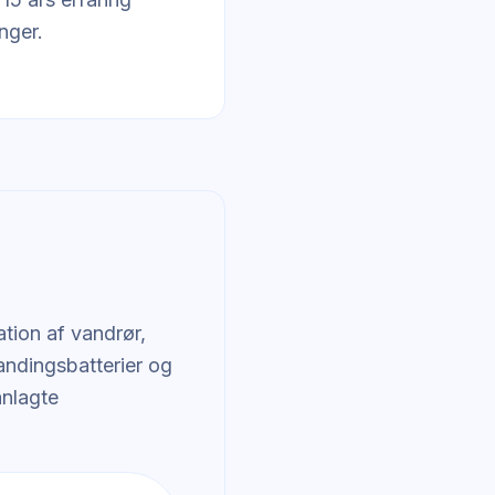
nger.
tion af vandrør,
landingsbatterier og
anlagte