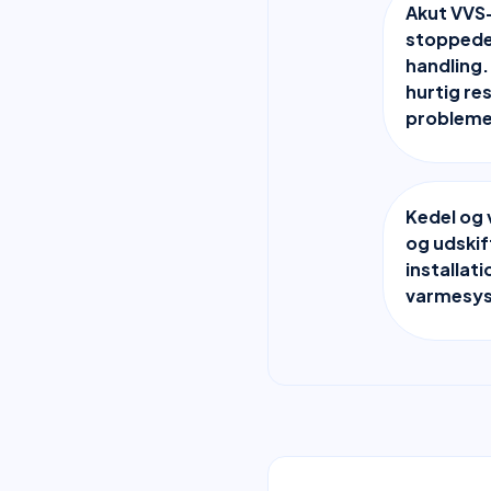
Akut VVS
stoppede 
handling.
hurtig re
probleme
Kedel og 
og udskif
installati
varmesys