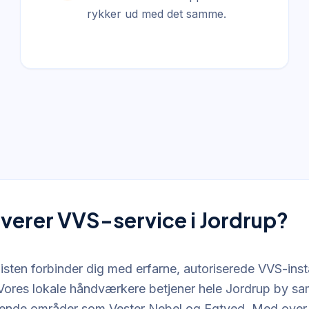
rykker ud med det samme.
verer VVS-service i Jordrup?
sten forbinder dig med erfarne, autoriserede VVS-insta
ores lokale håndværkere betjener hele Jordrup by sa
ende områder som Vester Nebel og Egtved. Med over 1