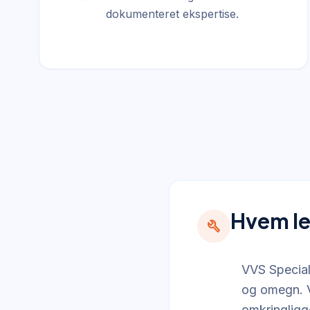
dokumenteret ekspertise.
Hvem le
build
VVS Speciali
og omegn. V
omkringligg