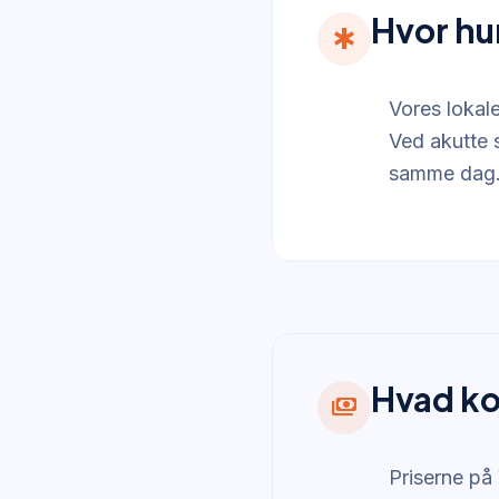
Hvor hu
emergency
Vores lokal
Ved akutte 
samme dag. P
Hvad ko
payments
Priserne på