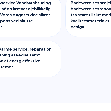
-service Vandrørsbrud og
Badeværelsesproje
afløb kræver øjeblikkelig
badeværelsesrenov
 Vores døgnservice sikrer
fra start til slut med
spons ved akutte
kvalitetsmateriale
r.
design.
varme Service, reparation
tning af kedler samt
on af energieffektive
temer.