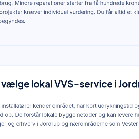
brug. Mindre reparationer starter fra få hundrede kron
rojekter kræver individuel vurdering. Du får altid et kla
åbegyndes.
 vælge lokal VVS-service i Jor
installatører kender området, har kort udrykningstid 
d op. De forstår lokale byggemetoder og kan levere hur
iger og erhverv i Jordrup og nærområderne som Vester