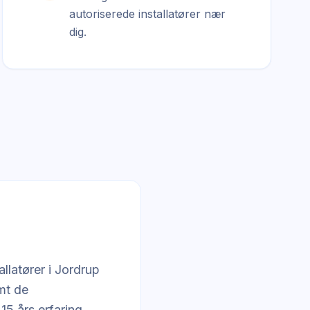
autoriserede installatører nær
dig.
llatører i Jordrup
mt de
5 års erfaring