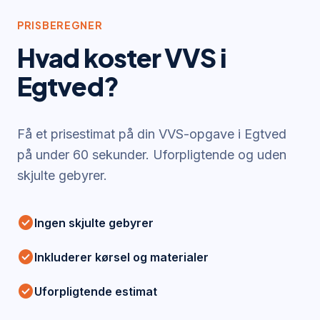
PRISBEREGNER
Hvad koster VVS i
Egtved
?
Få et prisestimat på din VVS-opgave i
Egtved
på under 60 sekunder. Uforpligtende og uden
skjulte gebyrer.
check_circle
Ingen skjulte gebyrer
check_circle
Inkluderer kørsel og materialer
check_circle
Uforpligtende estimat