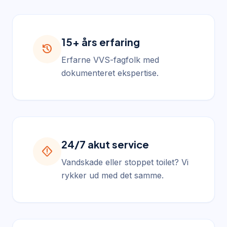
15+ års erfaring
history
Erfarne VVS-fagfolk med
dokumenteret ekspertise.
24/7 akut service
emergency_home
Vandskade eller stoppet toilet? Vi
rykker ud med det samme.