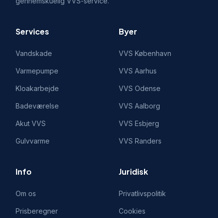
gennemskuelig VVS-service.
Services
Byer
Vandskade
VVS
København
Varmepumpe
VVS
Aarhus
Kloakarbejde
VVS
Odense
Badeværelse
VVS
Aalborg
Akut VVS
VVS
Esbjerg
Gulvvarme
VVS
Randers
Info
Juridisk
Om os
Privatlivspolitik
Prisberegner
Cookies