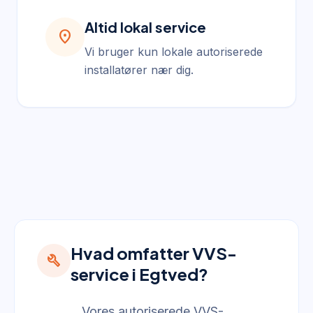
Altid lokal service
location_on
Vi bruger kun lokale autoriserede
installatører nær dig.
Hvad omfatter VVS-
build
service i Egtved?
Vores autoriserede VVS-