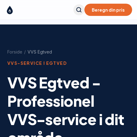
Beregn din pris
Forside
/
VVS
Egtved
VVS-SERVICE I
EGTVED
VVS Egtved -
Professionel
VVS-service i dit