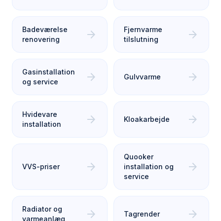
Badeværelse
Fjernvarme
arrow_forward
arrow_forward
renovering
tilslutning
Gasinstallation
arrow_forward
arrow_forward
Gulvvarme
og service
Hvidevare
arrow_forward
arrow_forward
Kloakarbejde
installation
Quooker
arrow_forward
arrow_forward
VVS-priser
installation og
service
Radiator og
arrow_forward
arrow_forward
Tagrender
varmeanlæg