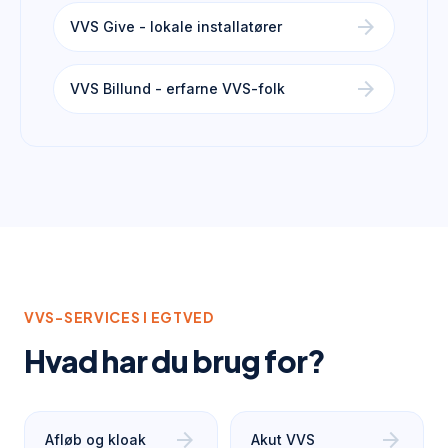
arrow_forward
VVS Give - lokale installatører
arrow_forward
VVS Billund - erfarne VVS-folk
VVS-SERVICES I
EGTVED
Hvad har du brug for?
arrow_forward
arrow_forward
Afløb og kloak
Akut VVS