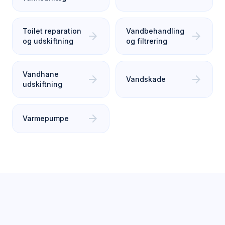
Toilet reparation
Vandbehandling
arrow_forward
arrow_forward
og udskiftning
og filtrering
Vandhane
arrow_forward
arrow_forward
Vandskade
udskiftning
arrow_forward
Varmepumpe