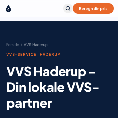
Beregn din pris
Forside
/
VVS
Haderup
VVS-SERVICE I
HADERUP
VVS Haderup -
Din lokale VVS-
partner