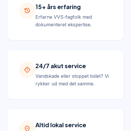
15+ års erfaring
history
Erfarne VVS-fagfolk med
dokumenteret ekspertise.
24/7 akut service
emergency_home
Vandskade eller stoppet toilet? Vi
rykker ud med det samme.
Altid lokal service
location_on