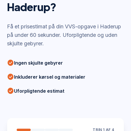
Haderup
?
Få et prisestimat på din VVS-opgave i
Haderup
på under 60 sekunder. Uforpligtende og uden
skjulte gebyrer.
check_circle
Ingen skjulte gebyrer
check_circle
Inkluderer kørsel og materialer
check_circle
Uforpligtende estimat
TRIN
1
AF 4