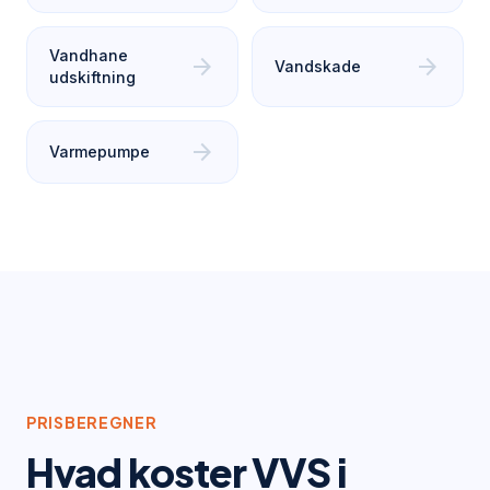
Vandhane
arrow_forward
arrow_forward
Vandskade
udskiftning
arrow_forward
Varmepumpe
PRISBEREGNER
Hvad koster VVS i