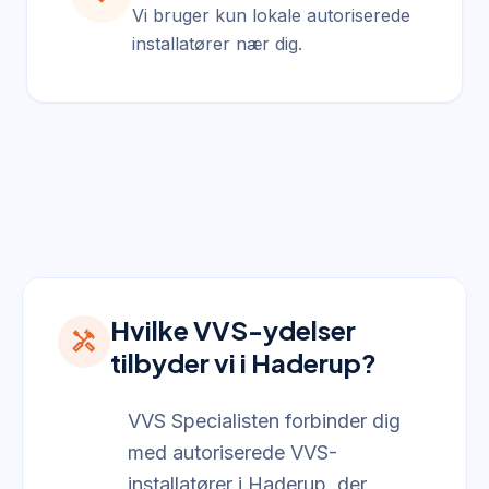
Vi bruger kun lokale autoriserede
installatører nær dig.
Hvilke VVS-ydelser
handyman
tilbyder vi i Haderup?
VVS Specialisten forbinder dig
med autoriserede VVS-
installatører i Haderup, der