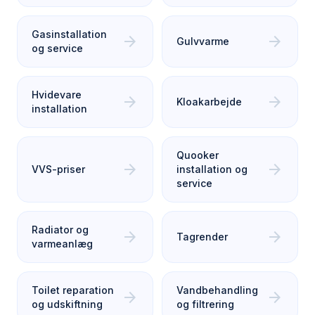
Gasinstallation
arrow_forward
arrow_forward
Gulvvarme
og service
Hvidevare
arrow_forward
arrow_forward
Kloakarbejde
installation
Quooker
arrow_forward
arrow_forward
VVS-priser
installation og
service
Radiator og
arrow_forward
arrow_forward
Tagrender
varmeanlæg
Toilet reparation
Vandbehandling
arrow_forward
arrow_forward
og udskiftning
og filtrering