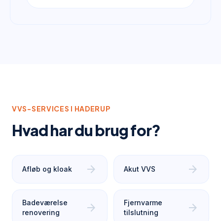
VVS-SERVICES I
HADERUP
Hvad har du brug for?
arrow_forward
arrow_forward
Afløb og kloak
Akut VVS
Badeværelse
Fjernvarme
arrow_forward
arrow_forward
renovering
tilslutning