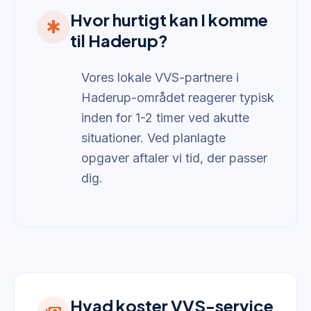
Hvor hurtigt kan I komme
emergency
til Haderup?
Vores lokale VVS-partnere i
Haderup-området reagerer typisk
inden for 1-2 timer ved akutte
situationer. Ved planlagte
opgaver aftaler vi tid, der passer
dig.
Hvad koster VVS-service