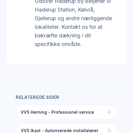
Udover Haderup by betjener vi
Haderup Station, Kølvrå,
Gjellerup og andre nærliggende
lokaliteter. Kontakt os for at
bekræfte dækning i dit
specifikke område.
RELATEREDE SIDER
arrow_forward
VVS Herning - Professionel service
arrow_forward
VVS Ikast - Autoriserede installatører