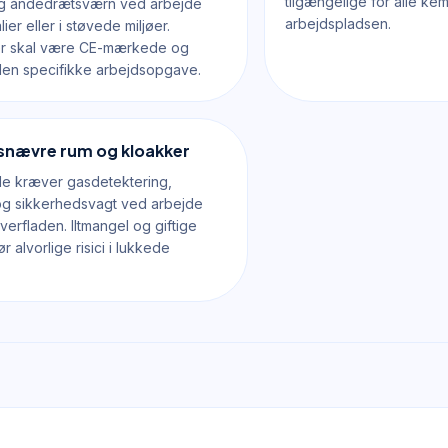
tilgængelige for alle ke
g åndedrætsværn ved arbejde
arbejdspladsen.
er eller i støvede miljøer.
r skal være CE-mærkede og
den specifikke arbejdsopgave.
 snævre rum og kloakker
de kræver gasdetektering,
 og sikkerhedsvagt ved arbejde
verfladen. Iltmangel og giftige
 alvorlige risici i lukkede