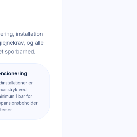
ring, installation
ejnekrav, og alle
t sporbarhed.
ensionering
dinstallationer er
imumstryk ved
inimum 1 bar for
kspansionsbeholder
temer.