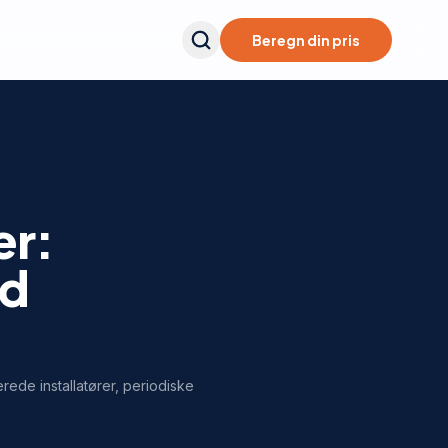
Beregn din pris
er:
od
ede installatører, periodiske