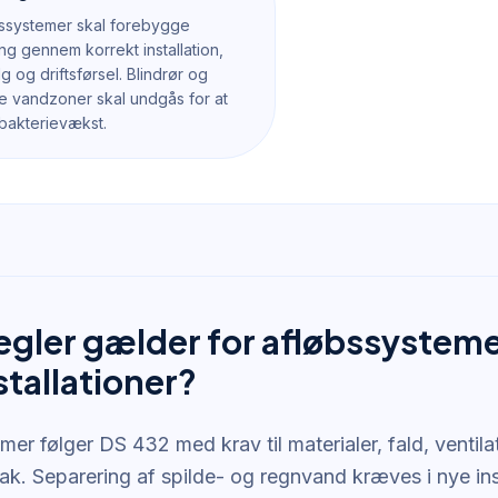
ssystemer skal forebygge
ng gennem korrekt installation,
g og driftsførsel. Blindrør og
 vandzoner skal undgås for at
bakterievækst.
regler gælder for afløbssystem
stallationer?
er følger DS 432 med krav til materialer, fald, ventilati
oak. Separering af spilde- og regnvand kræves i nye in