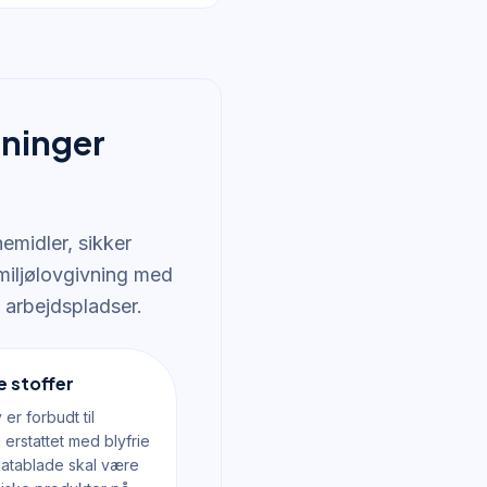
tninger
emidler, sikker
miljølovgivning med
 arbejdspladser.
e stoffer
er forbudt til
erstattet med blyfrie
datablade skal være