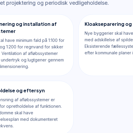
t projektering og periodisk vedligeholdelse.
ering og installation af
Kloakseparering og 
stemer
Nye byggerier skal have
med adskillelse af spild
kal have minimum fald på 1:100 for
Eksisterende fællessyst
og 1:200 for regnvand for sikker
efter kommunale planer in
 Ventilation af afløbssystemer
 undertryk og lugtgener gennem
dimensionering.
ldelse og eftersyn
ensning af afløbssystemer er
or opretholdelse af funktionen.
ndomme skal have
delsesplan med dokumenteret
ekvens.