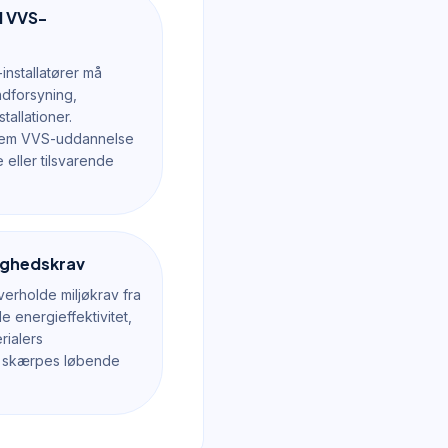
l VVS-
installatører må
andforsyning,
tallationer.
nnem VVS-uddannelse
 eller tilsvarende
ighedskrav
verholde miljøkrav fra
e energieffektivitet,
rialers
e skærpes løbende