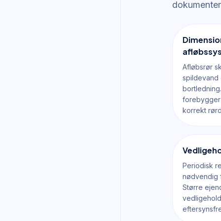
dokumentere
Dimension
afløbssy
Afløbsrør s
spildevand 
bortledning.
forebygger
korrekt rør
Vedligeho
Periodisk r
nødvendig f
Større eje
vedligehol
eftersynsfr