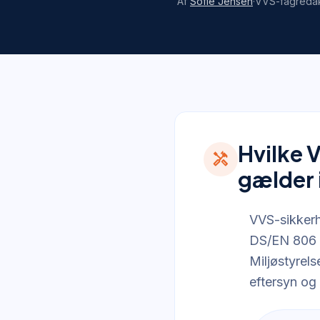
Af
Sofie Jensen
·
VVS-fagreda
Hvilke 
handyman
gælder 
VVS-sikkerh
DS/EN 806 f
Miljøstyrels
eftersyn og