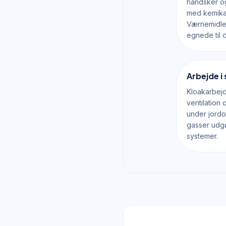
handsker o
med kemikali
Værnemidle
egnede til 
Arbejde i
Kloakarbej
ventilation
under jordo
gasser udgør
systemer.