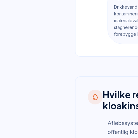
Drikkevand
kontamineri
materialeval
stagnerende
forebygge 
Hvilke 
water_drop
kloakin
Afløbssystem
offentlig kl