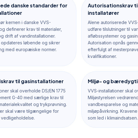
ede danske standarder for
Autorisationskrav ti
llationer
installatører
ør kernen i danske VVS-
Alene autoriserede VVS-
g definerer krav til materialer,
udføre tilslutninger til v
og drift af vandinstallationer.
afløbssystemer og gasins
 opdateres løbende og sikrer
Autorisation opnås ge
g med europæiske normer.
efterfulgt af mesterprøve
kvalifikationer.
skrav til gasinstallationer
Miljø- og bæredygt
tioner skal overholde DS/EN 1775
VVS-installationer skal o
ment G-40 med særlige krav til
Miljøstyrelsen vedrørend
 materialekvalitet og trykprøvning.
vandbesparelse og mate
ger skal være tilgængelige for
miljøpåvirkning. Kraven
 vedligeholdelse.
som led i klimaindsatsen.