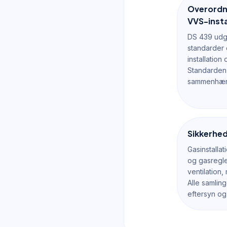
Overordn
VVS-insta
DS 439 udg
standarder o
installation 
Standarden
sammenhæn
Sikkerhed
Gasinstalla
og gasregle
ventilation,
Alle samlin
eftersyn og