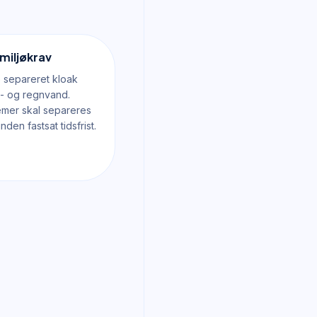
miljøkrav
 separeret kloak
e- og regnvand.
emer skal separeres
den fastsat tidsfrist.