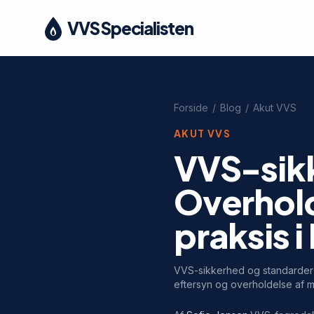
VVS Specialisten
Forside
/
Blog
/
Akut VVS
AKUT VVS
VVS-sik
Overhold
praksis 
VVS-sikkerhed og standarder f
eftersyn og overholdelse af mi