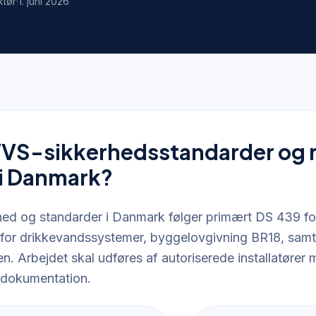
ktør
·
1. juni 2026
VVS-sikkerhedsstandarder og r
i Danmark?
ed og standarder i Danmark følger primært DS 439 for 
or drikkevandssystemer, byggelovgivning BR18, samt 
en. Arbejdet skal udføres af autoriserede installatører
 dokumentation.