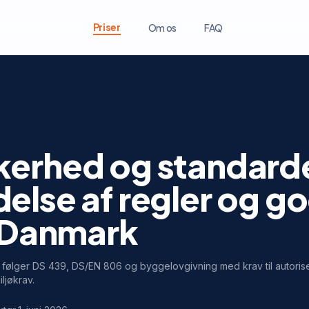
Priser
Om os
FAQ
kerhed og standard
else af regler og g
i Danmark
ølger DS 439, DS/EN 806 og byggelovgivning med krav til autoriser
ljøkrav.