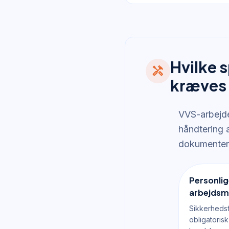
Hvilke 
handyman
kræves
VVS-arbejde
håndtering 
dokumentere
Personli
arbejdsmi
Sikkerhedsf
obligatorisk