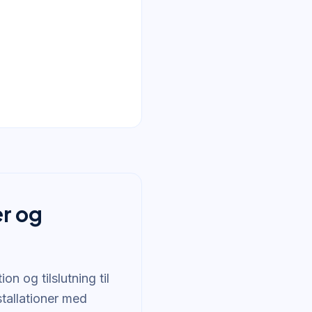
er og
on og tilslutning til
stallationer med