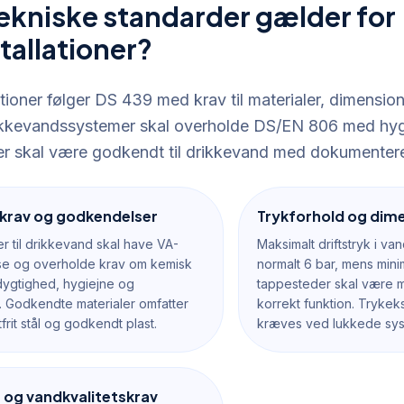
tekniske standarder gælder for
tallationer?
tioner følger DS 439 med krav til materialer, dimensione
rikkevandssystemer skal overholde DS/EN 806 med hygi
 skal være godkendt til drikkevand med dokumentere
ekrav og godkendelser
Trykforhold og dim
er til drikkevand skal have VA-
Maksimalt driftstryk i van
e og overholde krav om kemisk
normalt 6 bar, mens min
ygtighed, hygiejne og
tappesteder skal være m
 Godkendte materialer omfatter
korrekt funktion. Tryke
frit stål og godkendt plast.
kræves ved lukkede sys
 og vandkvalitetskrav