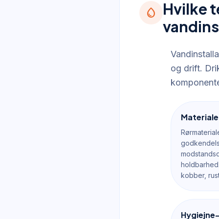
Hvilke 
water_drop
vandins
Vandinstalla
og drift. D
komponenter
Material
Rørmaterial
godkendels
modstandsd
holdbarhed.
kobber, rust
Hygiejne-