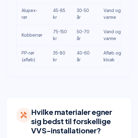
Alupex-
45-85
30-50
Vand og
rør
kr
år
varme
75-150
50-70
Vand og
Kobberrør
kr
år
varme
PP-rør
35-80
40-60
Afløb og
(afløb)
kr
år
kloak
Hvilke materialer egner
handyman
sig bedst til forskellige
VVS-installationer?