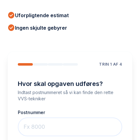
check_circle
Uforpligtende estimat
check_circle
Ingen skjulte gebyrer
TRIN
1
AF 4
Hvor skal opgaven udføres?
Indtast postnummeret så vi kan finde den rette
VVS-tekniker
Postnummer