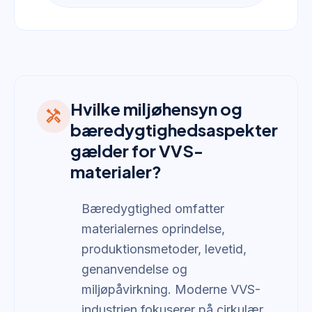
Hvilke miljøhensyn og
handyman
bæredygtighedsaspekter
gælder for VVS-
materialer?
Bæredygtighed omfatter
materialernes oprindelse,
produktionsmetoder, levetid,
genanvendelse og
miljøpåvirkning. Moderne VVS-
industrien fokuserer på cirkulær