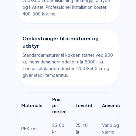
200-800 kr per tilslutning afhængigt af type
og kvalitet. Professionel installation koster
400-800 kr/time.
Omkostninger til armaturer og
udstyr
Standardarmaturer til køkken starter ved 800
kr, mens designermodeller når 8000+ kr.
Termostatblandere koster 1200-3500 kr og
giver stabil temperatur.
Pris
Materiale
pr.
Levetid
Anvendelse
meter
25-60
25-40
Vand og
PEX-rør
kr
år
varme