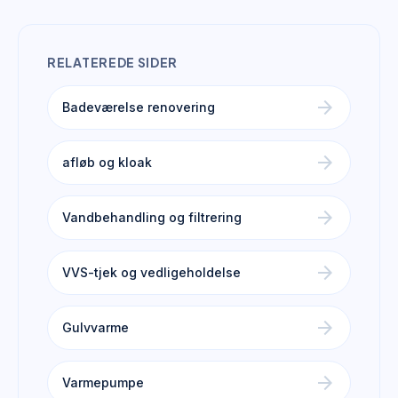
RELATEREDE SIDER
arrow_forward
Badeværelse renovering
arrow_forward
afløb og kloak
arrow_forward
Vandbehandling og filtrering
arrow_forward
VVS-tjek og vedligeholdelse
arrow_forward
Gulvvarme
arrow_forward
Varmepumpe