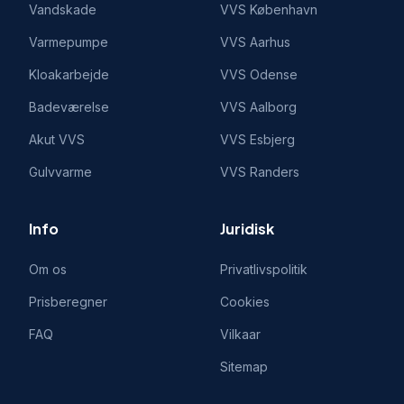
Vandskade
VVS
København
Varmepumpe
VVS
Aarhus
Kloakarbejde
VVS
Odense
Badeværelse
VVS
Aalborg
Akut VVS
VVS
Esbjerg
Gulvvarme
VVS
Randers
Info
Juridisk
Om os
Privatlivspolitik
Prisberegner
Cookies
FAQ
Vilkaar
Sitemap