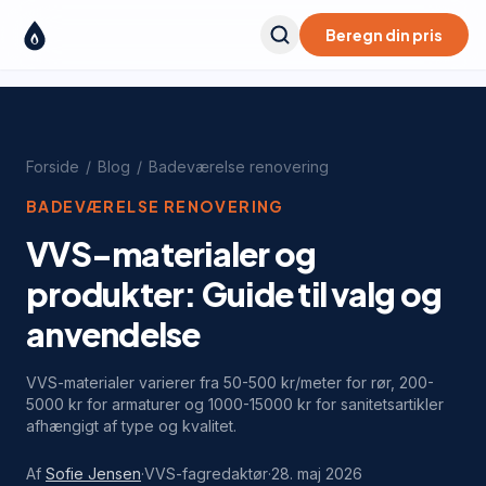
Beregn din pris
Forside
/
Blog
/
Badeværelse renovering
BADEVÆRELSE RENOVERING
VVS-materialer og
produkter: Guide til valg og
anvendelse
VVS-materialer varierer fra 50-500 kr/meter for rør, 200-
5000 kr for armaturer og 1000-15000 kr for sanitetsartikler
afhængigt af type og kvalitet.
Af
Sofie Jensen
·
VVS-fagredaktør
·
28. maj 2026