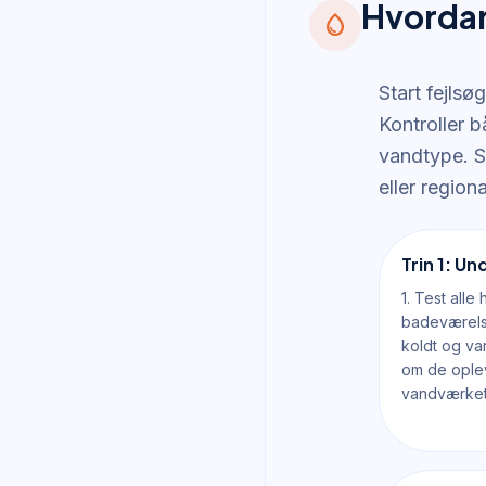
Hvordan
water_drop
Start fejlsø
Kontroller 
vandtype. S
eller regiona
Trin 1: U
1. Test alle
badeværels
koldt og va
om de ople
vandværket 