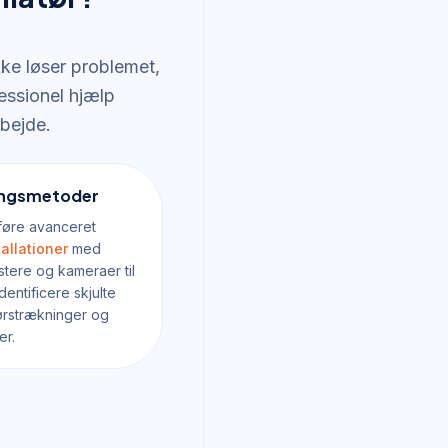
ke løser problemet,
fessionel hjælp
rbejde.
ningsmetoder
dføre avanceret
allationer
med
stere og kameraer til
dentificere skjulte
ørstrækninger og
er.