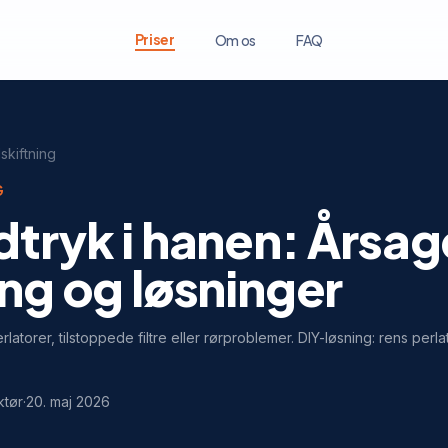
Priser
Om os
FAQ
kiftning
G
dtryk i hanen: Årsag
ing og løsninger
rlatorer, tilstoppede filtre eller rørproblemer. DIY-løsning: rens pe
ktør
·
20. maj 2026