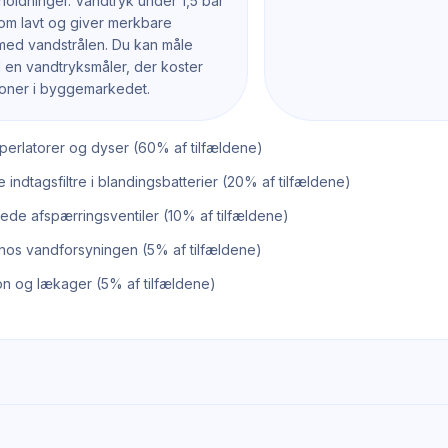
oldninger. Vandtryk under 1,5 bar
om lavt og giver merkbare
med vandstrålen. Du kan måle
 en vandtryksmåler, der koster
oner i byggemarkedet.
perlatorer og dyser (60% af tilfældene)
 indtagsfiltre i blandingsbatterier (20% af tilfældene)
kede afspærringsventiler (10% af tilfældene)
hos vandforsyningen (5% af tilfældene)
on og lækager (5% af tilfældene)