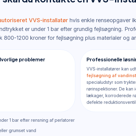
autoriseret VVS-installatør
hvis enkle renseopgaver ik
andtrykket er under 1 bar efter grundig fejlsøgning. Pro
k 800-1200 kroner for fejlsøgning plus materialer og a
lvorlige problemer
Professionelle løs
VVS-installatører kan u
fejlsøgning af vandinst
specialudstyr som trykte
rørinspektioner. De kan i
lækager, korroderede r
defekte reduktionsventil
der 1 bar efter rensning af perlatorer
eller grumset vand