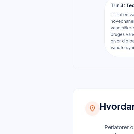
Trin 3: T
Tilslut en v
hovedhanen
vandmåleren
bruges vand
giver dig ba
vandforsyn
Hvordan 
location_on
Perlatorer o