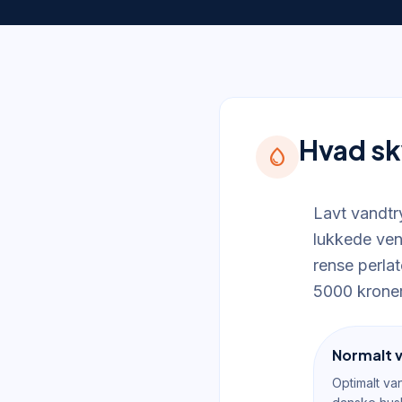
Hvad sk
water_drop
Lavt vandtry
lukkede ven
rense perlat
5000 kroner
Normalt v
Optimalt va