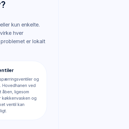
v?
eller kun enkelte.
virke hver
problemet er lokalt
entiler
spærringsventiler og
ne. Hovedhanen ved
t åben, ligesom
er køkkenvasken og
kket ventil kan
igt.