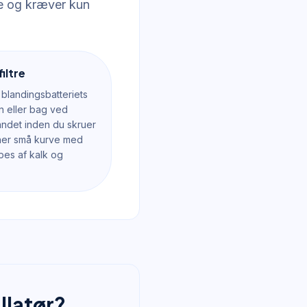
e og kræver kun
iltre
i blandingsbatteriets
en eller bag ved
andet inden du skruer
igner små kurve med
ppes af kalk og
llatør?