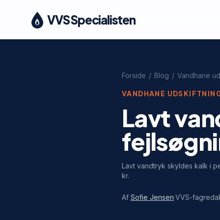
VVS Specialisten
Forside
/
Blog
/
Vandhane uds
VANDHANE UDSKIFTNIN
Lavt van
fejlsøgn
Lavt vandtryk skyldes kalk i pe
kr.
Af
Sofie Jensen
·
VVS-fagreda