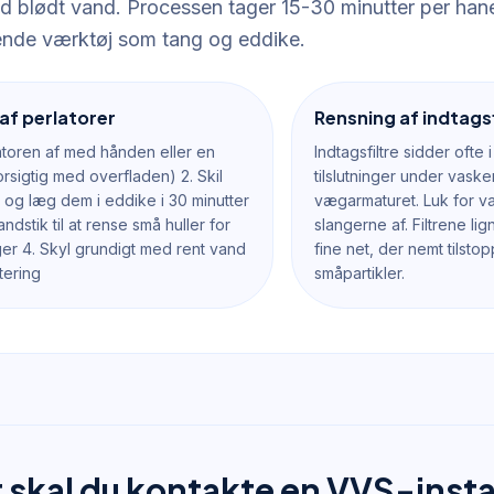
 blødt vand. Processen tager 15-30 minutter per han
nde værktøj som tang og eddike.
af perlatorer
Rensning af indtagsf
latoren af med hånden eller en
Indtagsfiltre sidder ofte 
orsigtig med overfladen) 2. Skil
tilslutninger under vask
d og læg dem i eddike i 30 minutter
vægarmaturet. Luk for v
andstik til at rense små huller for
slangerne af. Filtrene l
nger 4. Skyl grundigt med rent vand
fine net, der nemt tilsto
tering
småpartikler.
 skal du kontakte en VVS-insta