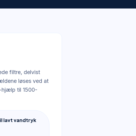
e filtre, delvist
fældene løses ved at
-hjælp til 1500-
l lavt vandtryk