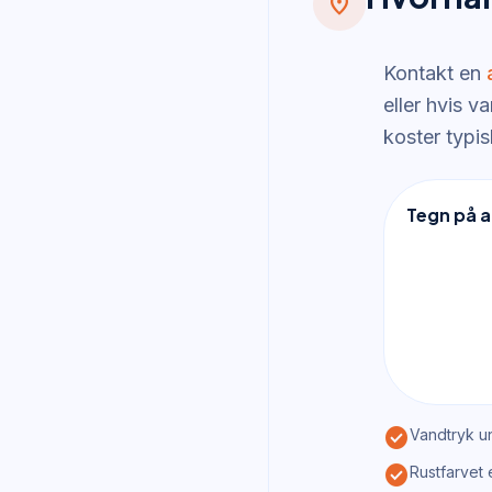
location_on
Kontakt en
eller hvis v
koster typis
Tegn på a
check_circle
Vandtryk un
check_circle
Rustfarvet 