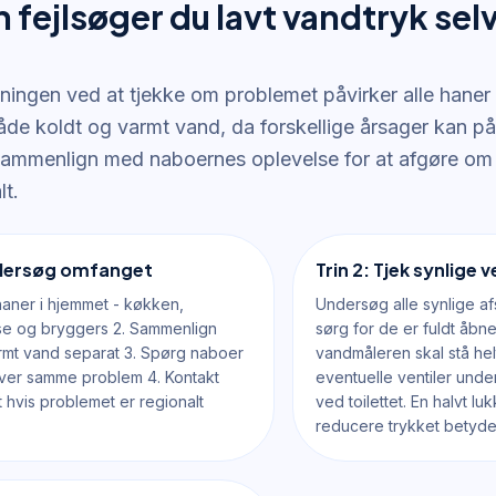
 fejlsøger du lavt vandtryk sel
gningen ved at tjekke om problemet påvirker alle haner 
både koldt og varmt vand, da forskellige årsager kan på
ammenlign med naboernes oplevelse for at afgøre om 
lt.
ndersøg omfanget
Trin 2: Tjek synlige v
 haner i hjemmet - køkken,
Undersøg alle synlige af
e og bryggers 2. Sammenlign
sørg for de er fuldt åb
rmt vand separat 3. Spørg naboer
vandmåleren skal stå hel
ver samme problem 4. Kontakt
eventuelle ventiler und
hvis problemet er regionalt
ved toilettet. En halvt lu
reducere trykket betydel