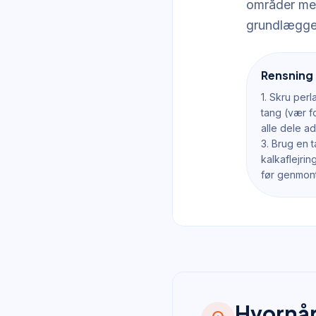
områder med
grundlægge
Rensning 
1. Skru per
tang (vær f
alle dele a
3. Brug en t
kalkaflejri
før genmon
Hvornår