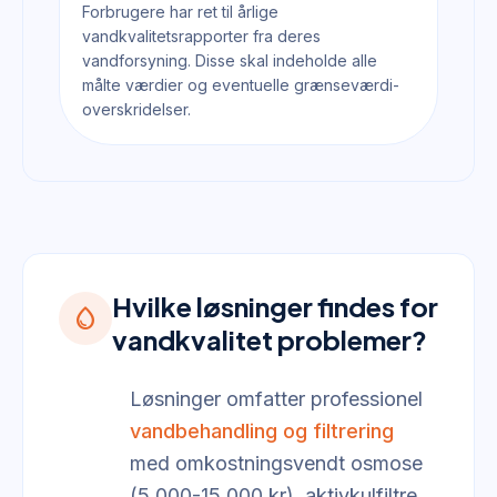
Forbrugere har ret til årlige
vandkvalitetsrapporter fra deres
vandforsyning. Disse skal indeholde alle
målte værdier og eventuelle grænseværdi-
overskridelser.
Hvilke løsninger findes for
water_drop
vandkvalitet problemer?
Løsninger omfatter professionel
vandbehandling og filtrering
med omkostningsvendt osmose
(5.000-15.000 kr), aktivkulfiltre