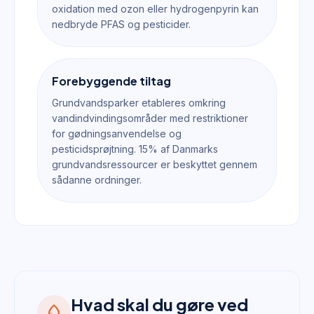
oxidation med ozon eller hydrogenpyrin kan
nedbryde PFAS og pesticider.
Forebyggende tiltag
Grundvandsparker etableres omkring
vandindvindingsområder med restriktioner
for gødningsanvendelse og
pesticidsprøjtning. 15% af Danmarks
grundvandsressourcer er beskyttet gennem
sådanne ordninger.
Hvad skal du gøre ved
water_drop