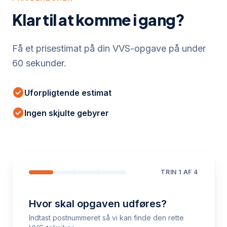
Klar til at komme i gang?
Få et prisestimat på din VVS-opgave på under
60 sekunder.
check_circle
Uforpligtende estimat
check_circle
Ingen skjulte gebyrer
TRIN
1
AF 4
Hvor skal opgaven udføres?
Indtast postnummeret så vi kan finde den rette