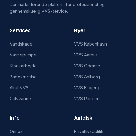
Danmarks førende platform for professionel og
gennemskuelig VVS-service.
Services
Byer
Vandskade
VVS
København
Varmepumpe
VVS
Aarhus
Kloakarbejde
VVS
Odense
Badeværelse
VVS
Aalborg
Akut VVS
VVS
Esbjerg
Gulvvarme
VVS
Randers
Info
Juridisk
Om os
Privatlivspolitik