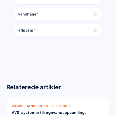
arrow_forward
vandhaner
arrow_forward
afløbsrør
Relaterede artikler
VANDBEHANDLING OG FILTRERING
VVS-systemer til regnvandsopsamling: