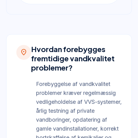
Hvordan forebygges
location_on
fremtidige vandkvalitet
problemer?
Forebyggelse af vandkvalitet
problemer kræver regelmæssig
vedligeholdelse af VVS-systemer,
årlig testning af private
vandboringer, opdatering af
gamle vandinstallationer, korrekt
bortskaffelse af kemikalier og