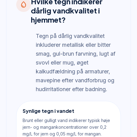
Hvilke tegn indikerer
water_drop
dårlig vandkvalitet i
hjemmet?
Tegn på dårlig vandkvalitet
inkluderer metallisk eller bitter
smag, gul-brun farvning, lugt af
svovl eller mug, øget
kalkudfældning på armaturer,
mavepine efter vandforbrug og
hudirritationer efter badning.
Synlige tegn i vandet
Brunt eller gulligt vand indikerer typisk høje
jern- og mangankoncentrationer over 0,2
mg/L for jern og 0,05 mg/L for mangan.