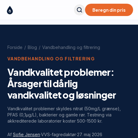
Beregn din pris
Forside
/
Blog
/
Vandbehandling og filtrering
VANDBEHANDLING OG FILTRERING
Vandkvalitet problemer:
Årsager til dårlig
vandkvalitet og løsninger
Vandkvalitet problemer skyldes nitrat (50mg/L grænse),
PFAS (0,1µg/L), bakterier og gamle rør. Testning via
akkrediterede laboratorier koster 500-1500 kr.
Af
Sofie Jensen
·
VVS-fagredaktør
·
27. maj 2026