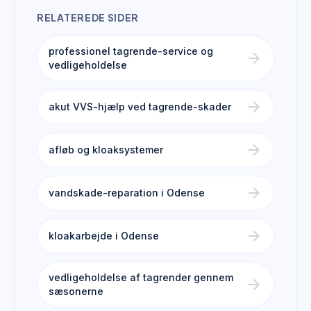
RELATEREDE SIDER
professionel tagrende-service og
arrow_forward
vedligeholdelse
arrow_forward
akut VVS-hjælp ved tagrende-skader
arrow_forward
afløb og kloaksystemer
arrow_forward
vandskade-reparation i Odense
arrow_forward
kloakarbejde i Odense
vedligeholdelse af tagrender gennem
arrow_forward
sæsonerne