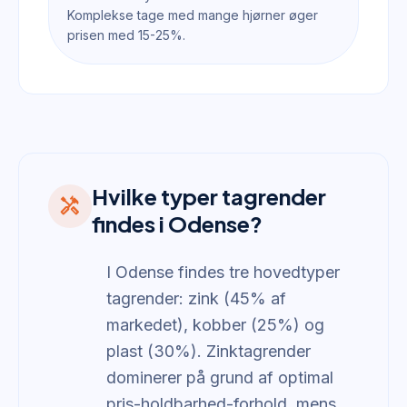
Komplekse tage med mange hjørner øger
prisen med 15-25%.
Hvilke typer tagrender
handyman
findes i Odense?
I Odense findes tre hovedtyper
tagrender: zink (45% af
markedet), kobber (25%) og
plast (30%). Zinktagrender
dominerer på grund af optimal
pris-holdbarhed-forhold, mens