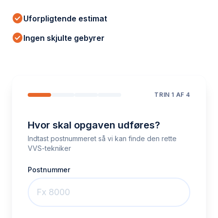
check_circle
Uforpligtende estimat
check_circle
Ingen skjulte gebyrer
TRIN
1
AF 4
Hvor skal opgaven udføres?
Indtast postnummeret så vi kan finde den rette
VVS-tekniker
Postnummer