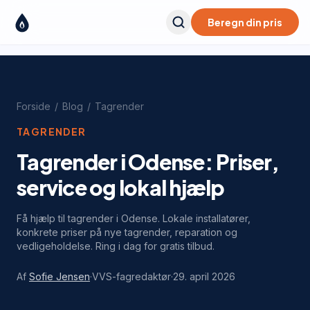
Beregn din pris
Forside
/
Blog
/
Tagrender
TAGRENDER
Tagrender i Odense: Priser,
service og lokal hjælp
Få hjælp til tagrender i Odense. Lokale installatører,
konkrete priser på nye tagrender, reparation og
vedligeholdelse. Ring i dag for gratis tilbud.
Af
Sofie Jensen
·
VVS-fagredaktør
·
29. april 2026