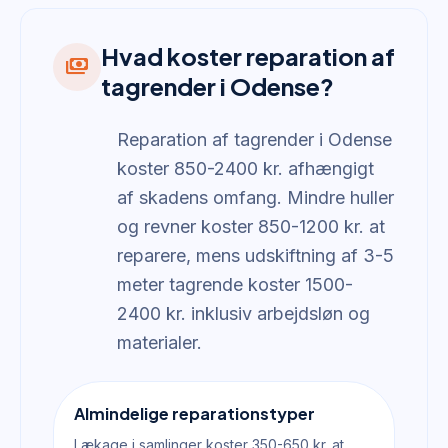
Hvad koster reparation af
payments
tagrender i Odense?
Reparation af tagrender i Odense
koster 850-2400 kr. afhængigt
af skadens omfang. Mindre huller
og revner koster 850-1200 kr. at
reparere, mens udskiftning af 3-5
meter tagrende koster 1500-
2400 kr. inklusiv arbejdsløn og
materialer.
Almindelige reparationstyper
Lækage i samlinger koster 350-650 kr. at